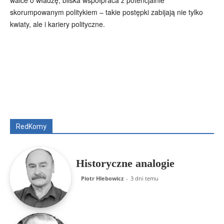
skorumpowanym politykiem – takie postępki zabijają nie tylko
kwiaty, ale i kariery polityczne.
Wszyscy
Aleksander Borowik
Antoni Radczenko
Artur Płokszto
Grzegorz Górny
ks. Jarosław Wąsowicz SDB
Piotr Hlebowicz
Rajmund Klonowski
Robert Mickiewicz
Tomasz Snarski
RedKomy
Więcej
Historyczne analogie
Piotr Hlebowicz
-
3 dni temu