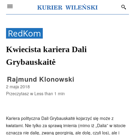
RedKom
Kwiecista kariera Dali
Grybauskaitė
Rajmund Klonowski
2 maja 2018
Przeczytasz w
Less than 1
min
Kariera polityczna Dali Grybauskaitė kojarzyć się może z
kwiatami. Nie tylko za sprawą imienia (mimo iż „Dalia” w istocie
oznacza nie dalię, zwaną georginią, ale dolę, czyli los), ale i