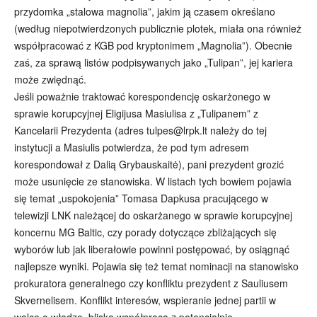
przydomka „stalowa magnolia”, jakim ją czasem określano
(według niepotwierdzonych publicznie plotek, miała ona również
współpracować z KGB pod kryptonimem „Magnolia”). Obecnie
zaś, za sprawą listów podpisywanych jako „Tulipan”, jej kariera
może zwiędnąć.
Jeśli poważnie traktować korespondencję oskarżonego w
sprawie korupcyjnej Eligijusa Masiulisa z „Tulipanem” z
Kancelarii Prezydenta (adres tulpes@lrpk.lt należy do tej
instytucji a Masiulis potwierdza, że pod tym adresem
korespondował z Dalią Grybauskaitė), pani prezydent grozić
może usunięcie ze stanowiska. W listach tych bowiem pojawia
się temat „uspokojenia” Tomasa Dapkusa pracującego w
telewizji LNK należącej do oskarżanego w sprawie korupcyjnej
koncernu MG Baltic, czy porady dotyczące zbliżających się
wyborów lub jak liberałowie powinni postępować, by osiągnąć
najlepsze wyniki. Pojawia się też temat nominacji na stanowisko
prokuratora generalnego czy konfliktu prezydent z Sauliusem
Skvernelisem. Konflikt interesów, wspieranie jednej partii w
walce o władzę, bliska współpraca z potencjalnie