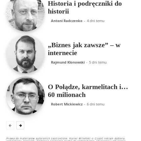
Historia i podręczniki do
historii
Antoni Radczenko
-
4 dni temu
„Biznes jak zawsze” – w
internecie
Rajmund Klonowski
-
5 dni temu
O Połądze, karmelitach i…
60 milionach
Robert Mickiewicz
-
6 dni temu
Prawa do materiałów autorskich zastrzeżone. Kurier Wileński © Część reklam dobiera
zewnętrzny algorytm. Redakcja zastrzega prawo do redagowania, skracania i adiustacji