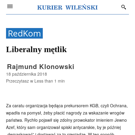
RedKom
Liberalny mętlik
Rajmund Klonowski
18 października 2018
Przeczytasz w
Less than 1
min
Za caratu organizacja będąca prekursorem KGB, czyli Ochrana,
wpadła na pomysł, żeby płacić nagrody za wskazanie wrogów
państwa. Rychło pojawił się zdolny prowokator imieniem Jewno
Azef, który sam organizował spiski antycarskie, by je później
„demaskować” i dostawać za to pieniądze. W ten sposób