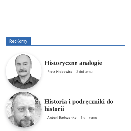
Wszyscy
Aleksander Borowik
Antoni Radczenko
Artur Płokszto
Grzegorz Górny
ks. Jarosław Wąsowicz SDB
Piotr Hlebowicz
Rajmund Klonowski
Robert Mickiewicz
Tomasz Snarski
RedKomy
Więcej
Historyczne analogie
Piotr Hlebowicz
-
2 dni temu
Historia i podręczniki do
historii
Antoni Radczenko
-
3 dni temu