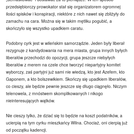
przedsiębiorczy prowokator stał się organizatorem ogromnej
ilości spisków i konspiracji, niektóre z nich nawet się zbliżyły do
zamachu na cara. Można się w takim mętliku pogubić, a
skończyło się wszystko upadkiem caratu.
Podobny cyrk jest w wileńskim samorządzie. Jeden były liberał
rezygnuje z kandydowania na mera miasta, grupa innych byłych
liberałów przechodzi do opozycji, grupa jeszcze niebyłych
liberałów z merem na czele chce tworzyć niepartyjny komitet
wyborczy, zaś partyjni już sami nie wiedzą, kto jest Azefem, kto
Gaponem, a kto bolszewikiem. Skończy się upadkiem liberałów,
co cieszy, ale będzie pewnie jeszcze się długo ciągnęło. Niczym
telenowela, z mnóstwem skomplikowanych i nikogo
nieinteresujących wątków.
Nie cieszy tylko, że dziać się to będzie na koszt podatników, a
ucierpią na tym cyrku mieszkańcy Wilna. Chociaż, oni cierpią już
od początku kadencji.