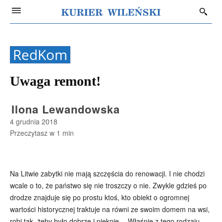
RedKom
Uwaga remont!
Ilona Lewandowska
4 grudnia 2018
Przeczytasz w
1
min
Na Litwie zabytki nie mają szczęścia do renowacji. I nie chodzi
wcale o to, że państwo się nie troszczy o nie. Zwykle gdzieś po
drodze znajduje się po prostu ktoś, kto obiekt o ogromnej
wartości historycznej traktuje na równi ze swoim domem na wsi,
robi tak, żeby było dobrze i pięknie… Właśnie z tego rodzaju