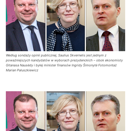
Według sondaży opinii publicznej, Saulius Skvernelis jest jednym z
poważniejszych kandydatów w wyborach prezydenckich – obok ekonomisty
Gitanasa Nausėdy i byłej minister finansów Ingridy Šimonytė Fotomontaż
Marian Paluszkiewicz