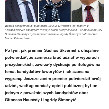
Według sondaży opinii publicznej, Saulius Skvernelis jest jednym z
poważniejszych kandydatów w wyborach prezydenckich – obok ekonomisty
Gitanasa Nausėdy i byłej minister finansów Ingridy Šimonytė Fotomontaż
Marian Paluszkiewicz
Po tym, jak premier Saulius Skvernelis oficjalnie
potwierdził, że zamierza brać udział w wyborach
prezydenckich, zawrzały dyskusje politologów na
temat kandydatów-faworytów i ich szans na
wygraną. Jeszcze zanim premier potwierdził swój
udział, według sondaży opinii publicznej był on
jednym z poważniejszych kandydatów obok
Gitanasa Nausėdy i Ingridy Šimonytė.