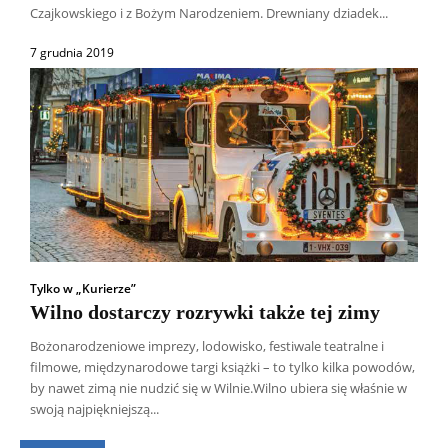
Czajkowskiego i z Bożym Narodzeniem. Drewniany dziadek...
7 grudnia 2019
Tylko w „Kurierze”
Wilno dostarczy rozrywki także tej zimy
Bożonarodzeniowe imprezy, lodowisko, festiwale teatralne i
filmowe, międzynarodowe targi książki – to tylko kilka powodów,
Wszyscy
Aleksander Borowik
Antoni Radczenko
by nawet zimą nie nudzić się w Wilnie.Wilno ubiera się właśnie w
Artur Płokszto
Grzegorz Górny
swoją najpiękniejszą...
ks. Jarosław Wąsowicz SDB
Piotr Hlebowicz
Rajmund Klonowski
Robert Mickiewicz
Tomasz Snarski