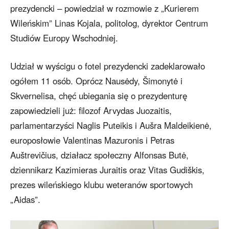
prezydencki – powiedział w rozmowie z „Kurierem
Wileńskim” Linas Kojala, politolog, dyrektor Centrum
Studiów Europy Wschodniej.
Udział w wyścigu o fotel prezydencki zadeklarowało
ogółem 11 osób. Oprócz Nausėdy, Šimonytė i
Skvernelisa, chęć ubiegania się o prezydenturę
zapowiedzieli już: filozof Arvydas Juozaitis,
parlamentarzyści Naglis Puteikis i Aušra Maldeikienė,
europosłowie Valentinas Mazuronis i Petras
Auštrevičius, działacz społeczny Alfonsas Butė,
dziennikarz Kazimieras Juraitis oraz Vitas Gudiškis,
prezes wileńskiego klubu weteranów sportowych
„Aidas”.