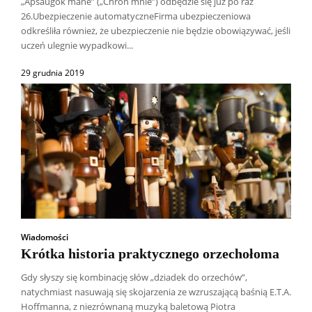
„Apsaugok mane” („Chroń mnie”) odbędzie się już po raz
26.Ubezpieczenie automatyczneFirma ubezpieczeniowa
odkreśliła również, że ubezpieczenie nie będzie obowiązywać, jeśli
uczeń ulegnie wypadkowi...
29 grudnia 2019
Wiadomości
Krótka historia praktycznego orzechołoma
Gdy słyszy się kombinację słów „dziadek do orzechów”,
natychmiast nasuwają się skojarzenia ze wzruszającą baśnią E.T.A.
Hoffmanna, z niezrównaną muzyką baletową Piotra