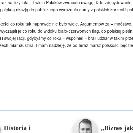
raz na trzy lata – i wielu Polaków zwracało uwagę, iż to zdecydowanie
są piękną okazją do publicznego wyrażenia dumy z polskich korzeni i 
.
ści co roku tak naprawdę nie było wiele. Argumentów za – mnóstwo. 
czajali je co roku do widoku biało-czerwonych flag, do polskiej pieśni 
 i swojej racji, gdybyśmy co roku – wspólnie! – brali udział w takim pr
zech miar słuszna. I mam nadzieję, że od teraz marsz polskości będzie 
Podziel się
enko
Artur Płokszto
Grzegorz Górny
ks. Jarosław Wąsowicz SD
Historia i
„Biznes ja