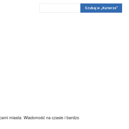
Szukaj w „Kurierze”
Wywiady
Reportaż
Konkursy
Więcej
REKLAMA
PRENUMERATA
KONKURSY
KONTAKTY
icami miasta. Wiadomość na czasie i bardzo