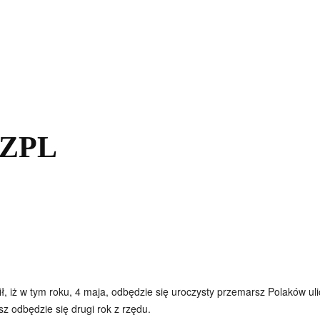
kolnictwo
Samorządy
Kultura
Historia
Komentarze
 ZPL
, iż w tym roku, 4 maja, odbędzie się uroczysty przemarsz Polaków ul
z odbędzie się drugi rok z rzędu.