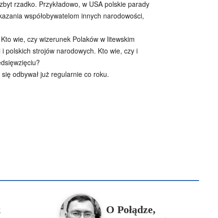
 zbyt rzadko. Przykładowo, w USA polskie parady
pokazania współobywatelom innych narodowości,
Kto wie, czy wizerunek Polaków w litewskim
i polskich strojów narodowych. Kto wie, czy i
zedsięwzięciu?
się odbywał już regularnie co roku.
B
Piotr Hlebowicz
Rajmund Klonowski
Robert Mickiewicz
Tomasz Snarski
Więcej
k
O Połądze,