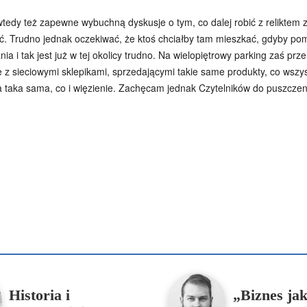
dy też zapewne wybuchną dyskusje o tym, co dalej robić z reliktem zab
ić. Trudno jednak oczekiwać, że ktoś chciałby tam mieszkać, gdyby p
a i tak jest już w tej okolicy trudno. Na wielopiętrowy parking zaś prz
ieciowymi sklepikami, sprzedającymi takie same produkty, co wszystk
ja taka sama, co i więzienie. Zachęcam jednak Czytelników do puszczen
Podziel się
enko
Artur Płokszto
Grzegorz Górny
ks. Jarosław Wąsowicz SD
Historia i
„Biznes ja