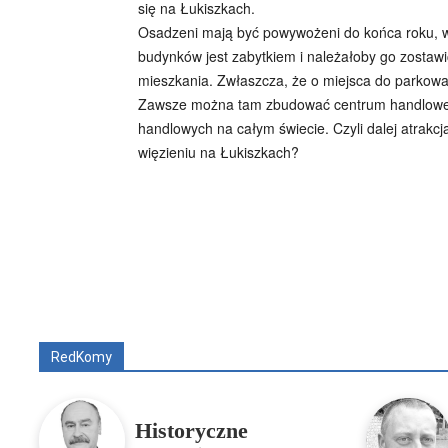
się na Łukiszkach.
Osadzeni mają być powywożeni do końca roku, wte
budynków jest zabytkiem i należałoby go zostaw
mieszkania. Zwłaszcza, że o miejsca do parkowani
Zawsze można tam zbudować centrum handlowe z s
handlowych na całym świecie. Czyli dalej atrakc
więzieniu na Łukiszkach?
Wszyscy
Aleksander Borowik
Antoni Radcz
RedKomy
Historyczne