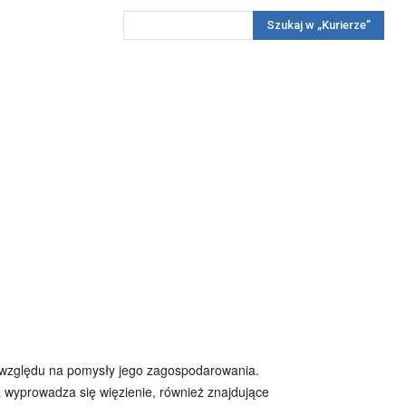
Szukaj w „Kurierze”
Wywiady
Reportaż
Konkursy
Więcej
REKLAMA
PRENUMERATA
KONKURSY
KONTAKTY
ze względu na pomysły jego zagospodarowania.
ta wyprowadza się więzienie, również znajdujące