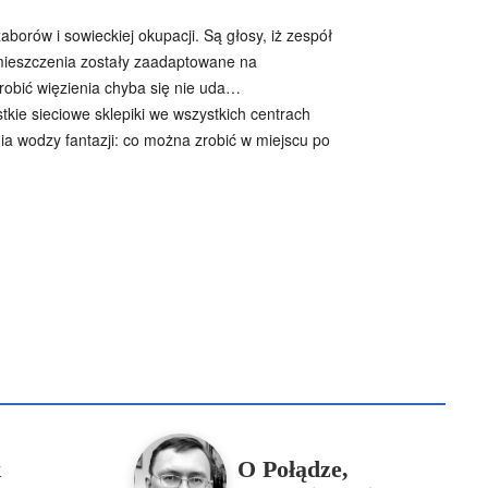
orów i sowieckiej okupacji. Są głosy, iż zespół
omieszczenia zostały zaadaptowane na
erobić więzienia chyba się nie uda…
ie sieciowe sklepiki we wszystkich centrach
ia wodzy fantazji: co można zrobić w miejscu po
B
Piotr Hlebowicz
Rajmund Klonowski
Robert Mickiewicz
Tomasz Snarski
Więcej
k
O Połądze,