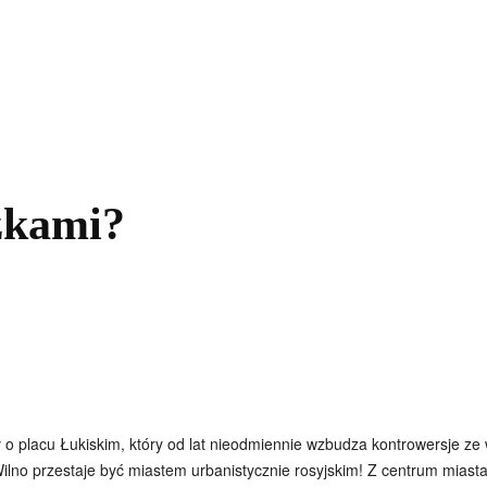
kolnictwo
Samorządy
Kultura
Historia
Komentarze
zkami?
ał o placu Łukiskim, który od lat nieodmiennie wzbudza kontrowersje 
 Wilno przestaje być miastem urbanistycznie rosyjskim! Z centrum mias