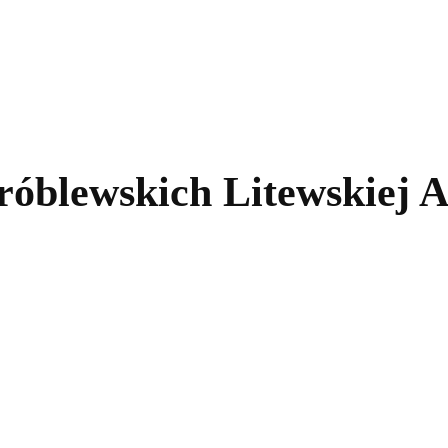
kolnictwo
Samorządy
Kultura
Historia
Komentarze
Wróblewskich Litewskiej