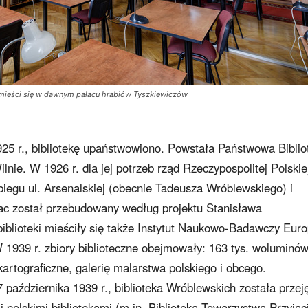
 mieści się w dawnym pałacu hrabiów Tyszkiewiczów
25 r., bibliotekę upaństwowiono. Powstała Państwowa Biblio
lnie. W 1926 r. dla jej potrzeb rząd Rzeczypospolitej Polskie
biegu ul. Arsenalskiej (obecnie Tadeusza Wróblewskiego) i
c został przebudowany według projektu Stanisława
blioteki mieściły się także Instytut Naukowo-Badawczy Eur
 1939 r. zbiory biblioteczne obejmowały: 163 tys. woluminów
kartograficzne, galerię malarstwa polskiego i obcego.
 października 1939 r., biblioteka Wróblewskich została przej
polskimi bibliotekami (m.in. Biblioteką Towarzystwa Przyjac