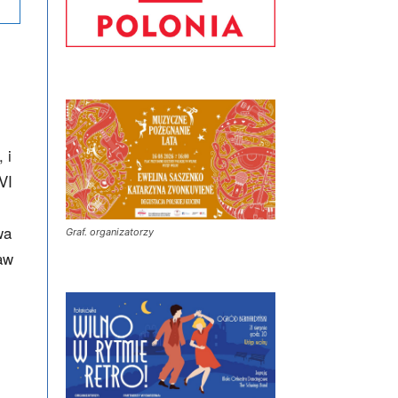
 i
VI
wa
Graf. organizatorzy
aw