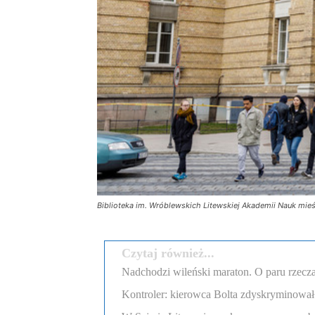
Biblioteka im. Wróblewskich Litewskiej Akademii Nauk mie
Czytaj również...
Nadchodzi wileński maraton. O paru rzecza
Kontroler: kierowca Bolta zdyskryminował