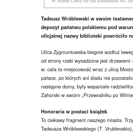
W Sejmie Litwy nie ma konsensusu ws. obr
Tadeusz Wróblewski w swoim testamenci
depozyt państwu polskiemu pod warunk
oficjalnej nazwy biblioteki powróciło 
Ulica Zygmuntowska biegnie wzdłuż lewego
od strony rzeki wysadzona jest drzewami 
w. cała ta miejscowość wraz z ulicą Mosto
pałace, po których ani śladu nie pozostał
następne domy, były wspaniałe radziwiłło
Zahorski w swoim „Przewodniku po Wilnie
Honoraria w postaci książek
To ciekawy fragment naszego miasta. Trzy
Tadeusza Wróblewskiego (T .Vrublevskio)