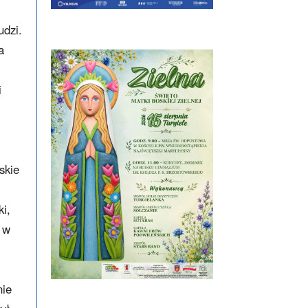
udzi.
a
i
skie
i,
 w
nie