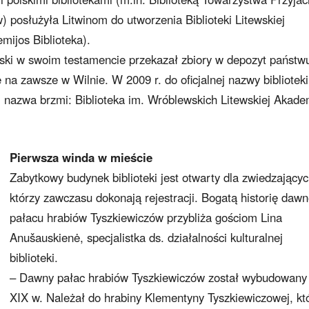
 posłużyła Litwinom do utworzenia Biblioteki Litewskiej
mijos Biblioteka).
ski w swoim testamencie przekazał zbiory w depozyt państw
na zawsze w Wilnie. W 2009 r. do oficjalnej nazwy biblioteki
j nazwa brzmi: Biblioteka im. Wróblewskich Litewskiej Akade
Pierwsza winda w mieście
Zabytkowy budynek biblioteki jest otwarty dla zwiedzającyc
którzy zawczasu dokonają rejestracji. Bogatą historię daw
pałacu hrabiów Tyszkiewiczów przybliża gościom Lina
Anušauskienė, specjalistka ds. działalności kulturalnej
biblioteki.
– Dawny pałac hrabiów Tyszkiewiczów został wybudowany
XIX w. Należał do hrabiny Klementyny Tyszkiewiczowej, kt