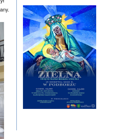
ył
any.