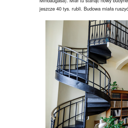
Mindaugasa). Miał tu stanąć nowy budynek
jeszcze 40 tys. rubli. Budowa miała rusz