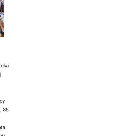
teka
j
opy
, 35
ęta
iół