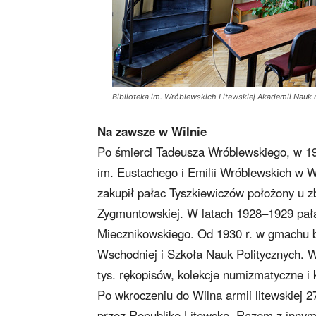
Biblioteka im. Wróblewskich Litewskiej Akademii Nauk
Na zawsze w Wilnie
Po śmierci Tadeusza Wróblewskiego, w 19
im. Eustachego i Emilii Wróblewskich w Wi
zakupił pałac Tyszkiewiczów położony u z
Zygmuntowskiej. W latach 1928–1929 pała
Miecznikowskiego. Od 1930 r. w gmachu bi
Wschodniej i Szkoła Nauk Politycznych. W
tys. rękopisów, kolekcje numizmatyczne i 
Po wkroczeniu do Wilna armii litewskiej 27
przez Republikę Litewską. Razem z innymi 