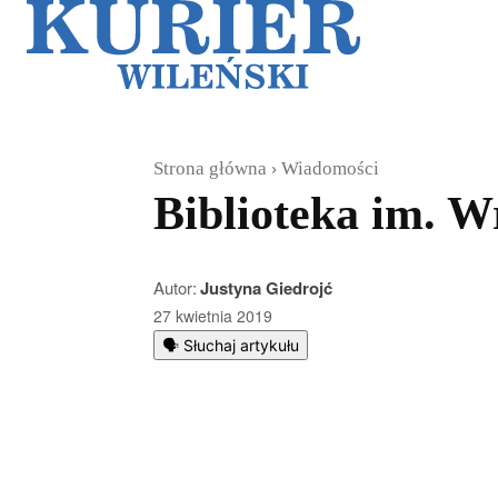
Galerie
Sz
Strona główna
Wiadomości
Biblioteka im. 
Autor:
Justyna Giedrojć
27 kwietnia 2019
🗣️ Słuchaj artykułu
Podziel się