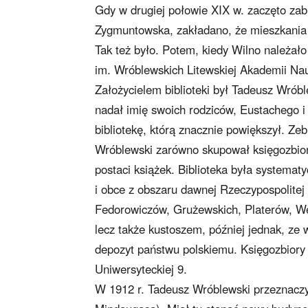
Gdy w drugiej połowie XIX w. zaczęto za
Zygmuntowska, zakładano, że mieszkania 
Tak też było. Potem, kiedy Wilno należał
im. Wróblewskich Litewskiej Akademii Nau
Założycielem biblioteki był Tadeusz Wróble
nadał imię swoich rodziców, Eustachego i
bibliotekę, którą znacznie powiększył. Zebr
Wróblewski zarówno skupował księgozbiory 
postaci książek. Biblioteka była systematy
i obce z obszaru dawnej Rzeczypospolitej o
Fedorowiczów, Grużewskich, Platerów, Wey
lecz także kustoszem, później jednak, ze
depozyt państwu polskiemu. Księgozbiory
Uniwersyteckiej 9.
W 1912 r. Tadeusz Wróblewski przeznaczył 