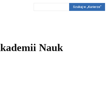
Szukaj w „Kurierze”
Wywiady
Reportaż
Konkursy
Więcej
REKLAMA
PRENUMERATA
KONKURSY
KONTAKTY
 Akademii Nauk