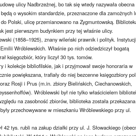
budowę ulicy Nadbrzeżnej, bo tak się wtedy nazywała obecna
będą o wysokim standardzie, przeznaczone dla zamożnych l
o do Polski, ulicę przemianowano na Zygmuntowską. Bibliotek
k jest pierwszym budynkiem przy tej właśnie ulicy.
wski (1858–1925), znany wileński prawnik i polityk. Instytucj
 Emilii Wróblewskich. Właśnie po nich odziedziczył bogatą
ał księgozbiór, który liczył 30 tys. tomów.
i kolekcje bibliofilskie, jak i przyjmował swoje honoraria w
cznie powiększana, trafiały do niej bezcenne księgozbiory pol
raz Rosji i Prus (m.in. zbiory Bielińskich, Ciechanowskich,
ssenhoffów). Wróblewski był nie tylko właścicielem bibliotek
 względu na zasobność zbiorów, biblioteka została przekazana
 były przechowywane w mieszkaniu Wróblewskiego przy ul.
42 tys. rubli na zakup działki przy ul. J. Słowackiego (obec