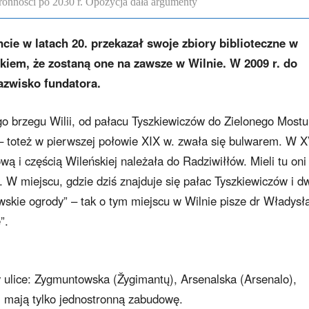
onności po 2030 r. Opozycja dała argumenty
e w latach 20. przekazał swoje zbiory biblioteczne w
iem, że zostaną one na zawsze w Wilnie. W 2009 r. do
nazwisko fundatora.
 brzegu Wilii, od pałacu Tyszkiewiczów do Zielonego Mostu,
– toteż w pierwszej połowie XIX w. zwała się bulwarem. W X
wą i częścią Wileńskiej należała do Radziwiłłów. Mieli tu oni
o. W miejscu, gdzie dziś znajduje się pałac Tyszkiewiczów i d
wskie ogrody” – tak o tym miejscu w Wilnie pisze dr Władysł
”.
 ulice: Zygmuntowska (Žygimantų), Arsenalska (Arsenalo),
, mają tylko jednostronną zabudowę.