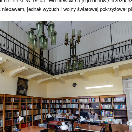
 biblioteki. W 1914 r. Wróblewski na jego budowę przeznacz
yć niebawem, jednak wybuch I wojny światowej pokrzyżował pl