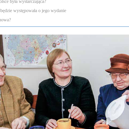
lsce była wystarczająca?
a będzie występowała o jego wydanie
enowa?