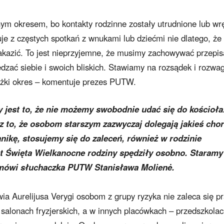
nym okresem, bo kontakty rodzinne zostały utrudnione lub wr
je z częstych spotkań z wnukami lub dziećmi nie dlatego, że
 zakazić. To jest nieprzyjemne, że musimy zachowywać przepi
dzać siebie i swoich bliskich. Stawiamy na rozsądek i rozwa
iężki okres – komentuje prezes PUTW.
y jest to, że nie możemy swobodnie udać się do kościoła
 to, że osobom starszym zazwyczaj dolegają jakieś cho
nikę, stosujemy się do zaleceń, również w rodzinie
 Święta Wielkanocne rodziny spędziły osobno. Staramy
 mówi słuchaczka PUTW Stanisława Molienė.
ia Aurelijusa Verygi osobom z grupy ryzyka nie zaleca się p
salonach fryzjerskich, a w innych placówkach – przedszkola