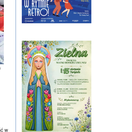
i
ść w