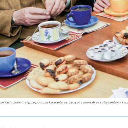
znikach umówili się, że podczas kwarantanny będą utrzymywali ze sobą kontakty i w