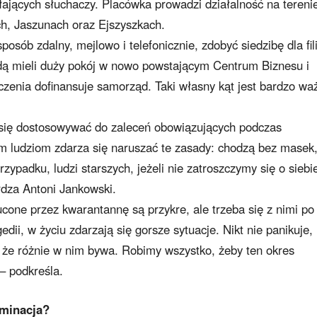
ających słuchaczy. Placówka prowadzi działalność na tereni
ach, Jaszunach oraz Ejszyszkach.
sób zdalny, mejlowo i telefonicznie, zdobyć siedzibę dla fili
ą mieli duży pokój w nowo powstającym Centrum Biznesu i
zenia dofinansuje samorząd. Taki własny kąt jest bardzo wa
 się dostosowywać do zaleceń obowiązujących podczas
m ludziom zdarza się naruszać te zasady: chodzą bez masek
zypadku, ludzi starszych, jeżeli nie zatroszczymy się o siebi
erdza Antoni Jankowski.
cone przez kwarantannę są przykre, ale trzeba się z nimi po
gedii, w życiu zdarzają się gorsze sytuacje. Nikt nie panikuje,
 że różnie w nim bywa. Robimy wszystko, żeby ten okres
 – podkreśla.
yminacja?