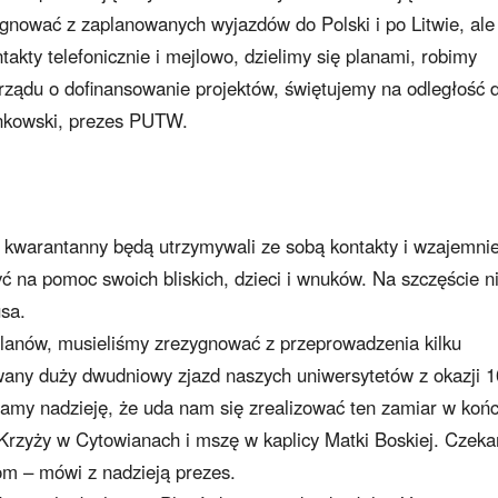
gnować z zaplanowanych wyjazdów do Polski i po Litwie, ale
akty telefonicznie i mejlowo, dzielimy się planami, robimy
ządu o dofinansowanie projektów, świętujemy na odległość d
ankowski, prezes PUTW.
kwarantanny będą utrzymywali ze sobą kontakty i wzajemni
ć na pomoc swoich bliskich, dzieci i wnuków. Na szczęście ni
sa.
lanów, musieliśmy zrezygnować z przeprowadzenia kilku
any duży dwudniowy zjazd naszych uniwersytetów z okazji 1
Mamy nadzieję, że uda nam się zrealizować ten zamiar w koń
rzyży w Cytowianach i mszę w kaplicy Matki Boskiej. Czek
iom – mówi z nadzieją prezes.