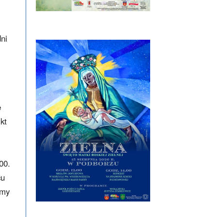
ni
e
kt
00.
cu
amy