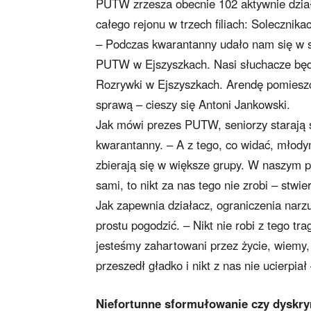
PUTW zrzesza obecnie 102 aktywnie dział
całego rejonu w trzech filiach: Solecznik
– Podczas kwarantanny udało nam się w spo
PUTW w Ejszyszkach. Nasi słuchacze będ
Rozrywki w Ejszyszkach. Arendę pomieszc
sprawą – cieszy się Antoni Jankowski.
Jak mówi prezes PUTW, seniorzy starają
kwarantanny. – A z tego, co widać, młody
zbierają się w większe grupy. W naszym pr
sami, to nikt za nas tego nie zrobi – stwi
Jak zapewnia działacz, ograniczenia narzu
prostu pogodzić. – Nikt nie robi z tego tra
jesteśmy zahartowani przez życie, wiemy,
przeszedł gładko i nikt z nas nie ucierpiał
Niefortunne sformułowanie czy dyskr