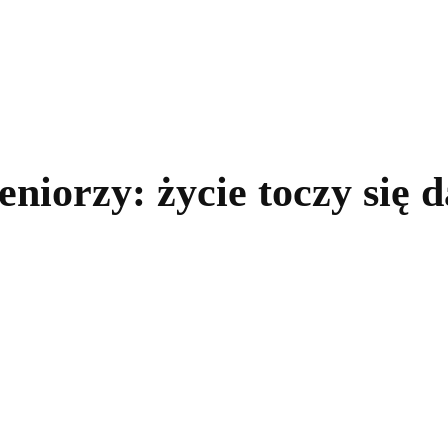
kolnictwo
Samorządy
Kultura
Historia
Komentarze
iorzy: życie toczy się d