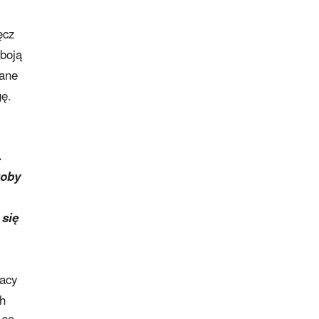
ęcz
 boją
sane
gę.
.
roby
 się
racy
ch