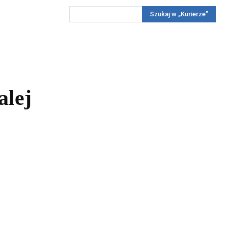
Szukaj w „Kurierze”
Wywiady
Reportaż
Konkursy
Więcej
REKLAMA
PRENUMERATA
KONKURSY
KONTAKTY
alej