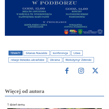
TEMATY
Gitanas Nausėda
konferencja
Litwa
relacje litewsko-ukraińskie
Ukraina
Wołodymyr Zełenski
Więcej od autora
1 dzień temu