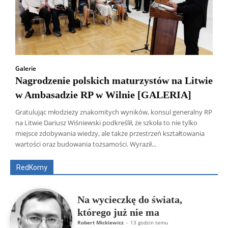
Galerie
Nagrodzenie polskich maturzystów na Litwie
w Ambasadzie RP w Wilnie [GALERIA]
Gratulując młodzieży znakomitych wyników, konsul generalny RP
na Litwie Dariusz Wiśniewski podkreślił, że szkoła to nie tylko
Wszyscy
Aleksander Borowik
Antoni Radczenko
miejsce zdobywania wiedzy, ale także przestrzeń kształtowania
Artur Płokszto
Grzegorz Górny
wartości oraz budowania tożsamości. Wyraził...
ks. Jarosław Wąsowicz SDB
Piotr Hlebowicz
Rajmund Klonowski
Robert Mickiewicz
Tomasz Snarski
RedKomy
Więcej
Na wycieczkę do świata,
którego już nie ma
Robert Mickiewicz
-
13 godzin temu