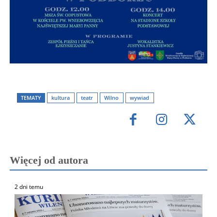
TEMATY
kultura
teatr
Wilno
wywiad
Więcej od autora
2 dni temu