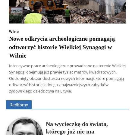
Wilno
Nowe odkrycia archeologiczne pomagają
odtworzyć historię Wielkiej Synagogi w
Wilnie
Intensywne prace archeologiczne prowadzone na terenie Wielkiej
Synagogi obejmują już prawie tysiąc metrów kwadratowych.
Odsłonięty obszar dostarcza nowych informacji, które pomagają
Wszyscy
Aleksander Borowik
Antoni Radczenko
odtworzyć historię jednego z najważniejszych zabytków
Artur Płokszto
Grzegorz Górny
żydowskiego dziedzictwa na Litwie.
ks. Jarosław Wąsowicz SDB
Piotr Hlebowicz
Rajmund Klonowski
Robert Mickiewicz
Tomasz Snarski
RedKomy
Więcej
Na wycieczkę do świata,
którego już nie ma