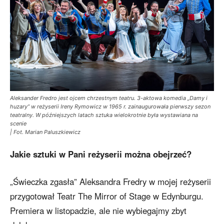
Aleksander Fredro jest ojcem chrzestnym teatru. 3-aktowa komedia „Damy i
huzary” w reżyserii Ireny Rymowicz w 1965 r. zainaugurowała pierwszy sezon
teatralny. W późniejszych latach sztuka wielokrotnie była wystawiana na
scenie
| Fot. Marian Paluszkiewicz
Jakie sztuki w Pani reżyserii można obejrzeć?
„Świeczka zgasła” Aleksandra Fredry w mojej reżyserii
przygotował Teatr The Mirror of Stage w Edynburgu.
Premiera w listopadzie, ale nie wybiegajmy zbyt