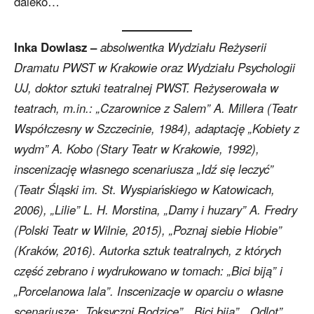
daleko…
Inka Dowlasz –
absolwentka Wydziału Reżyserii
Dramatu PWST w Krakowie oraz Wydziału Psychologii
UJ, doktor sztuki teatralnej PWST. Reżyserowała w
teatrach, m.in.: „Czarownice z Salem” A. Millera (Teatr
Współczesny w Szczecinie, 1984), adaptację „Kobiety z
wydm” A. Kobo (Stary Teatr w Krakowie, 1992),
inscenizację własnego scenariusza „Idź się leczyć”
(Teatr Śląski im. St. Wyspiańskiego w Katowicach,
2006), „Lilie” L. H. Morstina, „Damy i huzary” A. Fredry
(Polski Teatr w Wilnie, 2015), „Poznaj siebie Hiobie”
(Kraków, 2016). Autorka sztuk teatralnych, z których
część zebrano i wydrukowano w tomach: „Bici biją” i
„Porcelanowa lala”. Inscenizacje w oparciu o własne
scenariusze: „Toksyczni Rodzice”, „Bici biją”, „Odlot”,