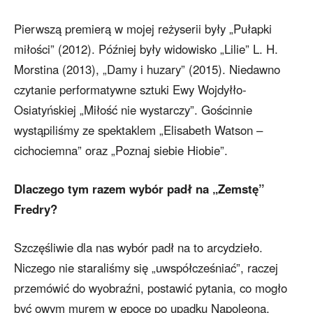
Pierwszą premierą w mojej reżyserii były „Pułapki
miłości” (2012). Później były widowisko „Lilie” L. H.
Morstina (2013), „Damy i huzary” (2015). Niedawno
czytanie performatywne sztuki Ewy Wojdyłło-
Osiatyńskiej „Miłość nie wystarczy”. Gościnnie
wystąpiliśmy ze spektaklem „Elisabeth Watson –
cichociemna” oraz „Poznaj siebie Hiobie”.
Dlaczego tym razem wybór padł na „Zemstę”
Fredry?
Szczęśliwie dla nas wybór padł na to arcydzieło.
Niczego nie staraliśmy się „uwspółcześniać”, raczej
przemówić do wyobraźni, postawić pytania, co mogło
być owym murem w epoce po upadku Napoleona.