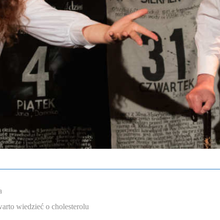
a
arto wiedzieć o cholesterolu