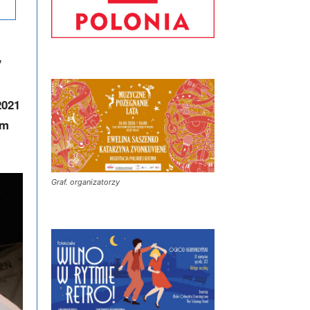
”
2021
im
Graf. organizatorzy