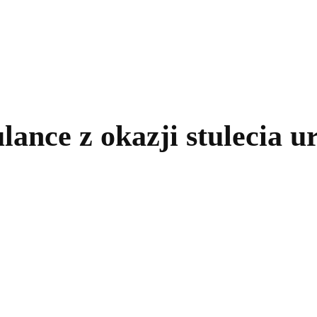
kolnictwo
Samorządy
Kultura
Historia
Komentarze
lance z okazji stulecia u