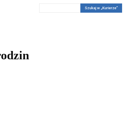
Szukaj w „Kurierze”
Wywiady
Reportaż
Konkursy
Więcej
REKLAMA
PRENUMERATA
KONKURSY
KONTAKTY
rodzin