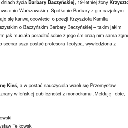
h dniach życia
Barbary Baczyńskiej,
19-letniej żony
Krzyszt
 Powstaniu Warszawskim. Spotkanie Barbary z gimnazjalnym
je się kanwą opowieści o poezji Krzysztofa Kamila
wszystkim o Baczyńskim Barbary Baczyńskiej – takim jakim
tym jak musiała poradzić sobie z jego śmiercią nim sama zgin
scenariusza postać profesora Teotypa, wywiedziona z
nę Kieś
, a w postać nauczyciela wcieli się Przemysław
y, znany wileńskiej publiczności z monodramu
„
Melduję Tobie,
owski
ysław Tejkowski