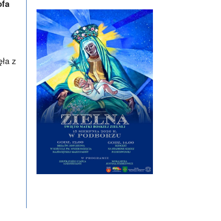
ofa
ęła z