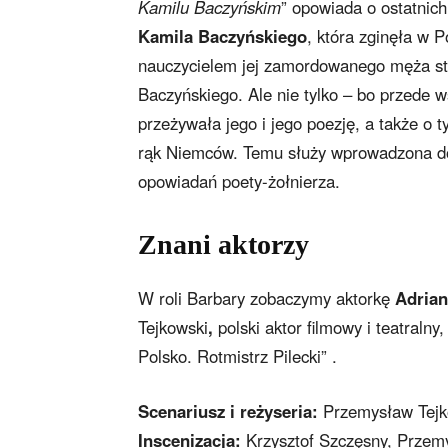
Kamilu Baczyńskim
” opowiada o ostatnic
Kamila Baczyńskiego
, która zginęła w
nauczycielem jej zamordowanego męża sta
Baczyńskiego. Ale nie tylko – bo przede 
przeżywała jego i jego poezję, a także o 
rąk Niemców. Temu służy wprowadzona do 
opowiadań poety-żołnierza.
Znani aktorzy
W roli Barbary zobaczymy aktorkę
Adrian
Tejkowski
,
polski aktor filmowy i teatraln
Polsko. Rotmistrz Pilecki” .
Scenariusz i reżyseria:
Przemysław Tejk
Inscenizacja:
Krzysztof Szczęsny, Przem