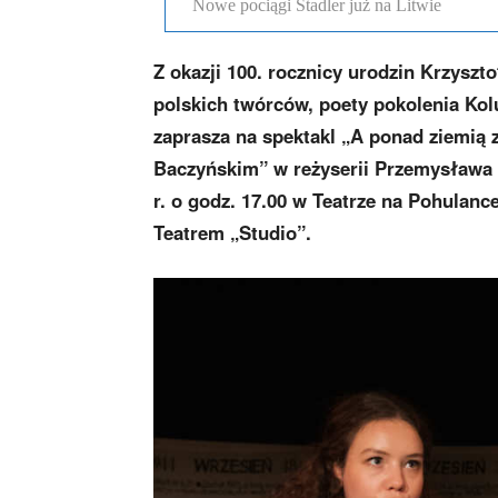
Nowe pociągi Stadler już na Litwie
Z okazji 100. rocznicy urodzin Krzyszt
polskich twórców, poety pokolenia Ko
zaprasza na spektakl „A ponad ziemią z
Baczyńskim” w reżyserii Przemysława T
r. o godz. 17.00 w Teatrze na Pohulanc
Teatrem „Studio”.