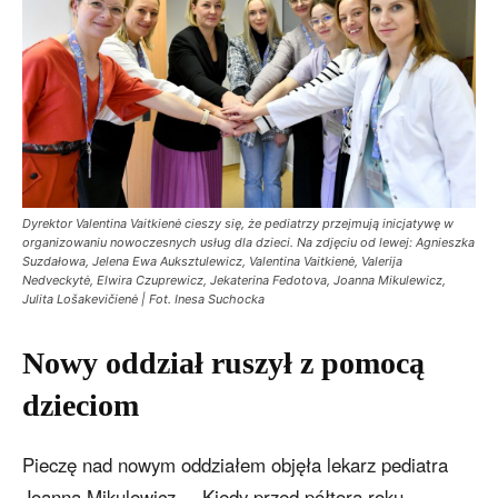
Dyrektor Valentina Vaitkienė cieszy się, że pediatrzy przejmują inicjatywę w
organizowaniu nowoczesnych usług dla dzieci. Na zdjęciu od lewej: Agnieszka
Suzdałowa, Jelena Ewa Auksztulewicz, Valentina Vaitkienė, Valerija
Nedveckytė, Elwira Czuprewicz, Jekaterina Fedotova, Joanna Mikulewicz,
Julita Lošakevičienė | Fot. Inesa Suchocka
Nowy oddział ruszył z pomocą
dzieciom
Pieczę nad nowym oddziałem objęła lekarz pediatra
Joanna Mikulewicz. – Kiedy przed półtora roku