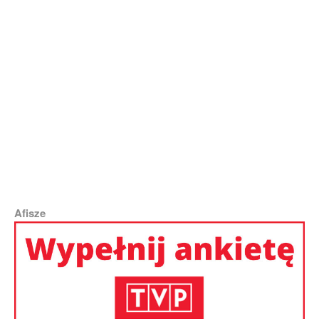
Od 2015 r. przy Szpitalu Rejonowym w Solecznikach stoi pomnik św. Jana
Pawła II | Fot. VšĮ Šalčininkų rajono savivaldybės ligoninė, Facebook
Afisze