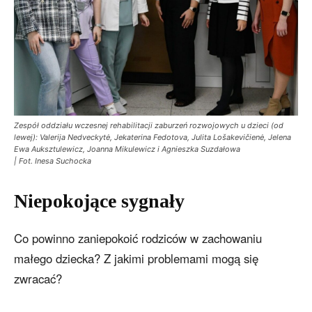
Zespół oddziału wczesnej rehabilitacji zaburzeń rozwojowych u dzieci (od
lewej): Valerija Nedveckytė, Jekaterina Fedotova, Julita Lošakevičienė, Jelena
Ewa Auksztulewicz, Joanna Mikulewicz i Agnieszka Suzdałowa
| Fot. Inesa Suchocka
Niepokojące sygnały
Co powinno zaniepokoić rodziców w zachowaniu
małego dziecka? Z jakimi problemami mogą się
zwracać?