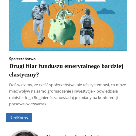
Społeczeństwo
Drugi filar funduszu emerytalnego bardziej
elastyczny?
Dziś widzimy, że część społeczeństwa nie ufa systemowi, co może
mieć wpływ na samo gromadzenie i inwestycje – powiedziała
Wszyscy
Aleksander Borowik
Antoni Radczenko
minister Inga Ruginienė, zapowiadając zmiany na konferencji
Artur Płokszto
Grzegorz Górny
prasowej w czwartek...
ks. Jarosław Wąsowicz SDB
Piotr Hlebowicz
Rajmund Klonowski
Robert Mickiewicz
Tomasz Snarski
RedKomy
Więcej