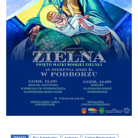
TEMATY
Plac Katedralny
polonez
Valdas Benkunskas