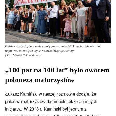
Każda szkoła dopingowała swoją „reprezentację”. Przechodnie nie mieli
wątpliwości: oto polscy uczniowie świętują matury!
| Fot. Marian Paluszkiewicz
„100 par na 100 lat” było owocem
poloneza maturzystów
Łukasz Kamiński w naszej rozmowie dodaje, że
polonez maturzystów dał impuls także do innych
inicjatyw. W 2018 r. Kamiński był jednym z