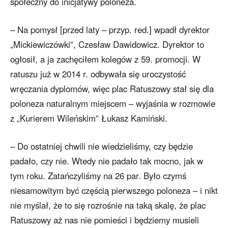
społeczny do inicjatywy poloneza.
– Na pomysł [przed laty – przyp. red.] wpadł dyrektor
„Mickiewiczówki”, Czesław Dawidowicz. Dyrektor to
ogłosił, a ja zachęciłem kolegów z 59. promocji. W
ratuszu już w 2014 r. odbywała się uroczystość
wręczania dyplomów, więc plac Ratuszowy stał się dla
poloneza naturalnym miejscem – wyjaśnia w rozmowie
z „Kurierem Wileńskim” Łukasz Kamiński.
– Do ostatniej chwili nie wiedzieliśmy, czy będzie
padało, czy nie. Wtedy nie padało tak mocno, jak w
tym roku. Zatańczyliśmy na 26 par. Było czymś
niesamowitym być częścią pierwszego poloneza – i nikt
nie myślał, że to się rozrośnie na taką skalę, że plac
Ratuszowy aż nas nie pomieści i będziemy musieli