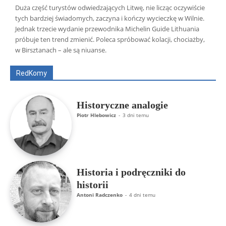
Duża część turystów odwiedzających Litwę, nie licząc oczywiście
tych bardziej świadomych, zaczyna i kończy wycieczkę w Wilnie.
Jednak trzecie wydanie przewodnika Michelin Guide Lithuania
Wszyscy
Aleksander Borowik
Antoni Radczenko
próbuje ten trend zmienić. Poleca spróbować kolacji, chociażby,
Artur Płokszto
Grzegorz Górny
w Birsztanach – ale są niuanse.
ks. Jarosław Wąsowicz SDB
Piotr Hlebowicz
Rajmund Klonowski
Robert Mickiewicz
Tomasz Snarski
RedKomy
Więcej
Historyczne analogie
Piotr Hlebowicz
-
3 dni temu
Historia i podręczniki do
historii
Antoni Radczenko
-
4 dni temu