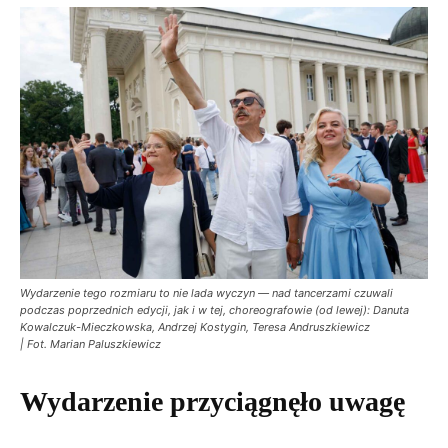
Wydarzenie tego rozmiaru to nie lada wyczyn — nad tancerzami czuwali
podczas poprzednich edycji, jak i w tej, choreografowie (od lewej): Danuta
Kowalczuk-Mieczkowska, Andrzej Kostygin, Teresa Andruszkiewicz
| Fot. Marian Paluszkiewicz
Wydarzenie przyciągnęło uwagę