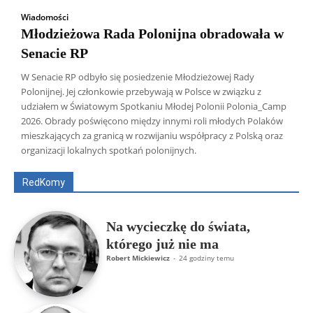
Wiadomości
Młodzieżowa Rada Polonijna obradowała w
Senacie RP
W Senacie RP odbyło się posiedzenie Młodzieżowej Rady
Polonijnej. Jej członkowie przebywają w Polsce w związku z
udziałem w Światowym Spotkaniu Młodej Polonii Polonia_Camp
2026. Obrady poświęcono między innymi roli młodych Polaków
Wszyscy
Aleksander Borowik
Antoni Radczenko
mieszkających za granicą w rozwijaniu współpracy z Polską oraz
Artur Płokszto
Grzegorz Górny
organizacji lokalnych spotkań polonijnych.
ks. Jarosław Wąsowicz SDB
Piotr Hlebowicz
Rajmund Klonowski
Robert Mickiewicz
Tomasz Snarski
RedKomy
Więcej
Na wycieczkę do świata,
którego już nie ma
Robert Mickiewicz
-
24 godziny temu