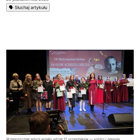
🗣️ Słuchaj artykułu
W tegorocznej edycji wzięło udział 12 uczestników — soliści i zespoły