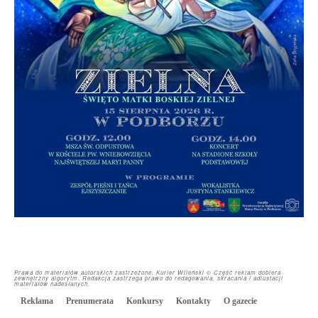
Prawa do materiałów autorskich zastrzeżone. Kurier Wileński © Część reklam dobiera
zewnętrzny algorytm. Redakcja zastrzega prawo do redagowania, skracania i adiustacji
materiałów nadesłanych.
Reklama
Prenumerata
Konkursy
Kontakty
O gazecie