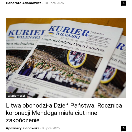
Honorata Adamowicz
-
10 lipca 2026
0
Wiadomości
Litwa obchodziła Dzień Państwa. Rocznica
koronacji Mendoga miała ciut inne
zakończenie
Apolinary Klonowski
-
8 lipca 2026
0