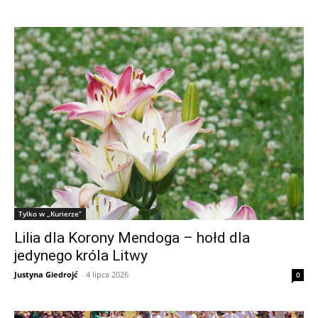
Tylko w „Kurierze”
Lilia dla Korony Mendoga – hołd dla
jedynego króla Litwy
Justyna Giedrojć
-
4 lipca 2026
0