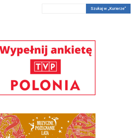
Szukaj w „Kurierze”
Wywiady
Reportaż
Konkursy
Więcej
REKLAMA
PRENUMERATA
KONKURSY
KONTAKTY