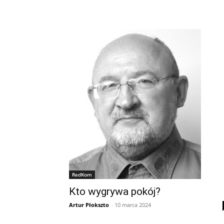
RedKom
Kto wygrywa pokój?
Artur Płokszto
-
10 marca 2024