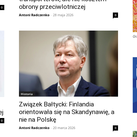
obrony przeciwlotniczej
0
Antoni Radczenko
-
28 maja 2026
0
Gr
Historia
Związek Bałtycki: Finlandia
orientowała się na Skandynawię, a
ej
nie na Polskę
0
Antoni Radczenko
-
20 marca 2026
0