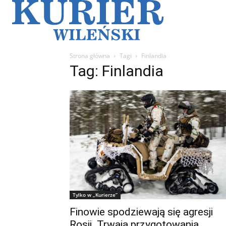
Galerie
Sz
Strona główna
Tagi
Finlandia
Tag: Finlandia
Tylko w „Kurierze”
Finowie spodziewają się agresji
Rosji. Trwają przygotowania