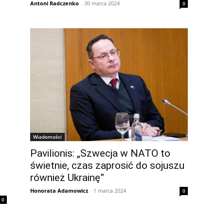
Antoni Radczenko
-
30 marca 2024
0
Wiadomości
Pavilionis: „Szwecja w NATO to
świetnie, czas zaprosić do sojuszu
również Ukrainę”
Honorata Adamowicz
-
1 marca 2024
0
0