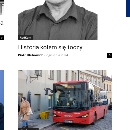
na
RedKom
0
Historia kołem się toczy
Piotr Hlebowicz
-
7 grudnia 2024
0
Wiadomości