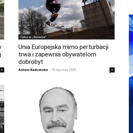
Tylko w „Kurierze”
w
Unia Europejska mimo perturbacji
j
trwa i zapewnia obywatelom
dobrobyt
Antoni Radczenko
-
19 stycznia 2025
0
0