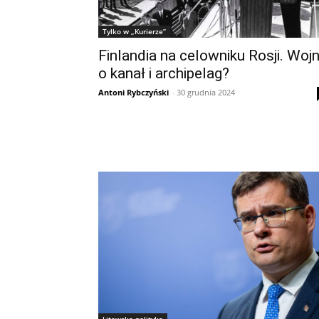
Tylko w „Kurierze”
Finlandia na celowniku Rosji. Woj
o kanał i archipelag?
Antoni Rybczyński
-
30 grudnia 2024
Litewska polityka