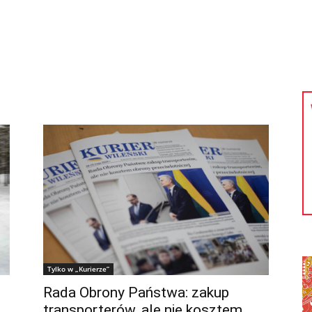
kolnictwo
Samorządy
Kultura
Historia
Komentarze
Tylko w „Kurierze”
Rada Obrony Państwa: zakup
transporterów, ale nie kosztem