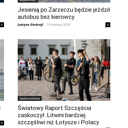
Jesienią po Zarzeczu będzie jeździł
autobus bez kierowcy
Justyna Giedrojć
-
19 czerwca 2024
0
0
Społeczeństwo
:
Światowy Raport Szczęścia
zaskoczył: Litwini bardziej
szczęśliwi niż Łotysze i Polacy
0