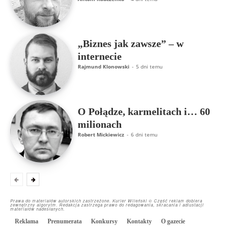
„Biznes jak zawsze” – w
internecie
Rajmund Klonowski
-
5 dni temu
O Połądze, karmelitach i… 60
milionach
Robert Mickiewicz
-
6 dni temu
Prawa do materiałów autorskich zastrzeżone. Kurier Wileński © Część reklam dobiera
zewnętrzny algorytm. Redakcja zastrzega prawo do redagowania, skracania i adiustacji
materiałów nadesłanych.
Reklama
Prenumerata
Konkursy
Kontakty
O gazecie