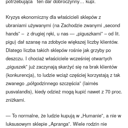
potrzebująca ten dar dobroczynny… kupi.
Kryzys ekonomiczny dla właścicieli sklepów z
ubraniami używanymi (na Zachodzie zwanymi „second
hands” – z drugiej ręki, u nas — „piguszkami” – od lit.
pigu) dał szansę na zdobycie większej liczby klientów.
Dlatego liczba takich sklepów rośnie jak grzyby po
deszczu. I chociaż właściciele wcześniej otwartych
„piguszek” już zaczynają skarżyć się na brak klientów
(konkurencja), to ludzie wciąż częściej korzystają z tak
zwanego „półgodzinnego szczęścia” (laimės
pusvalandis), kiedy odzież mogą kupić nawet z 70 proc.
zniżkami.
— To normalne, że ludzie kupują w „Humanie”, a nie w
luksusowym sklepie „Apranga”. Wiele rodzin nie