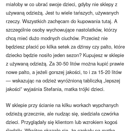
miałoby w co ubrać swoje dzieci, gdyby nie sklepy z
używaną odzieżą. Jest tu wiele tańszych, używanych
rzeczy. Wszystkich zachęcam do kupowania tutaj. A
szczególnie osoby wychowujące nastolatków, którzy
chcą mieć dużo modnych ciuchów. Przecież nie
będziesz płacić po kilka setek za dżinsy czy palto, które
dziecko będzie nosiło jeden sezon? Kupujesz w sklepie
z używaną odzieżą. Za 30-50 litów można kupić prawie
nowe palto, a jeżeli gorszej jakości, to i za 15-20 litów
— wskazując na odzież wyróżnioną tabliczką „lepszej
jakości” wyjaśnia Stefania, matka trójki dzieci.
W sklepie przy ścianie na kilku workach wypchanych
odzieżą grzecznie, ale nudząc się, siedziała czwórka
dzieci. Przyglądały się klientom lub wzrokiem kogoś
śledziły. Wkrótce okazało się, że czekały na matkę,