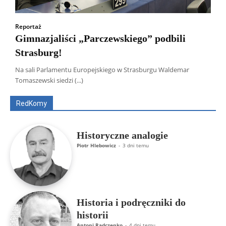
Reportaż
Gimnazjaliści „Parczewskiego” podbili
Strasburg!
Wszyscy
Aleksander Borowik
Antoni Radczenko
Na sali Parlamentu Europejskiego w Strasburgu Waldemar
Artur Płokszto
Grzegorz Górny
Tomaszewski siedzi (...)
ks. Jarosław Wąsowicz SDB
Piotr Hlebowicz
Rajmund Klonowski
Robert Mickiewicz
Tomasz Snarski
RedKomy
Więcej
Historyczne analogie
Piotr Hlebowicz
-
3 dni temu
Historia i podręczniki do
historii
Antoni Radczenko
-
4 dni temu