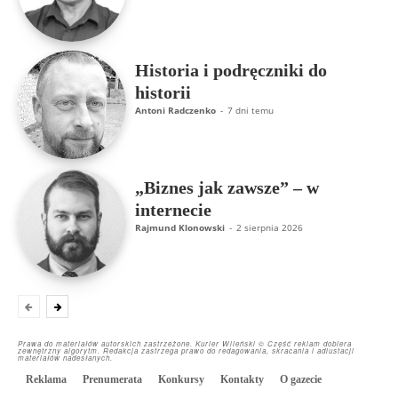
Historia i podręczniki do
historii
Antoni Radczenko
-
7 dni temu
„Biznes jak zawsze” – w
internecie
Rajmund Klonowski
-
2 sierpnia 2026
Prawa do materiałów autorskich zastrzeżone. Kurier Wileński © Część reklam dobiera
zewnętrzny algorytm. Redakcja zastrzega prawo do redagowania, skracania i adiustacji
materiałów nadesłanych.
Reklama
Prenumerata
Konkursy
Kontakty
O gazecie