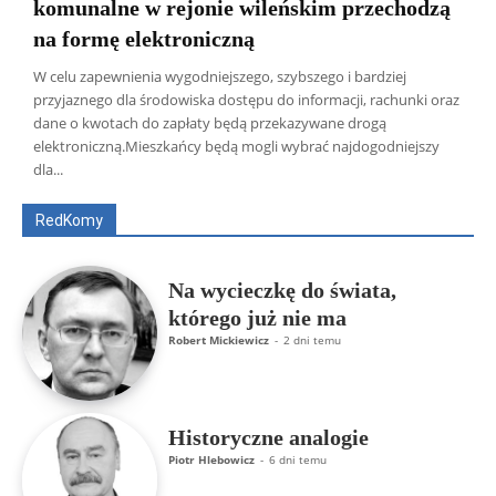
komunalne w rejonie wileńskim przechodzą
na formę elektroniczną
W celu zapewnienia wygodniejszego, szybszego i bardziej
przyjaznego dla środowiska dostępu do informacji, rachunki oraz
dane o kwotach do zapłaty będą przekazywane drogą
Wszyscy
Aleksander Borowik
Antoni Radczenko
elektroniczną.Mieszkańcy będą mogli wybrać najdogodniejszy
Artur Płokszto
Grzegorz Górny
dla...
ks. Jarosław Wąsowicz SDB
Piotr Hlebowicz
Rajmund Klonowski
Robert Mickiewicz
Tomasz Snarski
RedKomy
Więcej
Na wycieczkę do świata,
którego już nie ma
Robert Mickiewicz
-
2 dni temu
Historyczne analogie
Piotr Hlebowicz
-
6 dni temu