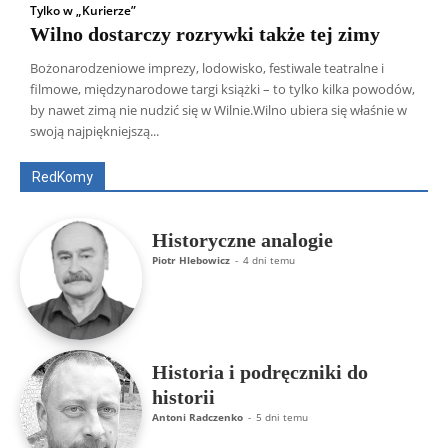
Tylko w „Kurierze”
Wilno dostarczy rozrywki także tej zimy
Bożonarodzeniowe imprezy, lodowisko, festiwale teatralne i
filmowe, międzynarodowe targi książki – to tylko kilka powodów,
Wszyscy
Aleksander Borowik
Antoni Radczenko
by nawet zimą nie nudzić się w Wilnie.Wilno ubiera się właśnie w
Artur Płokszto
Grzegorz Górny
swoją najpiękniejszą...
ks. Jarosław Wąsowicz SDB
Piotr Hlebowicz
Rajmund Klonowski
Robert Mickiewicz
Tomasz Snarski
RedKomy
Więcej
Historyczne analogie
Piotr Hlebowicz
-
4 dni temu
Historia i podręczniki do
historii
Antoni Radczenko
-
5 dni temu