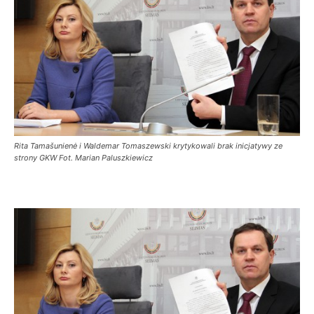
Rita Tamašunienė i Waldemar Tomaszewski krytykowali brak inicjatywy ze
strony GKW Fot. Marian Paluszkiewicz