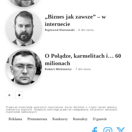
„Biznes jak zawsze” – w
internecie
Rajmund Klonowski
-
6 dni temu
O Połądze, karmelitach i… 60
milionach
Robert Mickiewicz
-
7 dni temu
Prawa do materiałów autorskich zastrzeżone. Kurier Wileński © Część reklam dobiera
zewnętrzny algorytm. Redakcja zastrzega prawo do redagowania, skracania i adiustacji
materiałów nadesłanych.
Reklama
Prenumerata
Konkursy
Kontakty
O gazecie