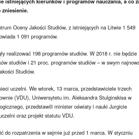
ie istniejących kierunków i programów nauczania, a co z
 zniesienie.
ntrum Oceny Jakości Studiów, z istniejących na Litwie 1 549
owiada 1 091 programów.
ły realizować 198 programów studiów. W 2018 r. nie będzie
nków studiów i 21 proc. programów studiów – w swym najno
akości Studiów.
ieci uczelni. We wtorek, 13 marca, przedstawiciele trzech
ownie (VDU), Uniwersytetu im. Aleksandra Stulginskisa w
gicznego, przedstawili minister oświaty i nauki Jurgicie
uczelni oraz projekt statutu VDU.
ć do rozpatrzenia w sejmie już przed 1 marca. W styczniu