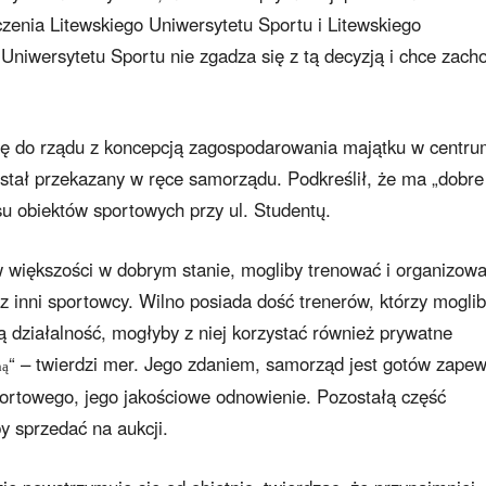
zenia Litewskiego Uniwersytetu Sportu i Litewskiego
niwersytetu Sportu nie zgadza się z tą decyzją i chce zac
się do rządu z koncepcją zagospodarowania majątku w centr
stał przekazany w ręce samorządu. Podkreślił, że ma „dobre
u obiektów sportowych przy ul. Studentų.
 większości w dobrym stanie, mogliby trenować i organizow
az inni sportowcy. Wilno posiada dość trenerów, którzy mogli
ą działalność, mogłyby z niej korzystać również prywatne
“ – twierdzi mer. Jego zdaniem, samorząd jest gotów zapew
ną
ortowego, jego jakościowe odnowienie. Pozostałą część
 sprzedać na aukcji.