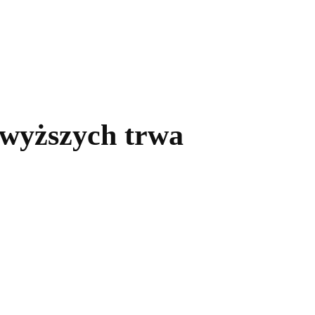
kolnictwo
Samorządy
Kultura
Historia
Komentarze
 wyższych trwa