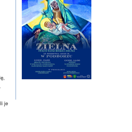
ię,
.
i je