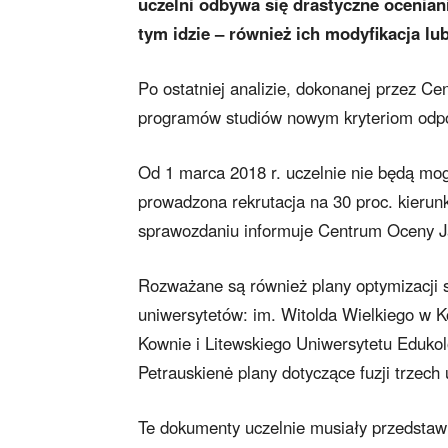
uczelni odbywa się drastyczne ocenian
tym idzie – również ich modyfikacja lub
Po ostatniej analizie, dokonanej przez Ce
programów studiów nowym kryteriom odp
Od 1 marca 2018 r. uczelnie nie będą mog
prowadzona rekrutacja na 30 proc. kieru
sprawozdaniu informuje Centrum Oceny J
Rozważane są również plany optymizacji s
uniwersytetów: im. Witolda Wielkiego w K
Kownie i Litewskiego Uniwersytetu Edukolo
Petrauskienė plany dotyczące fuzji trzech 
Te dokumenty uczelnie musiały przedstawi