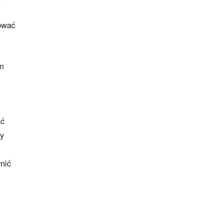
hować
um
ać
by
nić