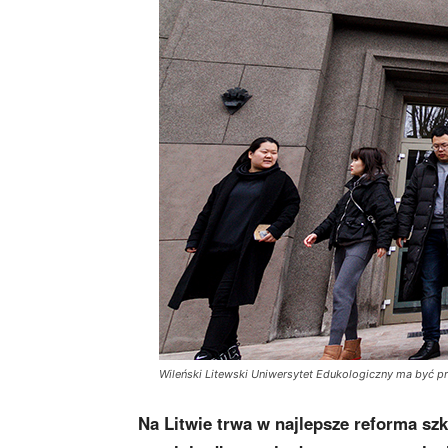
Wileński Litewski Uniwersytet Edukologiczny ma być pr
Na Litwie trwa w najlepsze reforma sz