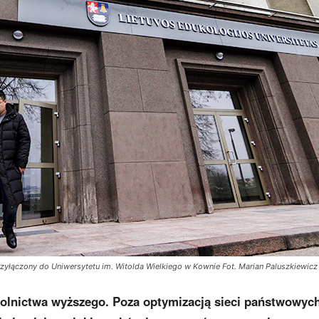
zyłączony do Uniwersytetu im. Witolda Wielkiego w Kownie Fot. Marian Paluszkiewicz
kolnictwa wyższego. Poza optymizacją sieci państwowyc