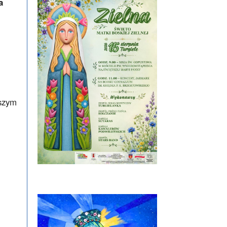
a
wszym