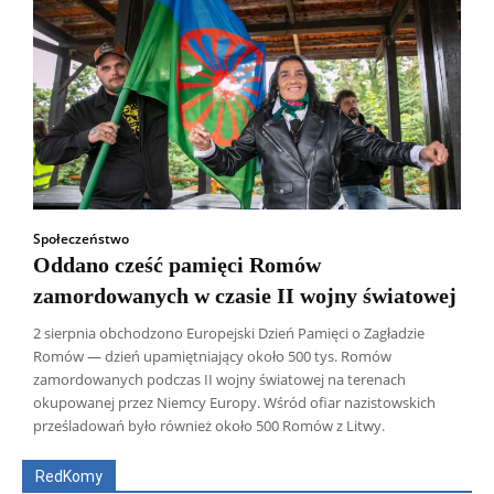
Społeczeństwo
Oddano cześć pamięci Romów
zamordowanych w czasie II wojny światowej
2 sierpnia obchodzono Europejski Dzień Pamięci o Zagładzie
Romów — dzień upamiętniający około 500 tys. Romów
zamordowanych podczas II wojny światowej na terenach
Wszyscy
Aleksander Borowik
Antoni Radczenko
okupowanej przez Niemcy Europy. Wśród ofiar nazistowskich
Artur Płokszto
Grzegorz Górny
prześladowań było również około 500 Romów z Litwy.
ks. Jarosław Wąsowicz SDB
Piotr Hlebowicz
Rajmund Klonowski
Robert Mickiewicz
Tomasz Snarski
RedKomy
Więcej