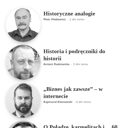
Historyczne analogie
Piotr Hlebowicz
-
2 dni temu
Historia i podręczniki do
historii
Antoni Radczenko
-
3 dni temu
„Biznes jak zawsze” – w
internecie
Rajmund Klonowski
-
4 dni temu
O Połądze, karmelitach i… 60