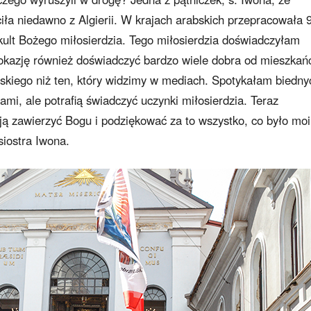
ła niedawno z Algierii. W krajach arabskich przepracowała 9 
i kult Bożego miłosierdzia. Tego miłosierdzia doświadczyłam
m okazję również doświadczyć bardzo wiele dobra od mieszka
bskiego niż ten, który widzimy w mediach. Spotykałam biedny
nami, ale potrafią świadczyć uczynki miłosierdzia. Teraz
ją zawierzyć Bogu i podziękować za to wszystko, co było mo
siostra Iwona.