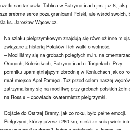
tki sanitariuszki. Tablica w Butrymańcach jest już 8, jaką
wsze srebrne serce poza granicami Polski, ale wśród swoich, 
eśla ks. Jarosław Wąsowicz.
Na szlaku pielgrzymkowym znajdują się również inne miej
związane z historią Polaków i ich walki o wolność.
– Modliliśmy się na grobach poległych m.in. na cmentarza
Oranach, Koleśnikach, Butrymańcach i Turgielach. Przy
pomniku upamiętniającym zbrodnię w Koniuchach jak co r
miał miejsce Apel Pamięci. Tuż przed celem naszej wędró
zatrzymaliśmy się na modlitwę przy grobach polskich żołni
na Rossie – opowiada kwatermistrz pielgrzymki.
Dojście do Ostrzej Bramy, jak co roku, było pełne emocji.
Pielgrzymi, którzy przeszli 260 km, nieśli ze sobą wiele inte
aczego wyruszyli w drogę? Jedna z pątniczek, s. Iwona, ze