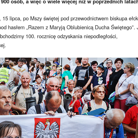
 900 osób, a więc o wiele więcej niż w poprzednich latac
ę, 15 lipca, po Mszy świętej pod przewodnictwem biskupa ełc
 pod hasłem „Razem z Maryją Oblubienicą Ducha Świętego”. 
bchodzimy 100. rocznicę odzyskania niepodległości,
ej.