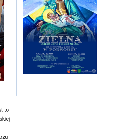
t to
skiej
arzu