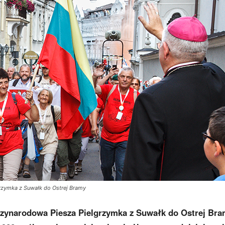
grzymka z Suwałk do Ostrej Bramy
ędzynarodowa Piesza Pielgrzymka z Suwałk do Ostrej Bra