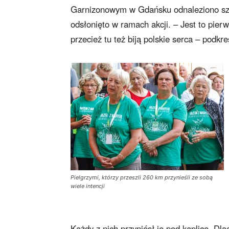
Garnizonowym w Gdańsku odnaleziono szczą
odsłonięto w ramach akcji. – Jest to pier
przecież tu też biją polskie serca – podkr
Pielgrzymi, którzy przeszli 260 km przynieśli ze sobą
wiele intencji
Każdy z nich przyniósł je pod kaplicę. Dl