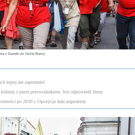
mka z Suwałk do Ostrej Bramy
ch lepiej nie zapomnieć
 kobietę z psem przewodnikiem. Jest odpowiedź firmy
onności po 2030 r. Opozycja dała argumenty