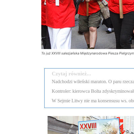
To już XXVIII salezjańska Międzynarodowa Piesza Pielgrzy
Czytaj również...
Nadchodzi wileński maraton. O paru rzecza
Kontroler: kierowca Bolta zdyskryminował
W Sejmie Litwy nie ma konsensusu ws. obr