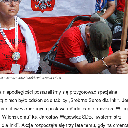
zeka jeszcze możliwość zwiedzania Wilna
a niepodległości postaraliśmy się przygotować specjalne
 z nich było odsłonięcie tablicy „Srebrne Serce dla Inki”. Jes
patriotów wzruszonych postawą młodej sanitariuszki 5. Wileń
i Wileńskiemu” ks. Jarosław Wąsowicz SDB, kwatermistrz
e dla Inki”. Akcja rozpoczęła się trzy lata temu, gdy na cment