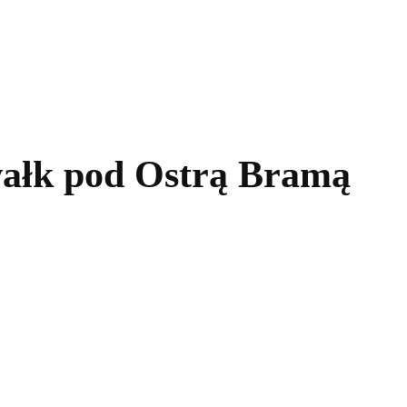
kolnictwo
Samorządy
Kultura
Historia
Komentarze
wałk pod Ostrą Bramą