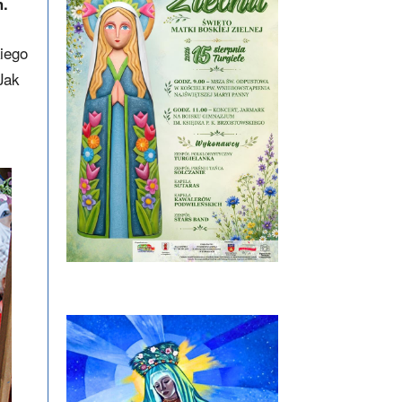
h.
kiego
Jak