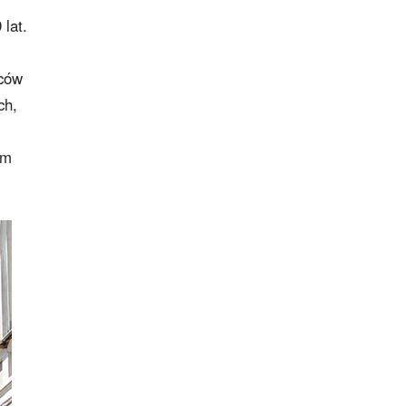
lat.
ńców
ch,
im