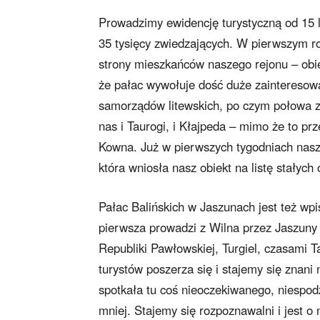
Prowadzimy ewidencję turystyczną od 15 l
35 tysięcy zwiedzających. W pierwszym ro
strony mieszkańców naszego rejonu – obiek
że pałac wywołuje dość duże zainteresowani
samorządów litewskich, po czym połowa z 
nas i Taurogi, i Kłajpeda – mimo że to prz
Kowna. Już w pierwszych tygodniach nasze
która wniosła nasz obiekt na listę stałych
Pałac Balińskich w Jaszunach jest też wp
pierwsza prowadzi z Wilna przez Jaszuny 
Republiki Pawłowskiej, Turgiel, czasami T
turystów poszerza się i stajemy się znani
spotkała tu coś nieoczekiwanego, niespod
mniej. Stajemy się rozpoznawalni i jest o 