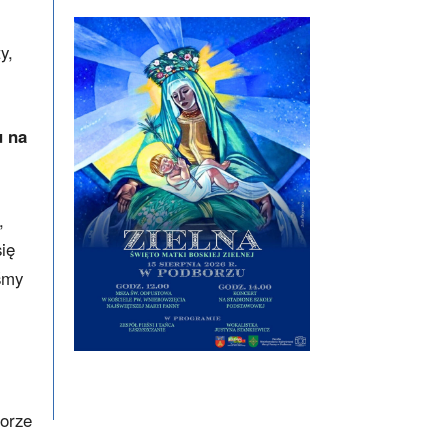
y,
u na
,
ię
eśmy
iorze