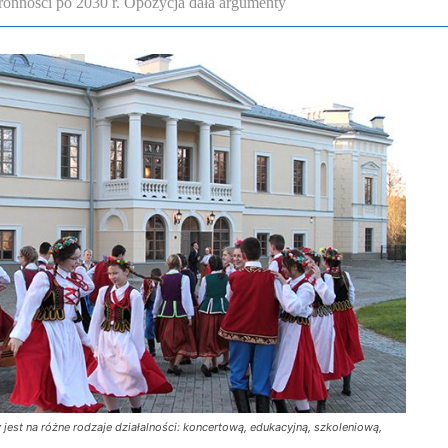
onności po 2030 r. Opozycja dała argumenty
 jest na różne rodzaje działalności: koncertową, edukacyjną, szkoleniową,