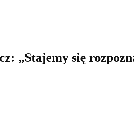
kolnictwo
Samorządy
Kultura
Historia
Komentarze
cz: „Stajemy się rozpozn