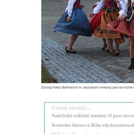
Dzisiaj Pałac Balińskich w Jaszunach otwarty jest na różn
Czytaj również...
Nadchodzi wileński maraton. O paru rzecza
Kontroler: kierowca Bolta zdyskryminował