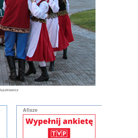
aluszkiewicz
Afisze