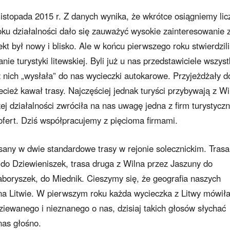
istopada 2015 r. Z danych wynika, że wkrótce osiągniemy lic
ku działalności dało się zauważyć wysokie zainteresowanie 
t był nowy i blisko. Ale w końcu pierwszego roku stwierdzil
e turystyki litewskiej. Byli już u nas przedstawiciele wszyst
nich „wysłała” do nas wycieczki autokarowe. Przyjeżdżały d
ecież kawał trasy. Najczęściej jednak turyści przybywają z Wi
j działalności zwróciła na nas uwagę jedna z firm turystyczn
 ofert. Dziś współpracujemy z pięcioma firmami.
isany w dwie standardowe trasy w rejonie solecznickim. Trasa
do Dziewieniszek, trasa druga z Wilna przez Jaszuny do
aboryszek, do Miednik. Cieszymy się, że geografia naszych
 na Litwie. W pierwszym roku każda wycieczka z Litwy mówiła
ziewanego i nieznanego o nas, dzisiaj takich głosów słychać
nas głośno.