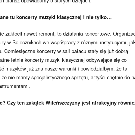
h plansz opowiadamy o starych dziejach.
wane tu koncerty muzyki klasycznej i nie tylko…
j nie zakłócił nawet remont, to działania koncertowe. Organiza
ry w Solecznikach we współpracy z różnymi instytucjami, ja
. Comiesięczne koncerty w sali pałacu stały się już dobrą
łatne letnie koncerty muzyki klasycznej odbywające się co
ć muzyków już zna nasze warunki i powiedziałbym, że ta
że nie mamy specjalistycznego sprzętu, artyści chętnie do n
nstrumentami.
c? Czy ten zakątek Wileńszczyzny jest atrakcyjny równie