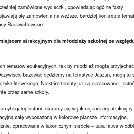
eśniej zamówione wycieczki, opowiadając ogólne fakty
pojawiają się zamówienia na węższe, bardziej konkretne temat
uny Radziwiłłowskie”.
 miejscem atrakcyjnym dla młodzieży szkolnej ze względ
ych tematów edukacyjnych, tak by młodzież mogła przyjechać
Oczywiście bazować będziemy na tematyce Jaszun, mogą tu s
 języka litewskiego. Niektóre tematy już są opracowane, jest
nie przez same szkoły.
rcybogatej historii, staramy się w jak najbardziej atrakcyjny
acyjną salę wyposażoną w kolorowe plansze informacyjne,
znie, opracowane w lakonicznym skrócie – taka łatwa w odb