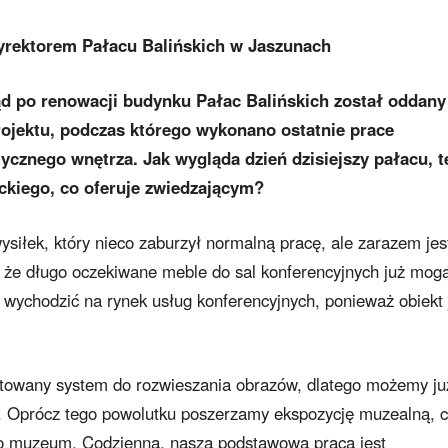
rektorem Pałacu Balińskich w Jaszunach
kąd po renowacji budynku Pałac Balińskich został oddany
projektu, podczas którego wykonano ostatnie prace
cznego wnętrza. Jak wygląda dzień dzisiejszy pałacu, t
ickiego, co oferuje zwiedzającym?
siłek, który nieco zaburzył normalną pracę, ale zarazem jes
to, że długo oczekiwane meble do sal konferencyjnych już mog
 wychodzić na rynek usług konferencyjnych, ponieważ obiekt 
ntowany system do rozwieszania obrazów, dlatego możemy ju
 Oprócz tego powolutku poszerzamy ekspozycję muzealną, 
o muzeum. Codzienną, naszą podstawową pracą jest