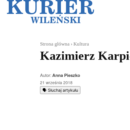
Galerie
Sz
Strona główna
Kultura
Kazimierz Karpi
Autor:
Anna Pieszko
21 września 2018
🗣️ Słuchaj artykułu
Podziel się