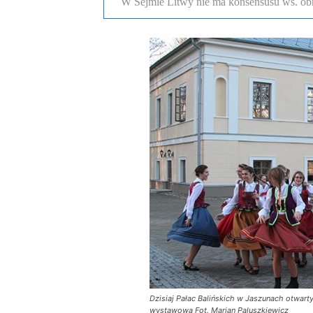
W Sejmie Litwy nie ma konsensusu ws. obr
Dzisiaj Pałac Balińskich w Jaszunach otwarty
wystawową Fot. Marian Paluszkiewicz