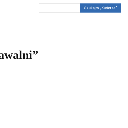
Szukaj w „Kurierze”
Wywiady
Reportaż
Konkursy
Więcej
REKLAMA
PRENUMERATA
KONKURSY
KONTAKTY
awalni”