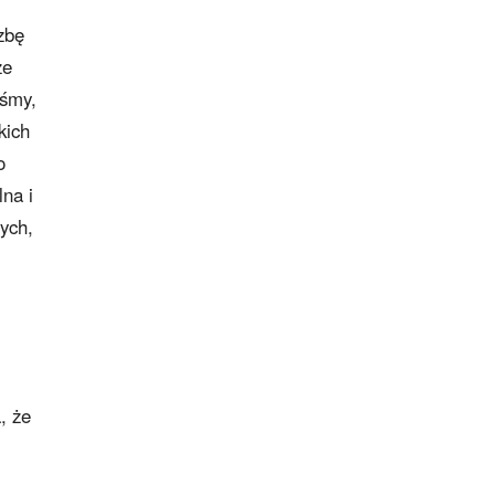
zbę
ze
iśmy,
kich
o
lna i
ych,
, że