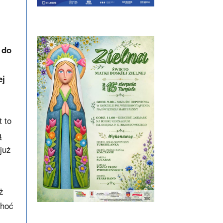
 do
ej
t to
ą
już
ż
choć