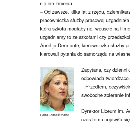
się nie zmienia.
– Od zawsze, kilka lat z rzędu, dziennika
pracowniczka służby prasowej uzgadniała 
która szkoła mogłaby np. wpuścić na filmo
uzgadniamy to ze szkołami czy przedszko
Aurelija Dermantė, kierowniczka służby 
kierowali pytania do samorządu na własne
Zapytana, czy dzienni
odpowiada twierdząco.
– Przedtem, oczywiście
swobodne zbieranie in
Dyrektor Liceum im. A
Edita Tamošiūnaitė
czas temu pojawiła się