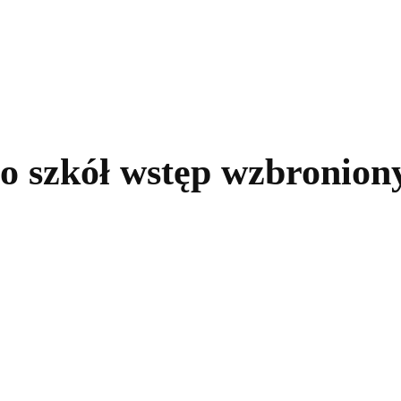
kolnictwo
Samorządy
Kultura
Historia
Komentarze
o szkół wstęp wzbronion