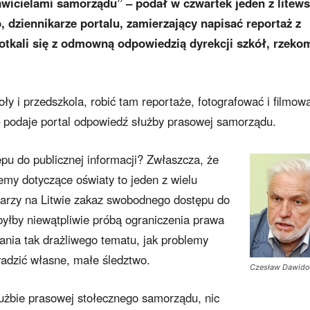
wicielami samorządu” – podał w czwartek jeden z litews
, dziennikarze portalu, zamierzający napisać reportaż z
potkali się z odmowną odpowiedzią dyrekcji szkół, rzeko
y i przedszkola, robić tam reportaże, fotografować i filmow
 podaje portal odpowiedź służby prasowej samorządu.
pu do publicznej informacji? Zwłaszcza, że
lemy dotyczące oświaty to jeden z wielu
karzy na Litwie zakaz swobodnego dostępu do
byłby niewątpliwie próbą ograniczenia prawa
ania tak drażliwego tematu, jak problemy
wadzić własne, małe śledztwo.
Czesław Dawido
użbie prasowej stołecznego samorządu, nic