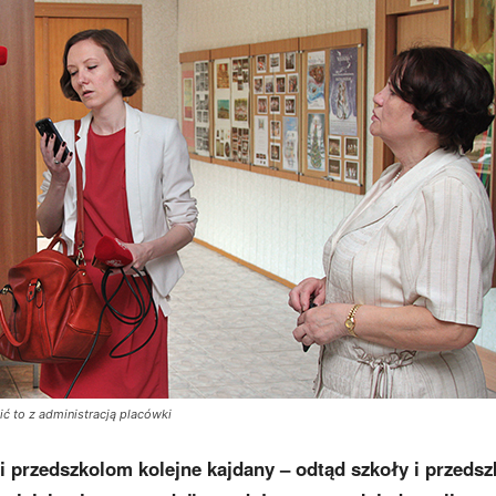
ć to z administracją placówki
 przedszkolom kolejne kajdany – odtąd szkoły i przedsz