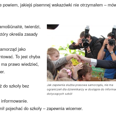
rze powiem, jakiejś pisemnej wskazówki nie otrzymałem – mów
mošiūnaitė, twierdzi,
który określa zasady
Samorząd jako
entować. To jest chyba
l ma prawo wiedzieć,
er.
ż do szkoły bez
Jak zapewnia służba prasowa samorządu, nie ma
ograniczeń dla dziennikarzy w dostępie do informac
dotyczących szkół
o informowanie.
nił pojechać do szkoły – zapewnia wicemer.