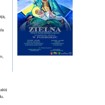
ają,
ała
m,
akiś
du.