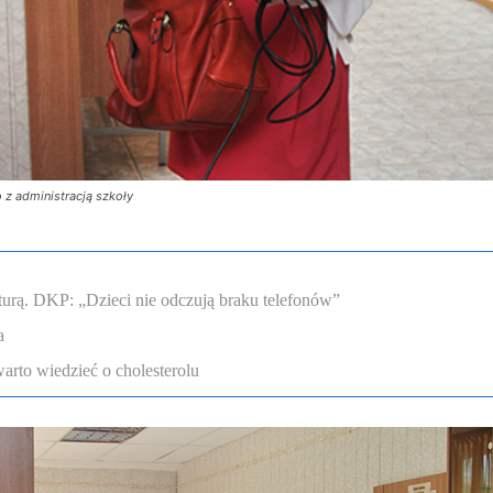
 z administracją szkoły
lturą. DKP: „Dzieci nie odczują braku telefonów”
a
arto wiedzieć o cholesterolu