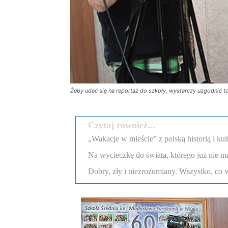
Żeby udać się na reportaż do szkoły, wystarczy uzgodnić to
Czytaj również...
„Wakacje w mieście” z polską historią i ku
Na wycieczkę do świata, którego już nie m
Dobry, zły i niezrozumiany. Wszystko, co w