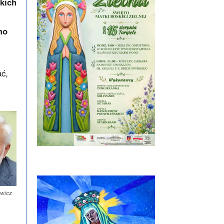
kich
mo
ać,
wicz