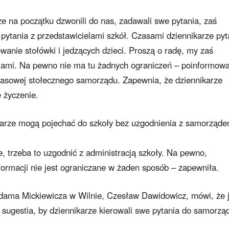
rze na początku dzwonili do nas, zadawali swe pytania, zaś
pytania z przedstawicielami szkół. Czasami dziennikarze pyt
wanie stołówki i jedzących dzieci. Proszą o radę, my zaś
lami. Na pewno nie ma tu żadnych ograniczeń – poinformow
prasowej stołecznego samorządu. Zapewnia, że dziennikarze
 życzenie.
karze mogą pojechać do szkoły bez uzgodnienia z samorząde
, trzeba to uzgodnić z administracją szkoły. Na pewno,
formacji nie jest ograniczane w żaden sposób – zapewniła.
dama Mickiewicza w Wilnie, Czesław Dawidowicz, mówi, że j
 sugestia, by dziennikarze kierowali swe pytania do samorzą