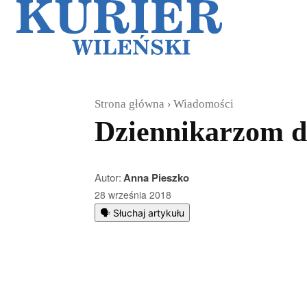
Galerie
Sz
Strona główna
Wiadomości
Dziennikarzom d
Autor:
Anna Pieszko
28 września 2018
🗣️ Słuchaj artykułu
Podziel się