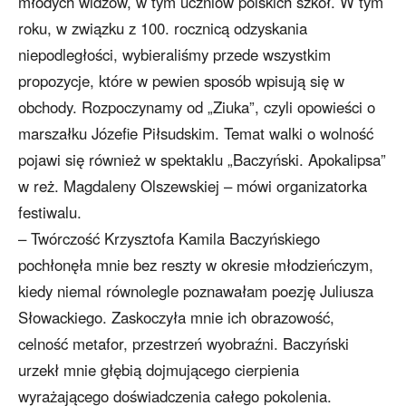
młodych widzów, w tym uczniów polskich szkół. W tym
roku, w związku z 100. rocznicą odzyskania
niepodległości, wybieraliśmy przede wszystkim
propozycje, które w pewien sposób wpisują się w
obchody. Rozpoczynamy od „Ziuka”, czyli opowieści o
marszałku Józefie Piłsudskim. Temat walki o wolność
pojawi się również w spektaklu „Baczyński. Apokalipsa”
w reż. Magdaleny Olszewskiej – mówi organizatorka
festiwalu.
– Twórczość Krzysztofa Kamila Baczyńskiego
pochłonęła mnie bez reszty w okresie młodzieńczym,
kiedy niemal równolegle poznawałam poezję Juliusza
Słowackiego. Zaskoczyła mnie ich obrazowość,
celność metafor, przestrzeń wyobraźni. Baczyński
urzekł mnie głębią dojmującego cierpienia
wyrażającego doświadczenia całego pokolenia.