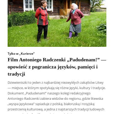
Tylko w „Kurierze”
Film Antoniego Radczenki „Padudenam!” —
opowieść z pogranicza języków, pamięci i
tradycji
Dziewieniszki to jeden z najbardziej niezwykłych zakątków Litwy
— miejsce, w którym spotykają się różne języki, kultury i tradycje.
Dokument „Padudenam!” naszego kolegi redakcyjnego
Antoniego Radczenki zabiera widzów do regionu, gdzie litewska
„wyspa językowa” sąsiaduje z polską, białoruską i rosyjską
Wszyscy
Aleksander Borowik
Antoni Radczenko
przestrzenią kulturową, a jedna z najstarszych tradycji ludowych
Artur Płokszto
Grzegorz Górny