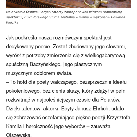
Na otwarcie festiwalu organizatorzy zaproponowali widzom prapremierę
spektaklu „Ziuk” Polskiego Studia Teatralne w Wilnie w wykonaniu Edwarda
Kiejzika
Jak podkreśla nasza rozmówczyni spektakl jest
dedykowany poecie. Został zbudowany jego słowami,
wyrósł z potrzeby zmierzenia się z wielkogabarytową
spuścizną Baczyńskiego, jego plastycznym i
muzycznym odbiorem świata.
– To hołd dla poety walczącego, bezsprzecznie ideału
pokoleniowego, bez cienia skazy, który zdążył w pełni
rozkwitnąć w najboleśniejszym czasie dla Polaków.
Dzięki talentowi aktorki, Edyty Janusz-Ehrlich, udało
się zobrazować oszołamiające piękno poezji Krzysztofa
Kamila i heroiczność jego wyborów – zauważa
Olszewska.