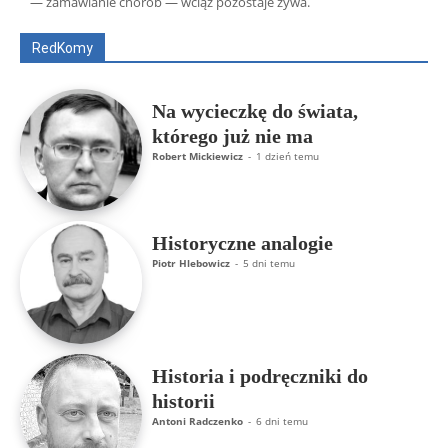
— zamawianie chorób — wciąż pozostaje żywa.
ks. Jarosław Wąsowicz SDB
Piotr Hlebowicz
Rajmund Klonowski
Robert Mickiewicz
Tomasz Snarski
RedKomy
Więcej
Na wycieczkę do świata,
którego już nie ma
Robert Mickiewicz
-
1 dzień temu
Historyczne analogie
Piotr Hlebowicz
-
5 dni temu
Historia i podręczniki do
historii
Antoni Radczenko
-
6 dni temu