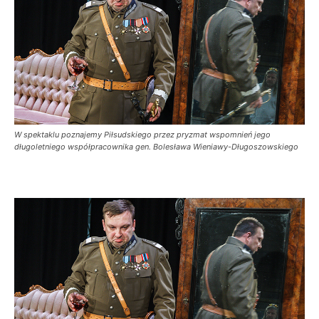
W spektaklu poznajemy Piłsudskiego przez pryzmat wspomnień jego
długoletniego współpracownika gen. Bolesława Wieniawy-Długoszowskiego