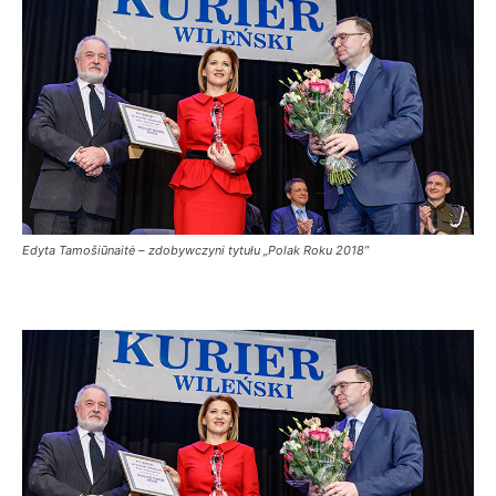
Edyta Tamošiūnaitė – zdobywczyni tytułu „Polak Roku 2018”