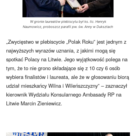
W gronie laureatów plebiscytu był ks. lic. Henryk
Naumowicz, proboszcz parafii pw. św. Anny w Duksztach
„Zwycięstwo w plebiscycie „Polak Roku” jest jednym z
najwyższych wyrazów uznania, z jakimi mogą się
spotkać Polacy na Litwie. Jego wyjątkowość polega na
tym, że to nie grono składające się z 10 czy 6 osób
wybiera finalistów i laureata, ale że w głosowaniu biorą
udział mieszkańcy Wilna i Wileńszczyzny” – zaznaczył
kierownik Wydziału Konsularnego Ambasady RP na
Litwie Marcin Zieniewicz.