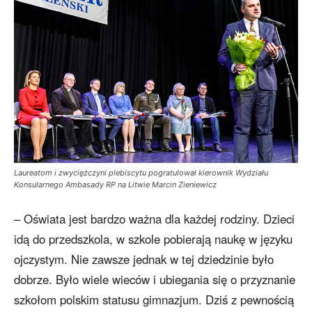
Laureatom i zwyciężczyni plebiscytu pogratulował kierownik Wydziału
Konsularnego Ambasady RP na Litwie Marcin Zieniewicz
– Oświata jest bardzo ważna dla każdej rodziny. Dzieci
idą do przedszkola, w szkole pobierają naukę w języku
ojczystym. Nie zawsze jednak w tej dziedzinie było
dobrze. Było wiele wieców i ubiegania się o przyznanie
szkołom polskim statusu gimnazjum. Dziś z pewnością