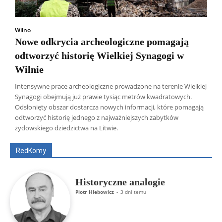
Wilno
Nowe odkrycia archeologiczne pomagają
odtworzyć historię Wielkiej Synagogi w
Wilnie
Intensywne prace archeologiczne prowadzone na terenie Wielkiej
Synagogi obejmują już prawie tysiąc metrów kwadratowych.
Odsłonięty obszar dostarcza nowych informacji, które pomagają
Wszyscy
Aleksander Borowik
Antoni Radczenko
odtworzyć historię jednego z najważniejszych zabytków
Artur Płokszto
Grzegorz Górny
żydowskiego dziedzictwa na Litwie.
ks. Jarosław Wąsowicz SDB
Piotr Hlebowicz
Rajmund Klonowski
Robert Mickiewicz
Tomasz Snarski
RedKomy
Więcej
Historyczne analogie
Piotr Hlebowicz
-
3 dni temu