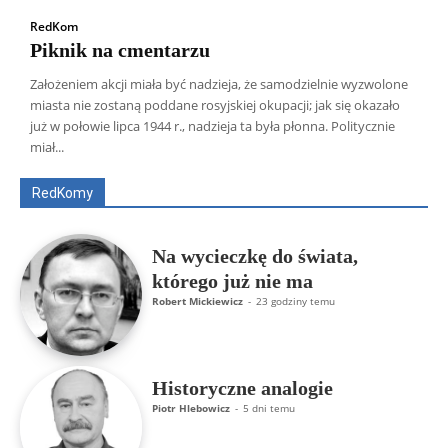
RedKom
Piknik na cmentarzu
Założeniem akcji miała być nadzieja, że samodzielnie wyzwolone
miasta nie zostaną poddane rosyjskiej okupacji; jak się okazało
Wszyscy
Aleksander Borowik
Antoni Radczenko
już w połowie lipca 1944 r., nadzieja ta była płonna. Politycznie
Artur Płokszto
Grzegorz Górny
miał...
ks. Jarosław Wąsowicz SDB
Piotr Hlebowicz
Rajmund Klonowski
Robert Mickiewicz
Tomasz Snarski
RedKomy
Więcej
Na wycieczkę do świata,
którego już nie ma
Robert Mickiewicz
-
23 godziny temu
Historyczne analogie
Piotr Hlebowicz
-
5 dni temu