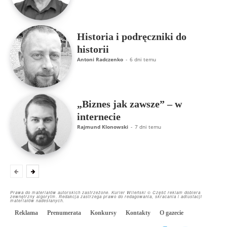
Historia i podręczniki do
historii
Antoni Radczenko
-
6 dni temu
„Biznes jak zawsze” – w
internecie
Rajmund Klonowski
-
7 dni temu
Prawa do materiałów autorskich zastrzeżone. Kurier Wileński © Część reklam dobiera
zewnętrzny algorytm. Redakcja zastrzega prawo do redagowania, skracania i adiustacji
materiałów nadesłanych.
Reklama
Prenumerata
Konkursy
Kontakty
O gazecie