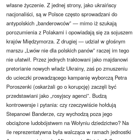
własne życzenie. Z jednej strony, jako ukraińscy
nacjonaliści, są w Polsce często sprowadzani do
antypolskich „banderowców” — mimo iż szukają
porozumienia z Polakami i opowiadają się za sojuszem
krajów Międzymorza. Z drugiej — udział w głośnym
marszu „Lwów nie dla polskich panów” raczej im tego
nie ułatwił. Przez jednych traktowani jako majdanowi
pretorianie nowych władz Ukrainy, zaś po zmuszeniu
do ucieczki prowadzącego kampanię wyborczą Petra
Poroszenki (oskarżali go o korupcję) zaczęli być
przedstawiani jako „rosyjscy agenci”. Budzą
kontrowersje i pytania: czy rzeczywiście hołdują
Stepanowi Banderze, czy wychodzą poza jego
obciążone ludobójstwem na Wołyniu dziedzictwo? Na
ile reprezentatywna była walcząca w ramach jednostki