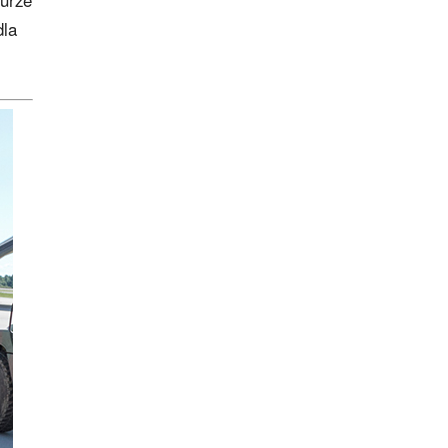
durze
dla