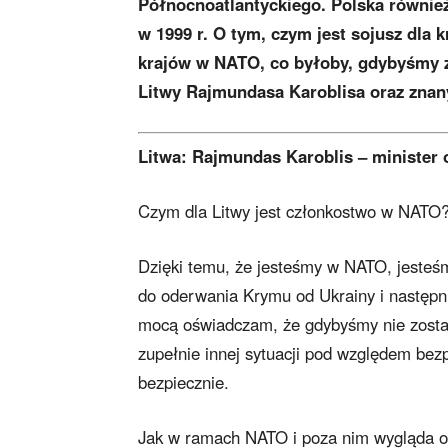
Północnoatlantyckiego. Polska również
w 1999 r. O tym, czym jest sojusz dla k
krajów w NATO, co byłoby, gdybyśmy zn
Litwy Rajmundasa Karoblisa oraz znany
Litwa: Rajmundas Karoblis – minister 
Czym dla Litwy jest członkostwo w NATO
Dzięki temu, że jesteśmy w NATO, jesteśm
do oderwania Krymu od Ukrainy i następni
mocą oświadczam, że gdybyśmy nie zostal
zupełnie innej sytuacji pod względem be
bezpiecznie.
Jak w ramach NATO i poza nim wygląda o