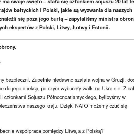
 ma swoje święto – stała się członkiem sojuszu 20 lat t
rajów bałtyckich i Polski, jakie są wyzwania dla naszych
aleźli się poza jego burtą – zapytaliśmy ministra obron
ch ekspertów z Polski, Litwy, Łotwy i Estonii.
obrony.
?
y bezpieczni. Zupełnie niedawno szalała wojna w Gruzji, do
e do jego aneksji, po czym wybuchły walki na Ukrainie. Z ca
i członkami Sojuszu Północnoatlantyckiego, bylibyśmy w
zpieczeństwa naszego kraju. Dzięki NATO możemy czuć się
becnie współpraca pomiędzy Litwą a z Polską?