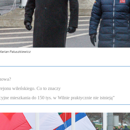
 Marian Paluszkiewicz
enowa?
rejonu wileńskiego. Co to znaczy
ne mieszkania do 150 tys. w Wilnie praktycznie nie istnieją”