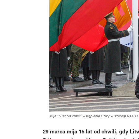
Mija 15 lat od chwili wstąpienia Litwy w szeregi NATO 
29 marca mija 15 lat od chwili, gdy Lit