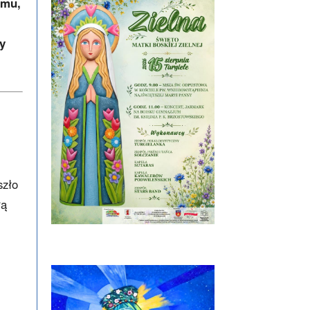
emu,
y
szło
łą