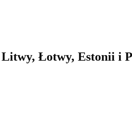
kolnictwo
Samorządy
Kultura
Historia
Komentarze
 Litwy, Łotwy, Estonii i