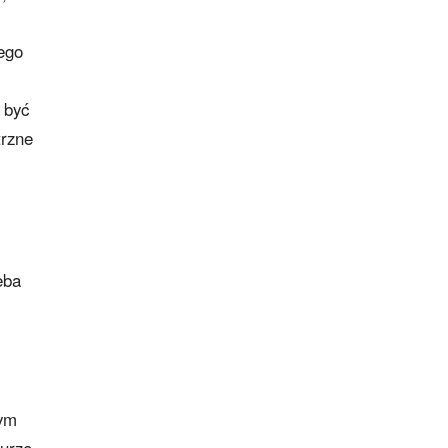
iego
 być
trzne
eba
rym