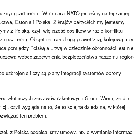
egicznym partnerem. W ramach NATO jesteśmy na tej samej
Łotwa, Estonia i Polska. Z krajów bałtyckich my jesteśmy
ymy z Polską, czyli większość posiłków w razie konfliktu
ez nasz teren. Obojętnie, czy drogą powietrzną, kolejową, czy
ca pomiędzy Polską a Litwą w dziedzinie obronności jest nie
kluczowa wobec zapewnienia bezpieczeństwa naszemu region
e uzbrojenie i czy są plany integracji systemów obrony
zeciwlotniczych zestawów rakietowych Grom. Wiem, że dla
cji, czyli wygląda na to, że to kolejna dziedzina, w której
związać ten problem.
czej, z Polską podpisaliśmy umowy, np. o wymianie informacji