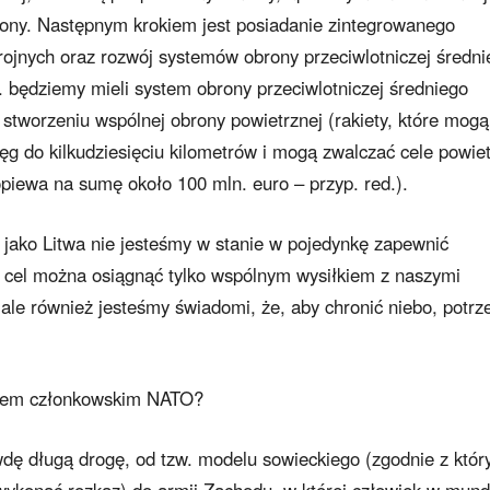
ony. Następnym krokiem jest posiadanie zintegrowanego
rojnych oraz rozwój systemów obrony przeciwlotniczej średn
. będziemy mieli system obrony przeciwlotniczej średniego
tworzeniu wspólnej obrony powietrznej (rakiety, które mogą
ęg do kilkudziesięciu kilometrów i mogą zwalczać cele powie
opiewa na sumę około 100 mln. euro – przyp. red.).
jako Litwa nie jesteśmy w stanie w pojedynkę zapewnić
en cel można osiągnąć tylko wspólnym wysiłkiem z naszymi
 ale również jesteśmy świadomi, że, aby chronić niebo, potrz
ajem członkowskim NATO?
wdę długą drogę, od tzw. modelu sowieckiego (zgodnie z któ