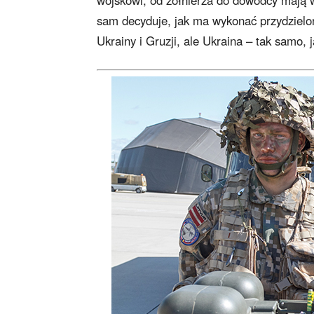
wojskowi, od żołnierza do dowódcy mają 
sam decyduje, jak ma wykonać przydzielo
Ukrainy i Gruzji, ale Ukraina – tak samo, 