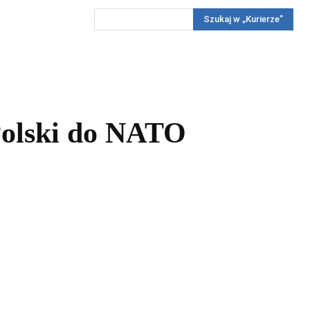
Szukaj w „Kurierze”
Wywiady
Reportaż
Konkursy
Więcej
REKLAMA
PRENUMERATA
KONKURSY
KONTAKTY
 Polski do NATO