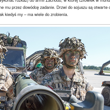
wykonać rozkaz) do armii Zachodu, w której człowiek w mun
ne mu przez dowódcę zadanie. Drzwi do sojuszu są otwarte 
jak kiedyś my – ma wiele do zrobienia.