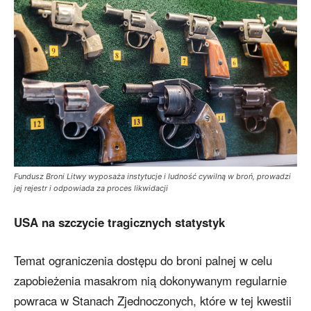
Fundusz Broni Litwy wyposaża instytucje i ludność cywilną w broń, prowadzi
jej rejestr i odpowiada za proces likwidacji
USA na szczycie tragicznych statystyk
Temat ograniczenia dostępu do broni palnej w celu
zapobieżenia masakrom nią dokonywanym regularnie
powraca w Stanach Zjednoczonych, które w tej kwestii