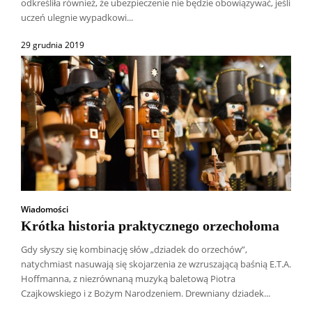
odkreśliła również, że ubezpieczenie nie będzie obowiązywać, jeśli
uczeń ulegnie wypadkowi...
29 grudnia 2019
Wiadomości
Krótka historia praktycznego orzechołoma
Gdy słyszy się kombinację słów „dziadek do orzechów”,
natychmiast nasuwają się skojarzenia ze wzruszającą baśnią E.T.A.
Hoffmanna, z niezrównaną muzyką baletową Piotra
Czajkowskiego i z Bożym Narodzeniem. Drewniany dziadek...