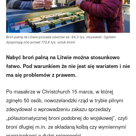
Broń palną na Litwie posiada obecnie ok. 94,3 tys. obywateli. Ogółem
dysponują ono ponad 173,6 tys. sztuk broni
Nabyć broń palną na Litwie można stosunkowo
łatwo. Pod warunkiem że nie jest się wariatem i nie
ma się problemów z prawem.
Po masakrze w Christchurch 15 marca, w której
zginęło 50 osób, nowozelandzki rząd w trybie pilnym
zdecydował o wprowadzeniu zakazu sprzedaży
„półautomatycznej broni podobnej do wojskowej”, czyli
broni długiej m.in. ze składaną kolbą czy wymiennymi
magazynkami o dużej pojemności.