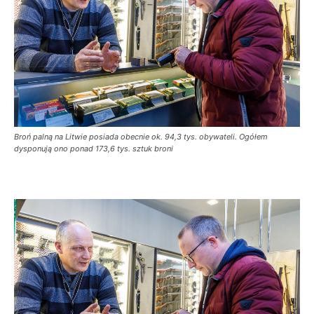
Broń palną na Litwie posiada obecnie ok. 94,3 tys. obywateli. Ogółem
dysponują ono ponad 173,6 tys. sztuk broni