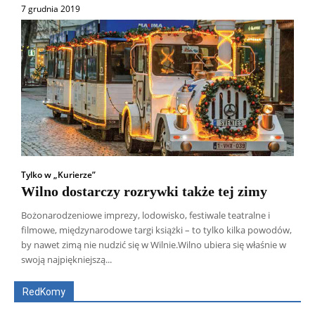
7 grudnia 2019
Tylko w „Kurierze”
Wilno dostarczy rozrywki także tej zimy
Bożonarodzeniowe imprezy, lodowisko, festiwale teatralne i
filmowe, międzynarodowe targi książki – to tylko kilka powodów,
Wszyscy
Aleksander Borowik
Antoni Radczenko
by nawet zimą nie nudzić się w Wilnie.Wilno ubiera się właśnie w
Artur Płokszto
Grzegorz Górny
swoją najpiękniejszą...
ks. Jarosław Wąsowicz SDB
Piotr Hlebowicz
Rajmund Klonowski
Robert Mickiewicz
Tomasz Snarski
RedKomy
Więcej