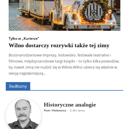
Tylko w „Kurierze”
Wilno dostarczy rozrywki także tej zimy
Bożonarodzeniowe imprezy, lodowisko, festiwale teatralne i
filmowe, międzynarodowe targi książki – to tylko kilka powodów,
Wszyscy
Aleksander Borowik
Antoni Radczenko
by nawet zimą nie nudzić się w Wilnie.Wilno ubiera się właśnie w
Artur Płokszto
Grzegorz Górny
swoją najpiękniejszą...
ks. Jarosław Wąsowicz SDB
Piotr Hlebowicz
Rajmund Klonowski
Robert Mickiewicz
Tomasz Snarski
RedKomy
Więcej
Historyczne analogie
Piotr Hlebowicz
-
2 dni temu