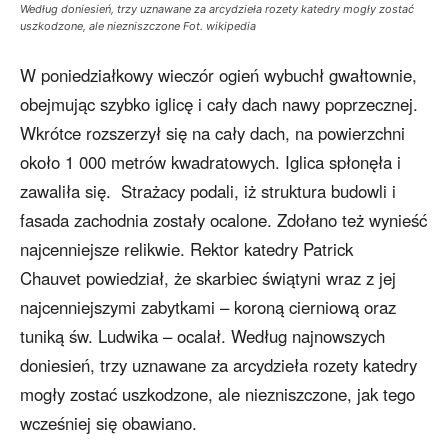
Według doniesień, trzy uznawane za arcydzieła rozety katedry mogły zostać
uszkodzone, ale niezniszczone Fot. wikipedia
W poniedziałkowy wieczór ogień wybuchł gwałtownie,
obejmując szybko iglicę i cały dach nawy poprzecznej.
Wkrótce rozszerzył się na cały dach, na powierzchni
około 1 000 metrów kwadratowych. Iglica spłonęła i
zawaliła się. Strażacy podali, iż struktura budowli i
fasada zachodnia zostały ocalone. Zdołano też wynieść
najcenniejsze relikwie. Rektor katedry Patrick
Chauvet powiedział, że skarbiec świątyni wraz z jej
najcenniejszymi zabytkami – koroną cierniową oraz
tuniką św. Ludwika – ocalał. Według najnowszych
doniesień, trzy uznawane za arcydzieła rozety katedry
mogły zostać uszkodzone, ale niezniszczone, jak tego
wcześniej się obawiano.