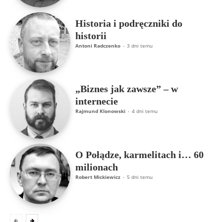
Historia i podręczniki do
historii
Antoni Radczenko
-
3 dni temu
„Biznes jak zawsze” – w
internecie
Rajmund Klonowski
-
4 dni temu
O Połądze, karmelitach i… 60
milionach
Robert Mickiewicz
-
5 dni temu