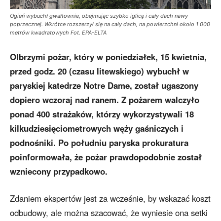
Ogień wybuchł gwałtownie, obejmując szybko iglicę i cały dach nawy
poprzecznej. Wkrótce rozszerzył się na cały dach, na powierzchni około 1 000
metrów kwadratowych Fot. EPA-ELTA
Olbrzymi pożar, który w poniedziałek, 15 kwietnia,
przed godz. 20 (czasu litewskiego) wybuchł w
paryskiej katedrze Notre Dame, został ugaszony
dopiero wczoraj nad ranem. Z pożarem walczyło
ponad 400 strażaków, którzy wykorzystywali 18
kilkudziesięciometrowych węży gaśniczych i
podnośniki. Po południu paryska prokuratura
poinformowała, że pożar prawdopodobnie został
wzniecony przypadkowo.
Zdaniem ekspertów jest za wcześnie, by wskazać koszt
odbudowy, ale można szacować, że wyniesie ona setki