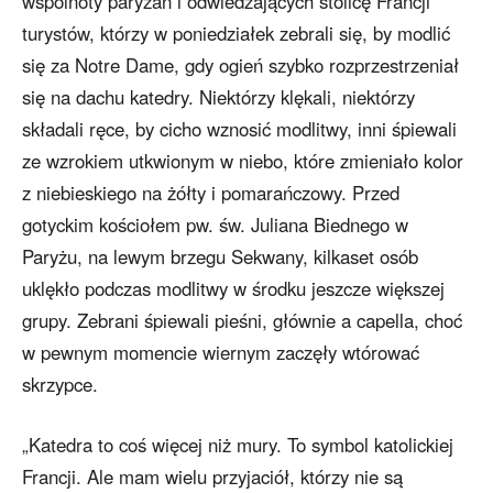
wspólnoty paryżan i odwiedzających stolicę Francji
turystów, którzy w poniedziałek zebrali się, by modlić
się za Notre Dame, gdy ogień szybko rozprzestrzeniał
się na dachu katedry. Niektórzy klękali, niektórzy
składali ręce, by cicho wznosić modlitwy, inni śpiewali
ze wzrokiem utkwionym w niebo, które zmieniało kolor
z niebieskiego na żółty i pomarańczowy. Przed
gotyckim kościołem pw. św. Juliana Biednego w
Paryżu, na lewym brzegu Sekwany, kilkaset osób
uklękło podczas modlitwy w środku jeszcze większej
grupy. Zebrani śpiewali pieśni, głównie a capella, choć
w pewnym momencie wiernym zaczęły wtórować
skrzypce.
„Katedra to coś więcej niż mury. To symbol katolickiej
Francji. Ale mam wielu przyjaciół, którzy nie są