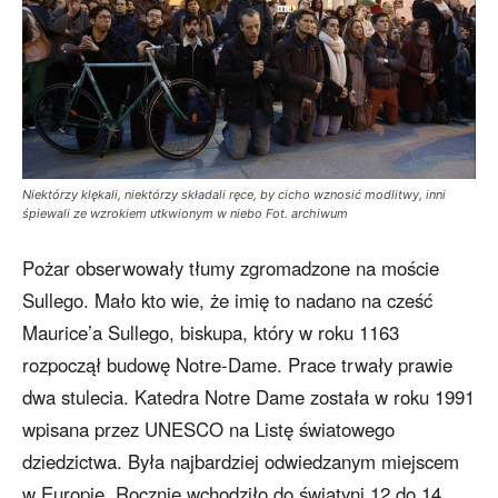
Niektórzy klękali, niektórzy składali ręce, by cicho wznosić modlitwy, inni
śpiewali ze wzrokiem utkwionym w niebo Fot. archiwum
Pożar obserwowały tłumy zgromadzone na moście
Sullego. Mało kto wie, że imię to nadano na cześć
Maurice’a Sullego, biskupa, który w roku 1163
rozpoczął budowę Notre-Dame. Prace trwały prawie
dwa stulecia. Katedra Notre Dame została w roku 1991
wpisana przez UNESCO na Listę światowego
dziedzictwa. Była najbardziej odwiedzanym miejscem
w Europie. Rocznie wchodziło do świątyni 12 do 14