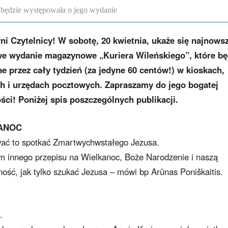
a będzie występowała o jego wydanie
i Czytelnicy! W sobotę, 20 kwietnia, ukaże się najnows
e wydanie magazynowe „Kuriera Wileńskiego”, które bę
e przez cały tydzień (za jedyne 60 centów!) w kioskach,
h i urzędach pocztowych. Zapraszamy do jego bogatej
ści! Poniżej spis poszczególnych publikacji.
ANOC
ać to spotkać Zmartwychwstałego Jezusa.
m innego przepisu na Wielkanoc, Boże Narodzenie i naszą
ność, jak tylko szukać Jezusa – mówi bp Arūnas Poniškaitis.
.