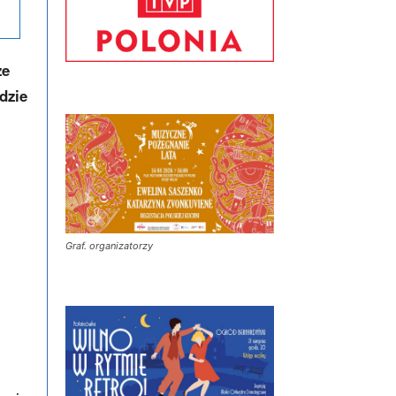
ze
dzie
Graf. organizatorzy