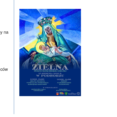
sy na
iców