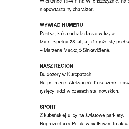
Wielkanoc 1944 r. na Wileńszczyźnie, na
niepowtarzalny charakter.
WYWIAD NUMERU
Poetka, która odnalazła się w fizyce.
Ma niespełna 28 lat, a już może się poch
– Marzena Mackojć-Sinkevičienė.
NASZ REGION
Buldożery w Kuropatach.
Na polecenie Aleksandra Łukaszenki znisz
tysięcy ludzi w czasach stalinowskich.
SPORT
Z kubańskiej ulicy na światowe parkiety.
Reprezentacja Polski w siatkówce to aktua