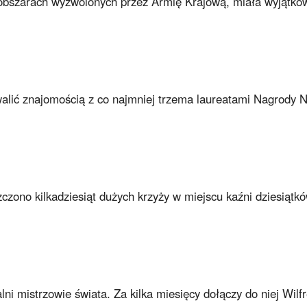
 obszarach wyzwolonych przez Armię Krajową, miała wyjątkow
walić znajomością z co najmniej trzema laureatami Nagrody 
czono kilkadziesiąt dużych krzyży w miejscu kaźni dziesiątk
lni mistrzowie świata. Za kilka miesięcy dołączy do niej Wilf