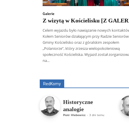
Galerie
Z wizytą w Kościelisku [Z GALER
Celem wyjazdu było nawiązanie nowych kontaktó
Kołem Seniorów działającym przy Radzie Seniorów
Gminy Kościelisko oraz z góralskim zespołem
„Polaniorze”, który zrzesza wielopokoleniową
społeczność Kościeliska. Wyjazd został zorganizo
na...
Wszyscy
Aleksander Borowik
Antoni
RedKomy
Historyczne
analogie
Piotr Hlebowicz
-
3 dni temu