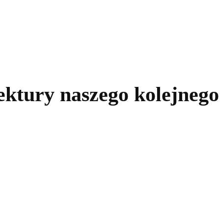
kolnictwo
Samorządy
Kultura
Historia
Komentarze
ektury naszego kolejneg