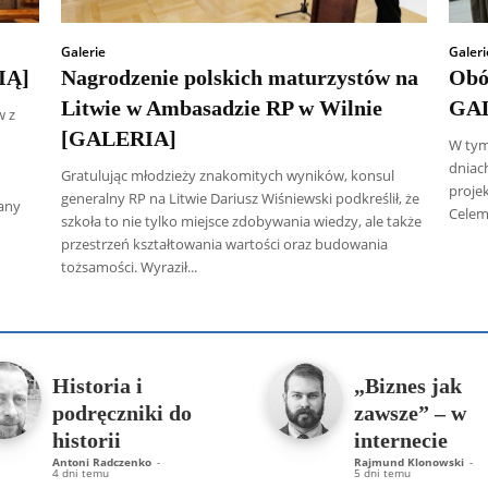
Galerie
Galeri
IĄ]
Nagrodzenie polskich maturzystów na
Obó
Litwie w Ambasadzie RP w Wilnie
GA
w z
[GALERIA]
W tym
dniac
Gratulując młodzieży znakomitych wyników, konsul
projek
generalny RP na Litwie Dariusz Wiśniewski podkreślił, że
wany
Celem
szkoła to nie tylko miejsce zdobywania wiedzy, ale także
przestrzeń kształtowania wartości oraz budowania
tożsamości. Wyraził...
 Radczenko
Artur Płokszto
Grzegorz Górny
ks. Jarosław Wąsow
Historia i
„Biznes jak
podręczniki do
zawsze” – w
historii
internecie
Antoni Radczenko
-
Rajmund Klonowski
-
4 dni temu
5 dni temu