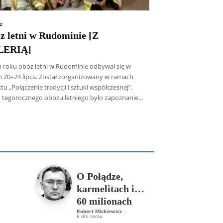
e
z letni w Rudominie [Z
LERIĄ]
 roku obóz letni w Rudominie odbywał się w
h 20–24 lipca. Został zorganizowany w ramach
tu „Połączenie tradycji i sztuki współczesnej”.
 tegorocznego obozu letniego było zapoznanie...
icz SDB
Piotr Hlebowicz
Rajmund Klonowski
Robert Mickiewicz
Tomasz Snarski
Więcej
O Połądze,
karmelitach i…
60 milionach
Robert Mickiewicz
-
6 dni temu