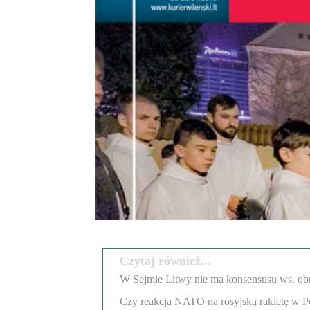
Czytaj również...
W Sejmie Litwy nie ma konsensusu ws. obr
Czy reakcja NATO na rosyjską rakietę w Po