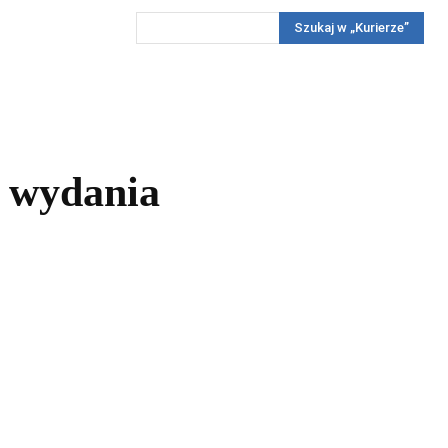
Szukaj w „Kurierze”
Wywiady
Reportaż
Konkursy
Więcej
REKLAMA
PRENUMERATA
KONKURSY
KONTAKTY
o wydania