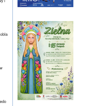
y i
Nobla
ów
redo