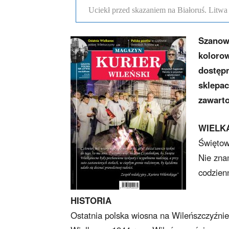
Uciekł przed skazaniem na Białoruś. Litw
Szanown
kolorow
dostępn
sklepac
zawarto
WIELK
Świętow
Nie zna
codzien
HISTORIA
Ostatnia polska wiosna na Wileńszczyźnie