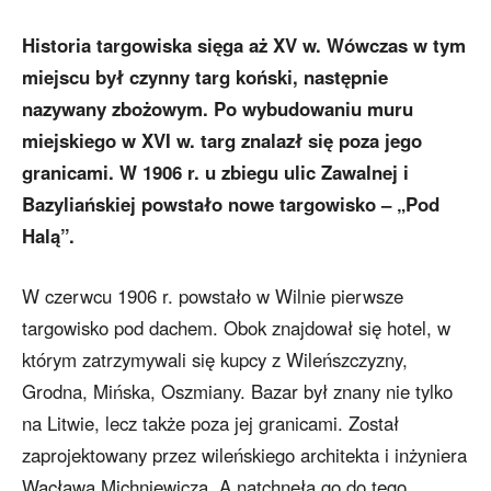
Historia targowiska sięga aż XV w. Wówczas w tym
miejscu był czynny targ koński, następnie
nazywany zbożowym. Po wybudowaniu muru
miejskiego w XVI w. targ znalazł się poza jego
granicami. W 1906 r. u zbiegu ulic Zawalnej i
Bazyliańskiej powstało nowe targowisko – „Pod
Halą”.
W czerwcu 1906 r. powstało w Wilnie pierwsze
targowisko pod dachem. Obok znajdował się hotel, w
którym zatrzymywali się kupcy z Wileńszczyzny,
Grodna, Mińska, Oszmiany. Bazar był znany nie tylko
na Litwie, lecz także poza jej granicami. Został
zaprojektowany przez wileńskiego architekta i inżyniera
Wacława Michniewicza. A natchnęła go do tego