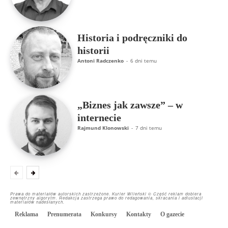
Historia i podręczniki do
historii
Antoni Radczenko
-
6 dni temu
„Biznes jak zawsze” – w
internecie
Rajmund Klonowski
-
7 dni temu
Prawa do materiałów autorskich zastrzeżone. Kurier Wileński © Część reklam dobiera
zewnętrzny algorytm. Redakcja zastrzega prawo do redagowania, skracania i adiustacji
materiałów nadesłanych.
Reklama
Prenumerata
Konkursy
Kontakty
O gazecie