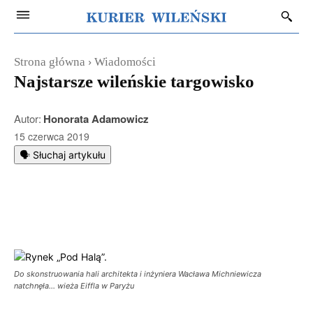
Strona główna
Wiadomości
Najstarsze wileńskie targowisko
Autor:
Honorata Adamowicz
15 czerwca 2019
🗣️ Słuchaj artykułu
Do skonstruowania hali architekta i inżyniera Wacława Michniewicza
natchnęła… wieża Eiffla w Paryżu