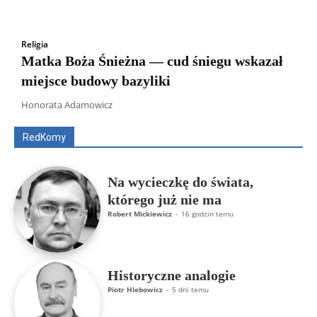
Religia
Matka Boża Śnieżna — cud śniegu wskazał
miejsce budowy bazyliki
Wszyscy
Aleksander Borowik
Antoni Radczenko
Artur Płokszto
Grzegorz Górny
Honorata Adamowicz
ks. Jarosław Wąsowicz SDB
Piotr Hlebowicz
Rajmund Klonowski
Robert Mickiewicz
Tomasz Snarski
RedKomy
Więcej
Na wycieczkę do świata,
którego już nie ma
Robert Mickiewicz
-
16 godzin temu
Historyczne analogie
Piotr Hlebowicz
-
5 dni temu