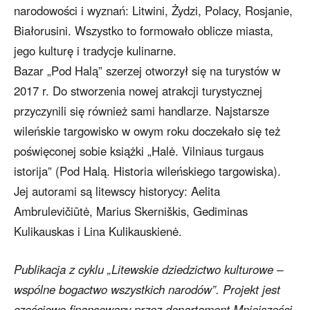
narodowości i wyznań: Litwini, Żydzi, Polacy, Rosjanie,
Białorusini. Wszystko to formowało oblicze miasta,
jego kulturę i tradycje kulinarne.
Bazar „Pod Halą” szerzej otworzył się na turystów w
2017 r. Do stworzenia nowej atrakcji turystycznej
przyczynili się również sami handlarze. Najstarsze
wileńskie targowisko w owym roku doczekało się też
poświęconej sobie książki „Halė. Vilniaus turgaus
istorija” (Pod Halą. Historia wileńskiego targowiska).
Jej autorami są litewscy historycy: Aelita
Ambrulevičiūtė, Marius Skerniškis, Gediminas
Kulikauskas i Lina Kulikauskienė.
Publikacja z cyklu „Litewskie dziedzictwo kulturowe –
wspólne bogactwo wszystkich narodów”. Projekt jest
częściowo finansowany przez departament Mniejszości