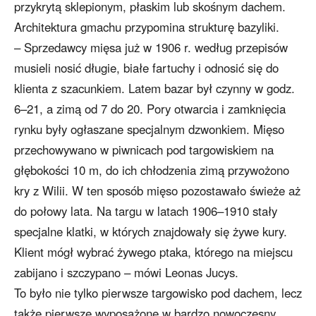
przykrytą sklepionym, płaskim lub skośnym dachem.
Architektura gmachu przypomina strukturę bazyliki.
– Sprzedawcy mięsa już w 1906 r. według przepisów
musieli nosić długie, białe fartuchy i odnosić się do
klienta z szacunkiem. Latem bazar był czynny w godz.
6–21, a zimą od 7 do 20. Pory otwarcia i zamknięcia
rynku były ogłaszane specjalnym dzwonkiem. Mięso
przechowywano w piwnicach pod targowiskiem na
głębokości 10 m, do ich chłodzenia zimą przywożono
kry z Wilii. W ten sposób mięso pozostawało świeże aż
do połowy lata. Na targu w latach 1906–1910 stały
specjalne klatki, w których znajdowały się żywe kury.
Klient mógł wybrać żywego ptaka, którego na miejscu
zabijano i szczypano – mówi Leonas Jucys.
To było nie tylko pierwsze targowisko pod dachem, lecz
także pierwsze wyposażone w bardzo nowoczesny