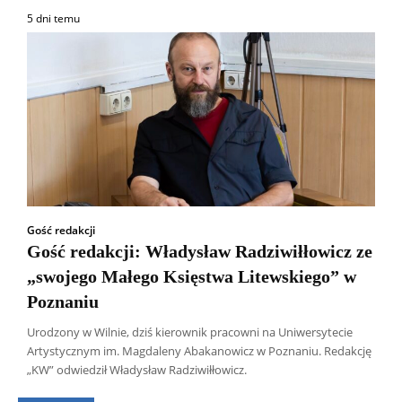
5 dni temu
Gość redakcji
Gość redakcji: Władysław Radziwiłłowicz ze
„swojego Małego Księstwa Litewskiego” w
Poznaniu
Urodzony w Wilnie, dziś kierownik pracowni na Uniwersytecie
Wszyscy
Aleksander Borowik
Antoni Radczenko
Artystycznym im. Magdaleny Abakanowicz w Poznaniu. Redakcję
Artur Płokszto
Grzegorz Górny
„KW” odwiedził Władysław Radziwiłłowicz.
ks. Jarosław Wąsowicz SDB
Piotr Hlebowicz
Rajmund Klonowski
Robert Mickiewicz
Tomasz Snarski