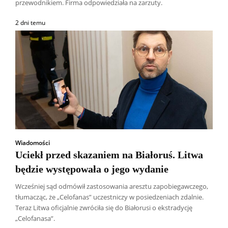
przewodnikiem. Firma odpowiedziała na zarzuty.
2 dni temu
Wiadomości
Uciekł przed skazaniem na Białoruś. Litwa
będzie występowała o jego wydanie
Wcześniej sąd odmówił zastosowania aresztu zapobiegawczego,
tłumacząc, że „Celofanas” uczestniczy w posiedzeniach zdalnie.
Teraz Litwa oficjalnie zwróciła się do Białorusi o ekstradycję
„Celofanasa”.