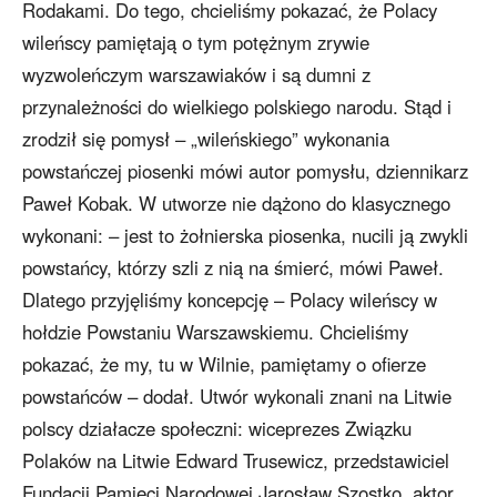
Rodakami. Do tego, chcieliśmy pokazać, że Polacy
wileńscy pamiętają o tym potężnym zrywie
wyzwoleńczym warszawiaków i są dumni z
przynależności do wielkiego polskiego narodu. Stąd i
zrodził się pomysł – „wileńskiego” wykonania
powstańczej piosenki mówi autor pomysłu, dziennikarz
Paweł Kobak. W utworze nie dążono do klasycznego
wykonani: – jest to żołnierska piosenka, nucili ją zwykli
powstańcy, którzy szli z nią na śmierć, mówi Paweł.
Dlatego przyjęliśmy koncepcję – Polacy wileńscy w
hołdzie Powstaniu Warszawskiemu. Chcieliśmy
pokazać, że my, tu w Wilnie, pamiętamy o ofierze
powstańców – dodał. Utwór wykonali znani na Litwie
polscy działacze społeczni: wiceprezes Związku
Polaków na Litwie Edward Trusewicz, przedstawiciel
Fundacji Pamięci Narodowej Jarosław Szostko, aktor