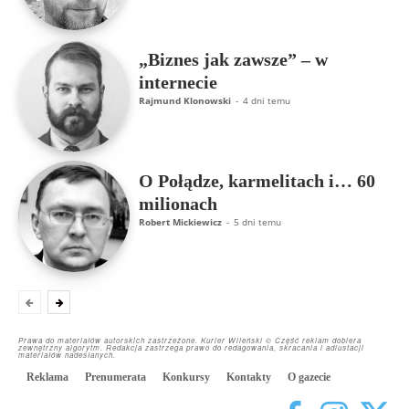
„Biznes jak zawsze” – w
internecie
Rajmund Klonowski
-
4 dni temu
O Połądze, karmelitach i… 60
milionach
Robert Mickiewicz
-
5 dni temu
Prawa do materiałów autorskich zastrzeżone. Kurier Wileński © Część reklam dobiera
zewnętrzny algorytm. Redakcja zastrzega prawo do redagowania, skracania i adiustacji
materiałów nadesłanych.
Reklama
Prenumerata
Konkursy
Kontakty
O gazecie