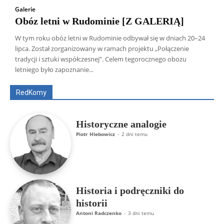
Galerie
Obóz letni w Rudominie [Z GALERIĄ]
W tym roku obóz letni w Rudominie odbywał się w dniach 20–24
lipca. Został zorganizowany w ramach projektu „Połączenie
Wszyscy
Aleksander Borowik
Antoni Radczenko
tradycji i sztuki współczesnej”. Celem tegorocznego obozu
Artur Płokszto
Grzegorz Górny
letniego było zapoznanie...
ks. Jarosław Wąsowicz SDB
Piotr Hlebowicz
Rajmund Klonowski
Robert Mickiewicz
Tomasz Snarski
RedKomy
Więcej
Historyczne analogie
Piotr Hlebowicz
-
2 dni temu
Historia i podręczniki do
historii
Antoni Radczenko
-
3 dni temu