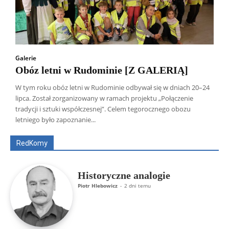
Galerie
Obóz letni w Rudominie [Z GALERIĄ]
W tym roku obóz letni w Rudominie odbywał się w dniach 20–24
lipca. Został zorganizowany w ramach projektu „Połączenie
Wszyscy
Aleksander Borowik
Antoni Radczenko
tradycji i sztuki współczesnej”. Celem tegorocznego obozu
Artur Płokszto
Grzegorz Górny
letniego było zapoznanie...
ks. Jarosław Wąsowicz SDB
Piotr Hlebowicz
Rajmund Klonowski
Robert Mickiewicz
Tomasz Snarski
RedKomy
Więcej
Historyczne analogie
Piotr Hlebowicz
-
2 dni temu