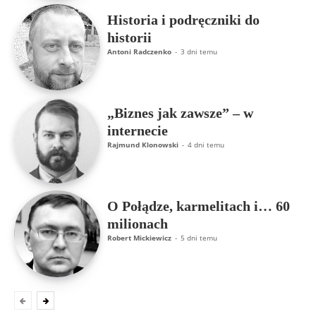
Historia i podręczniki do
historii
Antoni Radczenko
-
3 dni temu
„Biznes jak zawsze” – w
internecie
Rajmund Klonowski
-
4 dni temu
O Połądze, karmelitach i… 60
milionach
Robert Mickiewicz
-
5 dni temu