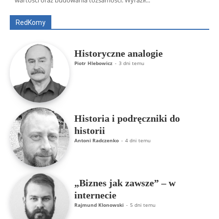
wartości oraz budowania tożsamości. Wyraził...
ks. Jarosław Wąsowicz SDB
Piotr Hlebowicz
Rajmund Klonowski
Robert Mickiewicz
Tomasz Snarski
RedKomy
Więcej
Historyczne analogie
Piotr Hlebowicz
-
3 dni temu
Historia i podręczniki do
historii
Antoni Radczenko
-
4 dni temu
„Biznes jak zawsze” – w
internecie
Rajmund Klonowski
-
5 dni temu