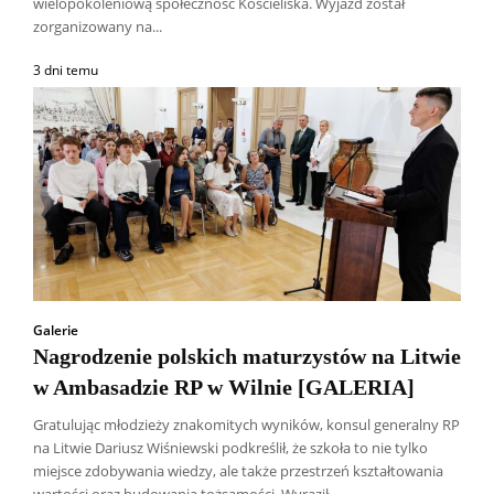
wielopokoleniową społeczność Kościeliska. Wyjazd został
zorganizowany na...
3 dni temu
Galerie
Nagrodzenie polskich maturzystów na Litwie
w Ambasadzie RP w Wilnie [GALERIA]
Gratulując młodzieży znakomitych wyników, konsul generalny RP
na Litwie Dariusz Wiśniewski podkreślił, że szkoła to nie tylko
Wszyscy
Aleksander Borowik
Antoni Radczenko
miejsce zdobywania wiedzy, ale także przestrzeń kształtowania
Artur Płokszto
Grzegorz Górny