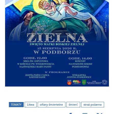
TEMATY
Litwa
ofiary śmiertelne
śmierć
straż pożarna