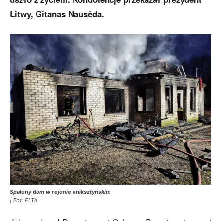
Litwy, Gitanas Nausėda.
Spalony dom w rejonie oniksztyńskim
| Fot. ELTA