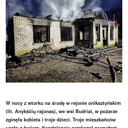
W nocy z wtorku na środę w rejonie oniksztyńskim
(lit. Anykščių rajonas), we wsi Budriai, w pożarze
zginęła kobieta i troje dzieci. Troje mieszkańców
uszło z życiem. Kondolencje przekazał prezydent