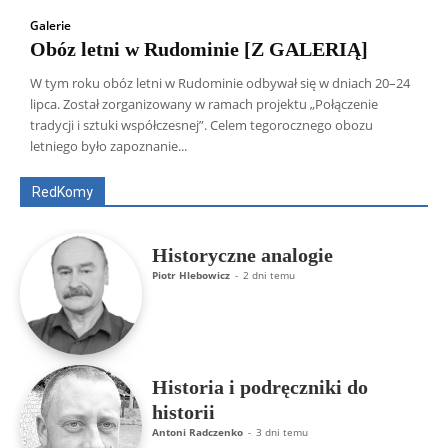
Galerie
Obóz letni w Rudominie [Z GALERIĄ]
W tym roku obóz letni w Rudominie odbywał się w dniach 20–24
lipca. Został zorganizowany w ramach projektu „Połączenie
Wszyscy
Aleksander Borowik
Antoni Radczenko
tradycji i sztuki współczesnej”. Celem tegorocznego obozu
Artur Płokszto
Grzegorz Górny
letniego było zapoznanie...
ks. Jarosław Wąsowicz SDB
Piotr Hlebowicz
Rajmund Klonowski
Robert Mickiewicz
Tomasz Snarski
RedKomy
Więcej
Historyczne analogie
Piotr Hlebowicz
-
2 dni temu
Historia i podręczniki do
historii
Antoni Radczenko
-
3 dni temu