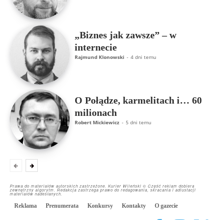
„Biznes jak zawsze” – w
internecie
Rajmund Klonowski
-
4 dni temu
O Połądze, karmelitach i… 60
milionach
Robert Mickiewicz
-
5 dni temu
Prawa do materiałów autorskich zastrzeżone. Kurier Wileński © Część reklam dobiera
zewnętrzny algorytm. Redakcja zastrzega prawo do redagowania, skracania i adiustacji
materiałów nadesłanych.
Reklama
Prenumerata
Konkursy
Kontakty
O gazecie