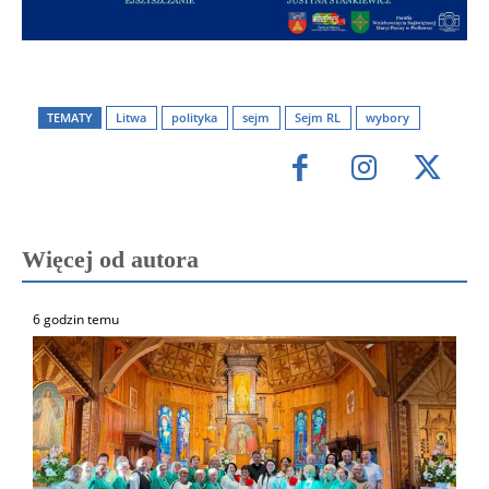
TEMATY
Litwa
polityka
sejm
Sejm RL
wybory
Więcej od autora
6 godzin temu