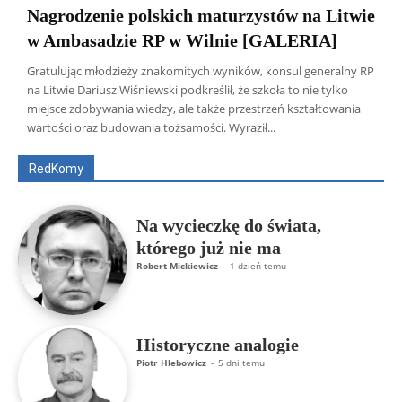
Nagrodzenie polskich maturzystów na Litwie
w Ambasadzie RP w Wilnie [GALERIA]
Gratulując młodzieży znakomitych wyników, konsul generalny RP
na Litwie Dariusz Wiśniewski podkreślił, że szkoła to nie tylko
Wszyscy
Aleksander Borowik
Antoni Radczenko
miejsce zdobywania wiedzy, ale także przestrzeń kształtowania
Artur Płokszto
Grzegorz Górny
wartości oraz budowania tożsamości. Wyraził...
ks. Jarosław Wąsowicz SDB
Piotr Hlebowicz
Rajmund Klonowski
Robert Mickiewicz
Tomasz Snarski
RedKomy
Więcej
Na wycieczkę do świata,
którego już nie ma
Robert Mickiewicz
-
1 dzień temu
Historyczne analogie
Piotr Hlebowicz
-
5 dni temu