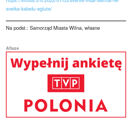
https://vilnius.lt/lt/2022/01/03/svente-visai-seimai-lik-
sveika-kaledu-eglute/
Na podst.: Samorząd Miasta Wilna, własne
Afisze