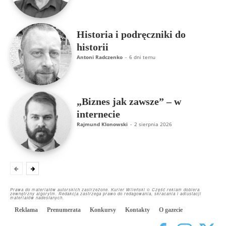
Historia i podręczniki do
historii
Antoni Radczenko
-
6 dni temu
„Biznes jak zawsze” – w
internecie
Rajmund Klonowski
-
2 sierpnia 2026
Prawa do materiałów autorskich zastrzeżone. Kurier Wileński © Część reklam dobiera
zewnętrzny algorytm. Redakcja zastrzega prawo do redagowania, skracania i adiustacji
materiałów nadesłanych.
Reklama
Prenumerata
Konkursy
Kontakty
O gazecie