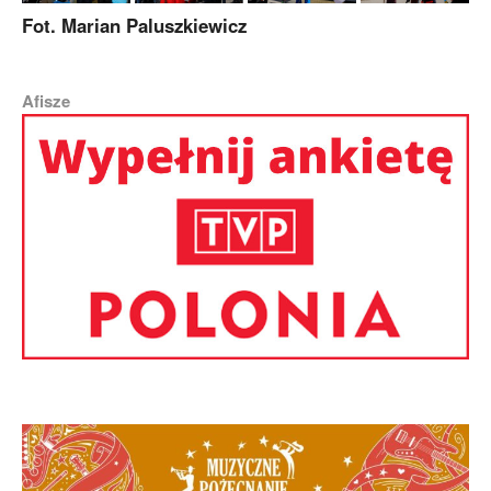
Fot. Marian Paluszkiewicz
Afisze