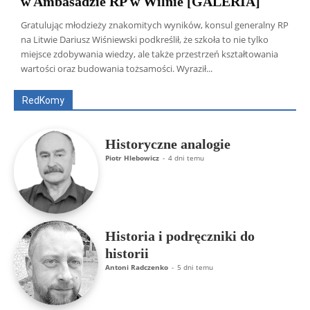
w Ambasadzie RP w Wilnie [GALERIA]
Gratulując młodzieży znakomitych wyników, konsul generalny RP
na Litwie Dariusz Wiśniewski podkreślił, że szkoła to nie tylko
Wszyscy
Aleksander Borowik
Antoni Radczenko
miejsce zdobywania wiedzy, ale także przestrzeń kształtowania
Artur Płokszto
Grzegorz Górny
wartości oraz budowania tożsamości. Wyraził...
ks. Jarosław Wąsowicz SDB
Piotr Hlebowicz
Rajmund Klonowski
Robert Mickiewicz
Tomasz Snarski
RedKomy
Więcej
Historyczne analogie
Piotr Hlebowicz
-
4 dni temu
Historia i podręczniki do
historii
Antoni Radczenko
-
5 dni temu