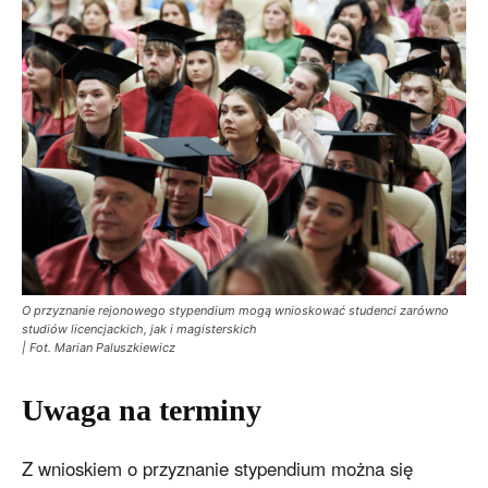
O przyznanie rejonowego stypendium mogą wnioskować studenci zarówno
studiów licencjackich, jak i magisterskich
| Fot. Marian Paluszkiewicz
Uwaga na terminy
Z wnioskiem o przyznanie stypendium można się