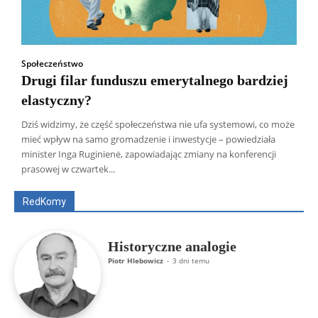
Społeczeństwo
Drugi filar funduszu emerytalnego bardziej
elastyczny?
Dziś widzimy, że część społeczeństwa nie ufa systemowi, co może
mieć wpływ na samo gromadzenie i inwestycje – powiedziała
Wszyscy
Aleksander Borowik
Antoni Radczenko
minister Inga Ruginienė, zapowiadając zmiany na konferencji
Artur Płokszto
Grzegorz Górny
prasowej w czwartek...
ks. Jarosław Wąsowicz SDB
Piotr Hlebowicz
Rajmund Klonowski
Robert Mickiewicz
Tomasz Snarski
RedKomy
Więcej
Historyczne analogie
Piotr Hlebowicz
-
3 dni temu