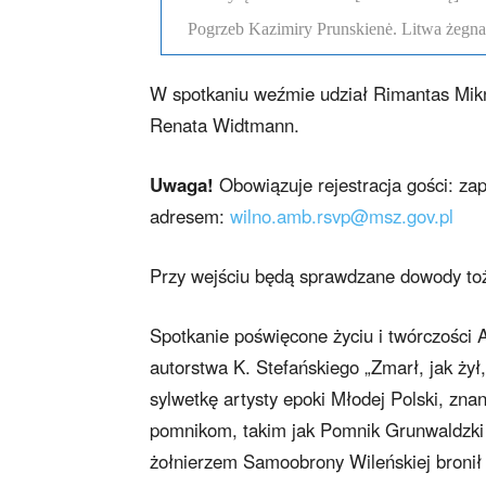
Pogrzeb Kazimiry Prunskienė. Litwa żegn
W spotkaniu weźmie udział Rimantas Mikny
Renata Widtmann.
Uwaga!
Obowiązuje rejestracja gości: za
adresem:
wilno.amb.rsvp@msz.gov.pl
Przy wejściu będą sprawdzane dowody to
Spotkanie poświęcone życiu i twórczości 
autorstwa K. Stefańskiego „Zmarł, jak ży
sylwetkę artysty epoki Młodej Polski, znan
pomnikom, takim jak Pomnik Grunwaldzki 
żołnierzem Samoobrony Wileńskiej bronił