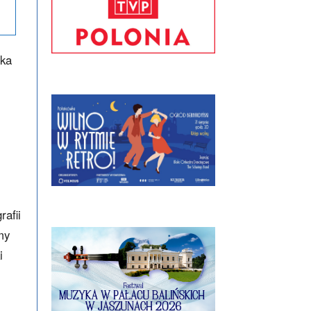
rka
afii
my
i