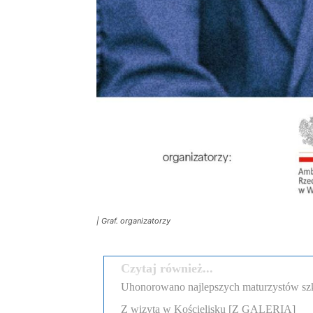
| Graf. organizatorzy
Czytaj również...
Uhonorowano najlepszych maturzystów szk
Z wizytą w Kościelisku [Z GALERIĄ]