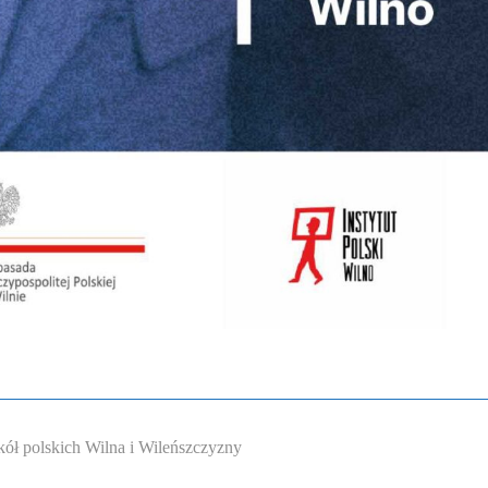
ół polskich Wilna i Wileńszczyzny