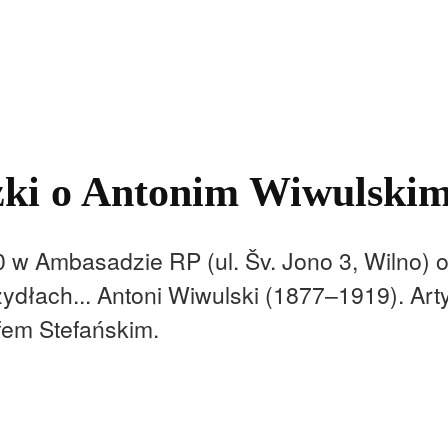
kolnictwo
Samorządy
Kultura
Historia
Komentarze
ążki o Antonim Wiwulski
0 w Ambasadzie RP (ul. Šv. Jono 3, Wilno) 
rzydłach... Antoni Wiwulski (1877–1919). Arty
fem Stefańskim.