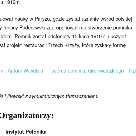
u 1919 r.
nuował naukę w Paryżu, gdzie zyskał uznanie wśród polskiej
gdy Ignacy Paderewski zaproponował mu stworzenie pomnika
em. Pomnik został odsłonięty 15 lipca 1910 r. i uczynił
 projekt restauracji Trzech Krzyży, które zyskały formę
imi: Antoni Wiwulski — twórca pomnika Grunwaldzkiego i Trz
ki i litewski z symultanicznym tłumaczeniem.
Organizatorzy:
Instytut Polonika