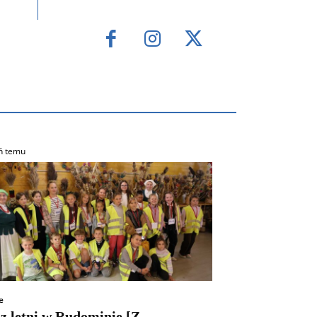
ń temu
e
z letni w Rudominie [Z