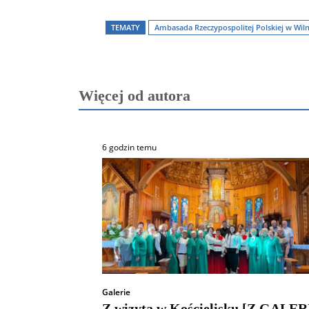
TEMATY
Ambasada Rzeczypospolitej Polskiej w Wiln
Więcej od autora
6 godzin temu
Galerie
Z wizytą w Kościelisku [Z GALER