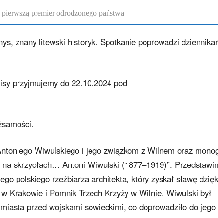
a pierwszą premier odrodzonego państwa
s, znany litewski historyk. Spotkanie poprowadzi dziennika
pisy przyjmujemy do 22.10.2024 pod
żsamości.
Antoniego Wiwulskiego i jego związkom z Wilnem oraz monogr
ł, na skrzydłach… Antoni Wiwulski (1877–1919)”. Przedstawi
ego polskiego rzeźbiarza architekta, który zyskał sławę dzięk
w Krakowie i Pomnik Trzech Krzyży w Wilnie. Wiwulski był
 miasta przed wojskami sowieckimi, co doprowadziło do jego