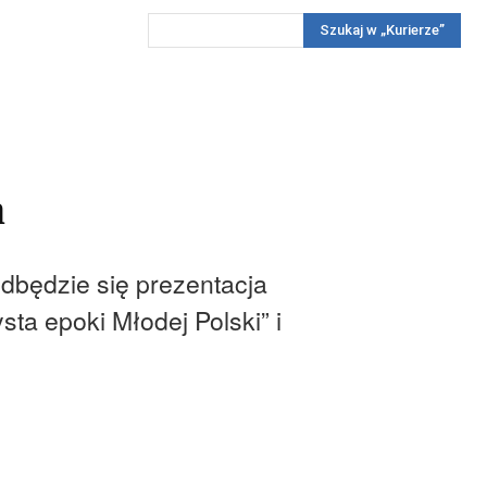
Szukaj w „Kurierze”
Wywiady
Reportaż
Konkursy
Więcej
REKLAMA
PRENUMERATA
KONKURSY
KONTAKTY
m
odbędzie się prezentacja
sta epoki Młodej Polski” i