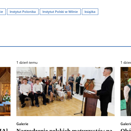
ie
Instytut Polonika
Instytut Polski w Wilnie
książka
1 dzień temu
1 dzie
Galerie
Galeri
IĄ]
Nagrodzenie polskich maturzystów na
Obó