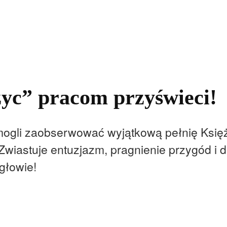
kolnictwo
Samorządy
Kultura
Historia
Komentarze
yc” pracom przyświeci!
mogli zaobserwować wyjątkową pełnię Księ
Zwiastuje entuzjazm, pragnienie przygód i
głowie!