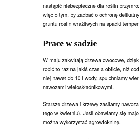
nastąpić niebezpieczne dla roślin przymroz
więc o tym, by zadbać o ochronę delikatn
gruntu roślin wrażliwych na spadki tempe
Prace w sadzie
W maju zakwitają drzewa owocowe, dzięk
robić to raz na jakiś czas a obficie, niż 
niej nawet do 10 l wody, spulchniamy wie
nawozami wieloskładnikowymi.
Starsze drzewa i krzewy zasilamy nawozam
tego w kwietniu). Jeśli obawiamy się ma
można wykorzystać agrowłókninę.