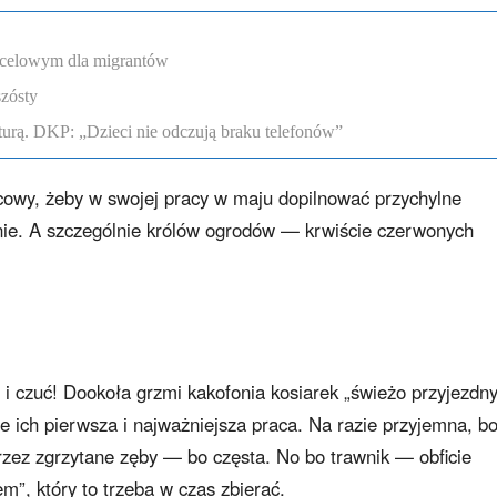
ocelowym dla migrantów
szósty
lturą. DKP: „Dzieci nie odczują braku telefonów”
cowy, żeby w swojej pracy w maju dopilnować przychylne
enie. A szczególnie królów ogrodów — krwiście czerwonych
 czuć! Dookoła grzmi kakofonia kosiarek „świeżo przyjezdn
e ich pierwsza i najważniejsza praca. Na razie przyjemna, b
przez zgrzytane zęby — bo częsta. No bo trawnik — obficie
”, który to trzeba w czas zbierać.