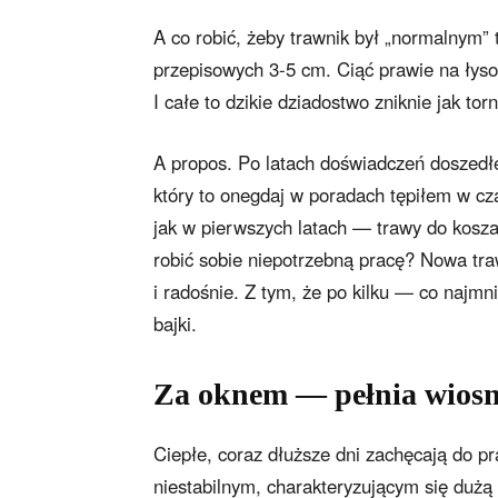
A co robić, żeby trawnik był „normalnym” 
przepisowych 3-5 cm. Ciąć prawie na łyso,
I całe to dzikie dziadostwo zniknie jak to
A propos. Po latach doświadczeń doszedłe
który to onegdaj w poradach tępiłem w cz
jak w pierwszych latach — trawy do kosza.
robić sobie niepotrzebną pracę? Nowa tra
i radośnie. Z tym, że po kilku — co najmni
bajki.
Za oknem — pełnia wios
Ciepłe, coraz dłuższe dni zachęcają do p
niestabilnym, charakteryzującym się duż