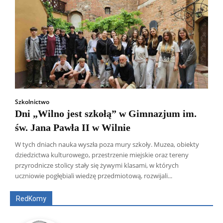
Szkolnictwo
Dni „Wilno jest szkołą” w Gimnazjum im.
św. Jana Pawła II w Wilnie
W tych dniach nauka wyszła poza mury szkoły. Muzea, obiekty
dziedzictwa kulturowego, przestrzenie miejskie oraz tereny
Wszyscy
Aleksander Borowik
Antoni Radczenko
przyrodnicze stolicy stały się żywymi klasami, w których
Artur Płokszto
Grzegorz Górny
uczniowie pogłębiali wiedzę przedmiotową, rozwijali...
ks. Jarosław Wąsowicz SDB
Piotr Hlebowicz
Rajmund Klonowski
Robert Mickiewicz
Tomasz Snarski
RedKomy
Więcej