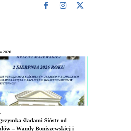
ca 2026
y
lgrzymka śladami Sióstr od
ołów – Wandy Boniszewskiej i