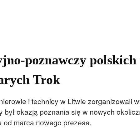
kolnictwo
Samorządy
Kultura
Historia
Komentarze
jno-poznawczy polskich 
arych Trok
ierowie i technicy w Litwie zorganizowali w
y był okazją poznania się w nowych okolic
a od marca nowego prezesa.