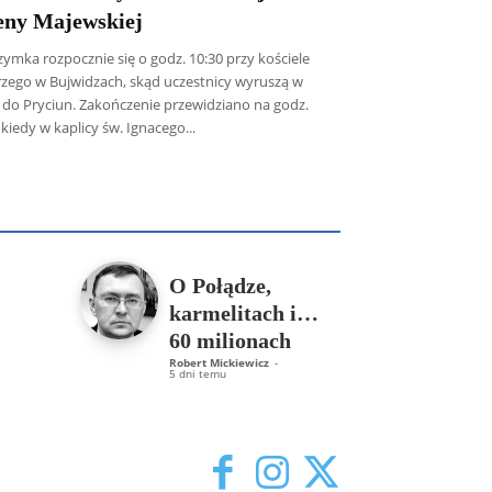
eny Majewskiej
zymka rozpocznie się o godz. 10:30 przy kościele
erzego w Bujwidzach, skąd uczestnicy wyruszą w
 do Pryciun. Zakończenie przewidziano na godz.
 kiedy w kaplicy św. Ignacego...
icz SDB
Piotr Hlebowicz
Rajmund Klonowski
Robert Mickiewicz
Tomasz Snarski
Więcej
O Połądze,
karmelitach i…
60 milionach
Robert Mickiewicz
-
5 dni temu