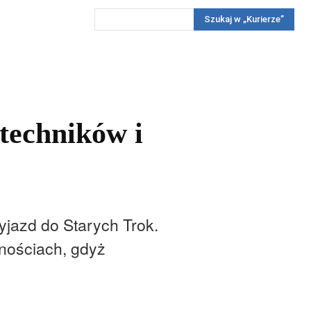
Szukaj w „Kurierze”
Wywiady
Reportaż
Konkursy
Więcej
REKLAMA
PRENUMERATA
KONKURSY
KONTAKTY
techników i
yjazd do Starych Trok.
znościach, gdyż