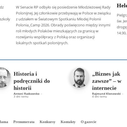
Hel
adz
W Senacie RP odbyło się posiedzenie Młodzieżowej Rady
Polonijnej. Jej członkowie przebywają w Polsce w związku
Pielgr
szkoły
z udziałem w Światowym Spotkaniu Młodej Polonii
św. J
Polonia_Camp 2026. Obrady poświęcono między innymi
drogę
roli młodych Polaków mieszkających za granicą w
14:30,
rozwijaniu współpracy z Polską oraz organizacji
lokalnych spotkań polonijnych.
 Radczenko
Artur Płokszto
Grzegorz Górny
ks. Jarosław Wąsow
Historia i
„Biznes jak
podręczniki do
zawsze” – w
historii
internecie
Antoni Radczenko
-
Rajmund Klonowski
-
3 dni temu
4 dni temu
lama
Prenumerata
Konkursy
Kontakty
O gazecie