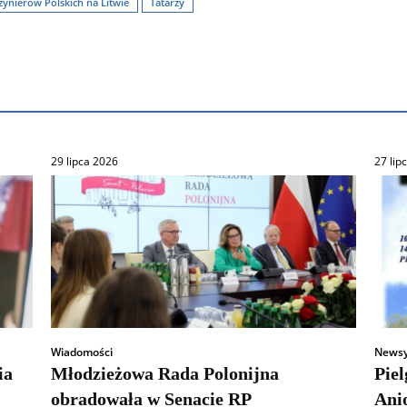
żynierów Polskich na Litwie
Tatarzy
29 lipca 2026
27 lip
Wiadomości
News
ia
Młodzieżowa Rada Polonijna
Pie
obradowała w Senacie RP
Ani