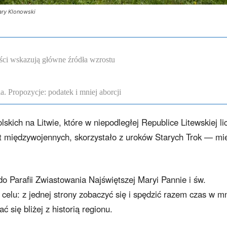
ary Klonowski
ści wskazują główne źródła wzrostu
. Propozycje: podatek i mniej aborcji
skich na Litwie, które w niepodległej Republice Litewskiej li
wet międzywojennych, skorzystało z uroków Starych Trok — mi
 do Parafii Zwiastowania Najświętszej Maryi Pannie i św.
elu: z jednej strony zobaczyć się i spędzić razem czas w mn
 się bliżej z historią regionu.