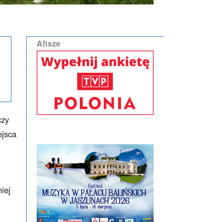
Afisze
czy
ejsca
iej