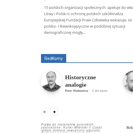
15 polskich organizacji społecznych apeluje do wł
Litwy i Polski o ochronę polskich szkółAnaliza
Europejskiej Fundacji Praw Człowieka wskazuje, że 
polsko- i litewskojęzyczne w podobnej sytuacji
demograficznej mogły...
Wszyscy
Aleksander Borowik
Antoni
RedKomy
Historyczne
analogie
Piotr Hlebowicz
-
2 dni temu
Prawa do materiałów autorskich
zastrzeżone. Kurier Wileński © Część
Rek
reklam dobiera zewnętrzny algorytm.