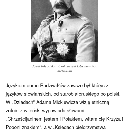
Józef Piłsudski mówił, że jest Litwinem Fot.
archiwum
Językiem domu Radziwiłłów zawsze był któryś z
języków słowiańskich, od starobiałoruskiego po polski.
W „Dziadach” Adama Mickiewicza wizję etniczną
żołnierz wileński wypowiada słowami:
„Chrześcijaninem jestem i Polakiem, witam cię Krzyża i
Pogoni znakiem”, a w „Księgach pielgrzymstwa