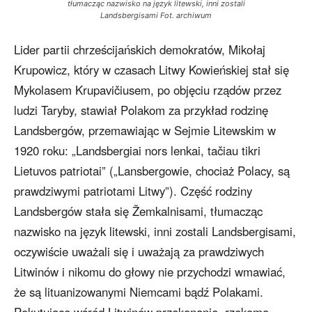
tłumacząc nazwisko na język litewski, inni zostali
Landsbergisami Fot. archiwum
Lider partii chrześcijańskich demokratów, Mikołaj
Krupowicz, który w czasach Litwy Kowieńskiej stał się
Mykolasem Krupavičiusem, po objęciu rządów przez
ludzi Taryby, stawiał Polakom za przykład rodzinę
Landsbergów, przemawiając w Sejmie Litewskim w
1920 roku: „Landsbergiai nors lenkai, tačiau tikri
Lietuvos patriotai” („Lansbergowie, chociaż Polacy, są
prawdziwymi patriotami Litwy”). Część rodziny
Landsbergów stała się Žemkalnisami, tłumacząc
nazwisko na język litewski, inni zostali Landsbergisami,
oczywiście uważali się i uważają za prawdziwych
Litwinów i nikomu do głowy nie przychodzi wmawiać,
że są lituanizowanymi Niemcami bądź Polakami.
Pokutujące wśród Litwinów przekonanie, rzekomo