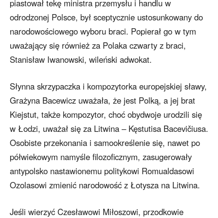
piastował tekę ministra przemysłu i handlu w
odrodzonej Polsce, był sceptycznie ustosunkowany do
narodowościowego wyboru braci. Popierał go w tym
uważający się również za Polaka czwarty z braci,
Stanisław Iwanowski, wileński adwokat.
Słynna skrzypaczka i kompozytorka europejskiej sławy,
Grażyna Bacewicz uważała, że jest Polką, a jej brat
Kiejstut, także kompozytor, choć obydwoje urodzili się
w Łodzi, uważał się za Litwina – Kęstutisa Bacevičiusa.
Osobiste przekonania i samookreślenie się, nawet po
półwiekowym namyśle filozoficznym, zasugerowały
antypolsko nastawionemu politykowi Romualdasowi
Ozolasowi zmienić narodowość z Łotysza na Litwina.
Jeśli wierzyć Czesławowi Miłoszowi, przodkowie