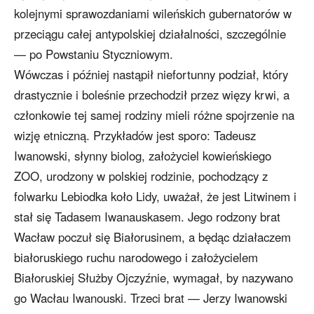
kolejnymi sprawozdaniami wileńskich gubernatorów w
przeciągu całej antypolskiej działalności, szczególnie
— po Powstaniu Styczniowym.
Wówczas i później nastąpił niefortunny podział, który
drastycznie i boleśnie przechodził przez więzy krwi, a
członkowie tej samej rodziny mieli różne spojrzenie na
wizję etniczną. Przykładów jest sporo: Tadeusz
Iwanowski, słynny biolog, założyciel kowieńskiego
ZOO, urodzony w polskiej rodzinie, pochodzący z
folwarku Lebiodka koło Lidy, uważał, że jest Litwinem i
stał się Tadasem Iwanauskasem. Jego rodzony brat
Wacław poczuł się Białorusinem, a będąc działaczem
białoruskiego ruchu narodowego i założycielem
Białoruskiej Służby Ojczyźnie, wymagał, by nazywano
go Wacłau Iwanouski. Trzeci brat — Jerzy Iwanowski