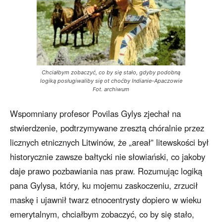
Chciałbym zobaczyć, co by się stało, gdyby podobną
logiką posługiwaliby się ot choćby Indianie-Apaczowie
Fot. archiwum
Wspomniany profesor Povilas Gylys zjechał na
stwierdzenie, podtrzymywane zresztą chóralnie przez
licznych etnicznych Litwinów, że „areał” litewskości był
historycznie zawsze bałtycki nie słowiański, co jakoby
daje prawo pozbawiania nas praw. Rozumując logiką
pana Gylysa, który, ku mojemu zaskoczeniu, zrzucił
maskę i ujawnił twarz etnocentrysty dopiero w wieku
emerytalnym, chciałbym zobaczyć, co by się stało,