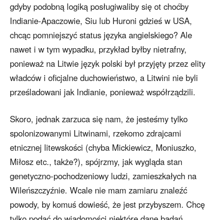
gdyby podobną logiką posługiwaliby się ot choćby
Indianie-Apaczowie, Siu lub Huroni gdzieś w USA,
chcąc pomniejszyć status języka angielskiego? Ale
nawet i w tym wypadku, przykład byłby nietrafny,
ponieważ na Litwie język polski był przyjęty przez elity
władców i oficjalne duchowieństwo, a Litwini nie byli
prześladowani jak Indianie, ponieważ współrządzili.
Skoro, jednak zarzuca się nam, że jesteśmy tylko
spolonizowanymi Litwinami, rzekomo zdrajcami
etnicznej litewskości (chyba Mickiewicz, Moniuszko,
Miłosz etc., także?), spójrzmy, jak wygląda stan
genetyczno-pochodzeniowy ludzi, zamieszkałych na
Wileńszczyźnie. Wcale nie mam zamiaru znaleźć
powody, by komuś dowieść, że jest przybyszem. Chcę
tylko podać do wiadomości niektóre dane badań