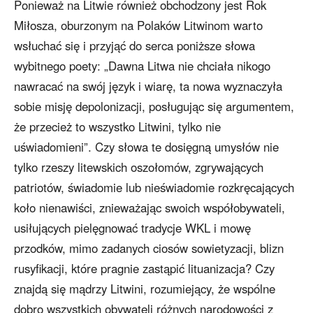
Ponieważ na Litwie również obchodzony jest Rok
Miłosza, oburzonym na Polaków Litwinom warto
wsłuchać się i przyjąć do serca poniższe słowa
wybitnego poety: „Dawna Litwa nie chciała nikogo
nawracać na swój język i wiarę, ta nowa wyznaczyła
sobie misję depolonizacji, posługując się argumentem,
że przecież to wszystko Litwini, tylko nie
uświadomieni”. Czy słowa te dosięgną umysłów nie
tylko rzeszy litewskich oszołomów, zgrywających
patriotów, świadomie lub nieświadomie rozkręcających
koło nienawiści, znieważając swoich współobywateli,
usiłujących pielęgnować tradycje WKL i mowę
przodków, mimo zadanych ciosów sowietyzacji, blizn
rusyfikacji, które pragnie zastąpić lituanizacja? Czy
znajdą się mądrzy Litwini, rozumiejący, że wspólne
dobro wszystkich obywateli różnych narodowości z