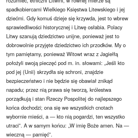
rozumieć, etniczni Litwini, w równej mierze są
spadkobiercami Wielkiego Księstwa Litewskiego i jej
dziećmi. Gdy komuś dzieje się krzywda, jest to wbrew
sprawiedliwości historycznej i Litwę osłabia. Polacy
Litwy szanują dziedzictwo unijne, ponieważ jest to
dobrowolnie przyjęte dziedzictwo ich przodków. My o
tym pamiętamy, ponieważ Witowt wraz z Jagiełłą
położyli swoją pieczęć pod m. in. słowami: „Jeśli kto
pod jej (Unii) skrzydła się schroni, znajdzie
bezpieczeństwo i nie będzie się obawiał znikąd
napadu; przez nią prawa się tworzą, królestwa
porządkują i stan Rzeczy Pospolitej do najlepszego
końca dochodzi; ona się we wszystkich cnotach
wybornie mieści, a — kto nią pogardzi, ten wszystko
utraci”. A w samym końcu: „W imię Boże amen. Na —
wieczną — pamięć”.