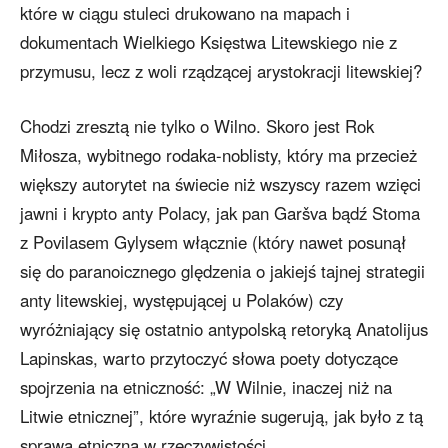
które w ciągu stuleci drukowano na mapach i
dokumentach Wielkiego Księstwa Litewskiego nie z
przymusu, lecz z woli rządzącej arystokracji litewskiej?
Chodzi zresztą nie tylko o Wilno. Skoro jest Rok
Miłosza, wybitnego rodaka-noblisty, który ma przecież
większy autorytet na świecie niż wszyscy razem wzięci
jawni i krypto anty Polacy, jak pan Garšva bądź Stoma
z Povilasem Gylysem włącznie (który nawet posunął
się do paranoicznego ględzenia o jakiejś tajnej strategii
anty litewskiej, występującej u Polaków) czy
wyróżniający się ostatnio antypolską retoryką Anatolijus
Lapinskas, warto przytoczyć słowa poety dotyczące
spojrzenia na etniczność: „W Wilnie, inaczej niż na
Litwie etnicznej”, które wyraźnie sugerują, jak było z tą
sprawą etniczną w rzeczywistości.