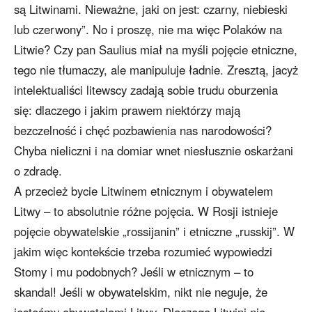
są Litwinami. Nieważne, jaki on jest: czarny, niebieski
lub czerwony”. No i proszę, nie ma więc Polaków na
Litwie? Czy pan Saulius miał na myśli pojęcie etniczne,
tego nie tłumaczy, ale manipuluje ładnie. Zresztą, jacyż
intelektualiści litewscy zadają sobie trudu oburzenia
się: dlaczego i jakim prawem niektórzy mają
bezczelność i chęć pozbawienia nas narodowości?
Chyba nieliczni i na domiar wnet niesłusznie oskarżani
o zdradę.
A przecież bycie Litwinem etnicznym i obywatelem
Litwy – to absolutnie różne pojęcia. W Rosji istnieje
pojęcie obywatelskie „rossijanin” i etniczne „russkij”. W
jakim więc kontekście trzeba rozumieć wypowiedzi
Stomy i mu podobnych? Jeśli w etnicznym – to
skandal! Jeśli w obywatelskim, nikt nie neguje, że
jesteśmy obywatelami Litwy. Dlaczego Litwini nie