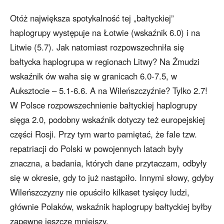
Otóż największa spotykalność tej „bałtyckiej”
haplogrupy występuje na Łotwie (wskaźnik 6.0) i na
Litwie (5.7). Jak natomiast rozpowszechniła się
bałtycka haplogrupa w regionach Litwy? Na Żmudzi
wskaźnik ów waha się w granicach 6.0-7.5, w
Auksztocie – 5.1-6.6. A na Wileńszczyźnie? Tylko 2.7!
W Polsce rozpowszechnienie bałtyckiej haplogrupy
sięga 2.0, podobny wskaźnik dotyczy też europejskiej
części Rosji. Przy tym warto pamiętać, że fale tzw.
repatriacji do Polski w powojennych latach były
znaczna, a badania, których dane przytaczam, odbyły
się w okresie, gdy to już nastąpiło. Innymi słowy, gdyby
Wileńszczyzny nie opuściło kilkaset tysięcy ludzi,
głównie Polaków, wskaźnik haplogrupy bałtyckiej byłby
zapewne jeszcze mniejszy.