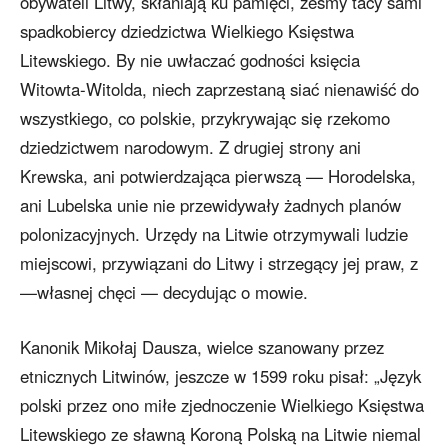
obywateli Litwy, skłaniają ku pamięci, żeśmy tacy sami
spadkobiercy dziedzictwa Wielkiego Księstwa
Litewskiego. By nie uwłaczać godności księcia
Witowta-Witolda, niech zaprzestaną siać nienawiść do
wszystkiego, co polskie, przykrywając się rzekomo
dziedzictwem narodowym. Z drugiej strony ani
Krewska, ani potwierdzająca pierwszą — Horodelska,
ani Lubelska unie nie przewidywały żadnych planów
polonizacyjnych. Urzędy na Litwie otrzymywali ludzie
miejscowi, przywiązani do Litwy i strzegący jej praw, z
—własnej chęci — decydując o mowie.
Kanonik Mikołaj Dausza, wielce szanowany przez
etnicznych Litwinów, jeszcze w 1599 roku pisał: „Język
polski przez ono miłe zjednoczenie Wielkiego Księstwa
Litewskiego ze sławną Koroną Polską na Litwie niemal