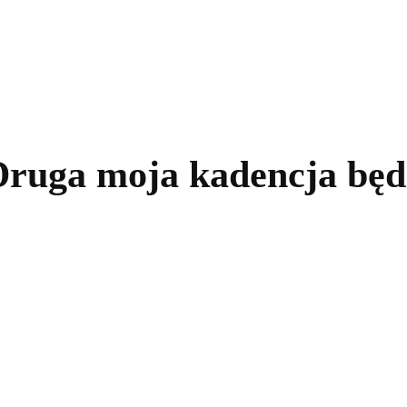
kolnictwo
Samorządy
Kultura
Historia
Komentarze
Druga moja kadencja będ