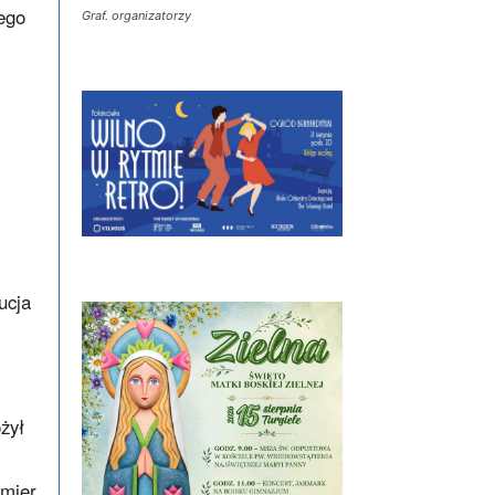
ego
Graf. organizatorzy
ucja
a
żył
emier