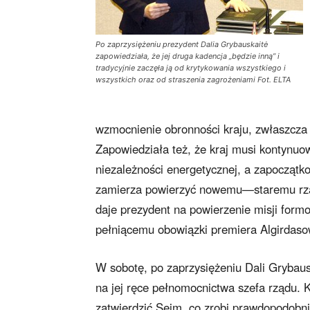
Po zaprzysiężeniu prezydent Dalia Grybauskaitė
zapowiedziała, że jej druga kadencja „będzie inną” i
tradycyjnie zaczęła ją od krytykowania wszystkiego i
wszystkich oraz od straszenia zagrożeniami Fot. ELTA
wzmocnienie obronności kraju, zwłaszcza 
Zapowiedziała też, że kraj musi kontynuo
niezależności energetycznej, a zapoczątk
zamierza powierzyć nowemu—staremu rządow
daje prezydent na powierzenie misji form
pełniącemu obowiązki premiera Algirdasow
W sobotę, po zaprzysiężeniu Dali Grybausk
na jej ręce pełnomocnictwa szefa rządu.
zatwierdzić Sejm, co zrobi prawdopodobni