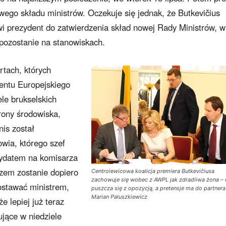
wego składu ministrów. Oczekuje się jednak, że Butkevičius
i prezydent do zatwierdzenia skład nowej Rady Ministrów, w
 pozostanie na stanowiskach.
rtach, których
entu Europejskiego
ele brukselskich
rony środowiska,
is został
wia, którego szef
ndydatem na komisarza
zem zostanie dopiero
Centrolewicowa koalicja premiera Butkevičiusa
zachowuje się wobec z AWPL jak zdradliwa żona – 
zostawać ministrem,
puszcza się z opozycją, a pretensje ma do partnera
Marian Paluszkiewicz
e lepiej już teraz
jące w niedziele