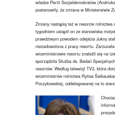
władze Partii Socjaldemokratów (Andriuka
postanowiły, że zmiana w Ministerstwie Z
Zmiany nastąpią też w resorcie rolnictwa c
tygodniem ustąpił on ze stanowiska motyw
prawdziwym powodem odejścia Jukny stała 
niezadowolona z pracy resortu. Zarzucała
wiceministrowie resortu znaleźli się na tz
sporządziła Służba ds. Badań Specjalnych.
resortów. Według telewizji TV3, która dot
wiceministrów rolnictwa Rytisa Šatkauskas
Poczykowskiej, oddelegowanej na to stan
Chociaż
informa
prezyde