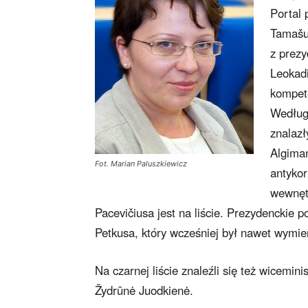
Portal 
Tamašun
z prezy
Leokadi
kompete
Według 
znalazł
Algiman
Fot. Marian Paluszkiewicz
antykor
wewnętr
Pacevičiusa jest na liście. Prezydenckie 
Petkusa, który wcześniej był nawet wymie
Na czarnej liście znaleźli się też wicemin
Žydrūnė Juodkienė.