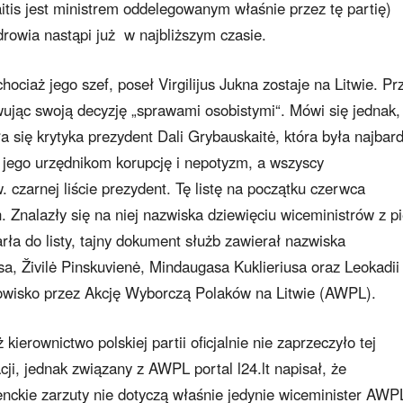
itis jest ministrem oddelegowanym właśnie przez tę partię)
drowia nastąpi już w najbliższym czasie.
hociaż jego szef, poseł Virgilijus Jukna zostaje na Litwie. Pr
ując swoją decyzję „sprawami osobistymi“. Mówi się jednak,
się krytyka prezydent Dali Grybauskaitė, która była najbard
 jego urzędnikom korupcję i nepotyzm, a wszyscy
w. czarnej liście prezydent. Tę listę na początku czerwca
 Znalazły się na niej nazwiska dziewięciu wiceministrów z pi
arła do listy, tajny dokument służb zawierał nazwiska
a, Živilė Pinskuvienė, Mindaugasa Kuklieriusa oraz Leokadii
owisko przez Akcję Wyborczą Polaków na Litwie (AWPL).
 kierownictwo polskiej partii oficjalnie nie zaprzeczyło tej
cji, jednak związany z AWPL portal l24.lt napisał, że
nckie zarzuty nie dotyczą właśnie jedynie wiceminister AWP