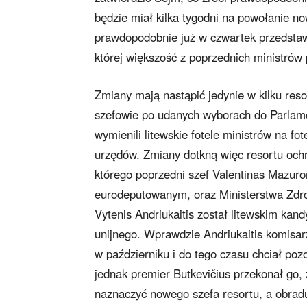
będzie miał kilka tygodni na powołanie no
prawdopodobnie już w czwartek przedstaw
której większość z poprzednich ministrów
Zmiany mają nastąpić jedynie w kilku reso
szefowie po udanych wyborach do Parlam
wymienili litewskie fotele ministrów na fot
urzędów. Zmiany dotkną więc resortu och
którego poprzedni szef Valentinas Mazuron
eurodeputowanym, oraz Ministerstwa Zdro
Vytenis Andriukaitis został litewskim ka
unijnego. Wprawdzie Andriukaitis komisar
w październiku i do tego czasu chciał po
jednak premier Butkevičius przekonał go, ż
naznaczyć nowego szefa resortu, a obradu