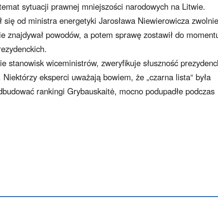
temat sytuacji prawnej mniejszości narodowych na Litwie.
 się od ministra energetyki Jarosława Niewierowicza zwolni
w nie znajdywał powodów, a potem sprawę zostawił do moment
ezydenckich.
e stanowisk wiceministrów, zweryfikuje słuszność prezydenc
 Niektórzy eksperci uważają bowiem, że „czarna lista“ była
dbudować rankingi Grybauskaitė, mocno podupadłe podczas