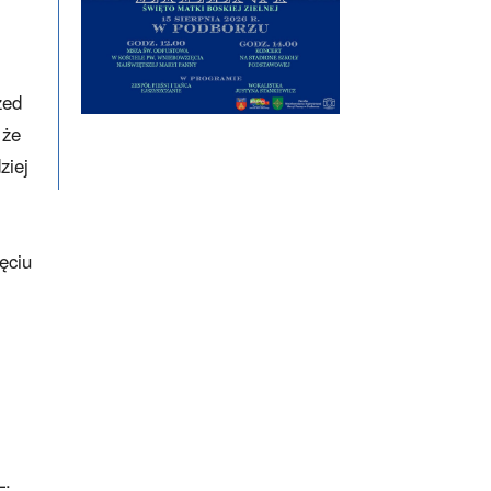
zed
 że
ziej
ęciu
L.