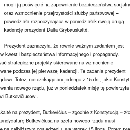
mogli ją poświęcić na zapewnienie bezpieczeństwa socjaln
oraz wzmocnienie przejrzystości służby państwowej –
powiedziała rozpoczynająca w poniedziałek swoją drugą
kadencję prezydent Dalia Grybauskaitė.
Prezydent zaznaczyła, że równie ważnym zadaniem jest
w kwestii bezpieczeństwa informacyjnego i propagandy.
wać strategiczne projekty skierowane na wzmocnienie
owane podczas jej pierwszej kadencji. Te zadania prezydent
i. Toteż, nie czekając ani jednego z 15 dni, jakie Konstyt
owania nowego rządu, już w poniedziałek misję tę powierzył
i Butkevičiusowi.
aitė na prezydent, Butkevičius – zgodnie z Konstytucją – zło
 Kandydaturę Butkevičiusa na szefa nowego rządu musi
e na najbliższym posiedzeniu, we wtorek 15 lipca. Potem pr