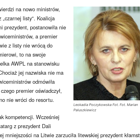
wierdzi na nowo ministrów,
„czarnej listy“. Koalicja
mi prezydent, postanowiła nie
 wiceministrów, a premier
ie z listy nie wrócą do
mierowi, to na swoje
cielka AWPL na stanowisku
Chociaż jej nazwiska nie ma
z wiceministrów odmówiła
 czego premier oświadczył,
o nie wróci do resortu.
Leokadia Poczykowska Fot. Fot. Marian
Paluszkiewicz
rak kompetencji. Wcześniej
zatarg z prezydent Dali
j mniejszości na Litwie zarzuciła litewskiej prezydent kłamst