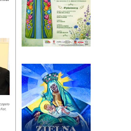
często
 Fot.