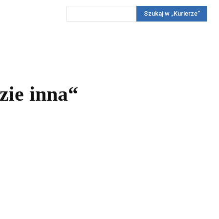
Szukaj w „Kurierze”
Wywiady
Reportaż
Konkursy
Więcej
REKLAMA
PRENUMERATA
KONKURSY
KONTAKTY
zie inna“