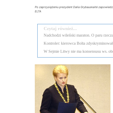
Po zaprzysiężeniu prezydent Dalia Grybauskaitė zapowiedzia
ELTA
Czytaj również...
Nadchodzi wileński maraton. O paru rzecza
Kontroler: kierowca Bolta zdyskryminował
W Sejmie Litwy nie ma konsensusu ws. obr