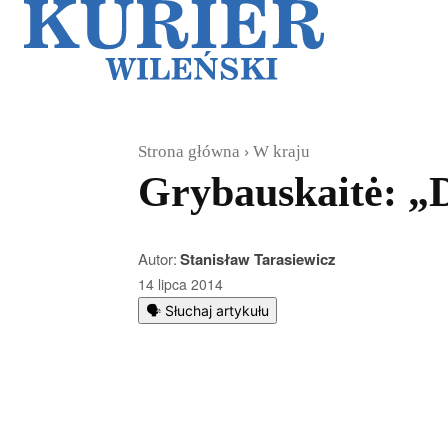
Galerie
Sz
Strona główna
W kraju
Grybauskaitė: „
Autor:
Stanisław Tarasiewicz
14 lipca 2014
🗣️ Słuchaj artykułu
Podziel się