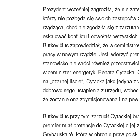
Prezydent wcześniej zagroziła, że nie zat
którzy nie pozbędą się swoich zastępców z 
rządząca, choć nie zgodziła się z zarzuta
eskalować konfliktu i odwołała wszystkich
Butkevičius zapowiedział, że wiceministrow
pracy w nowym rządzie. Jeśli wierzyć pre
stanowisko nie wróci również przedstawi
wiceminister energetyki Renata Cytacka. 
na „czarnej liście“, Cytacka jako jedyna 
dobrowolnego ustąpienia z urzędu, wobec
że zostanie ona zdymisjonowana i na pewn
Butkevičius przy tym zarzucił Cytackiej b
premier miał pretensje do Cytackiej o jej 
Grybauskaitė, która w obronie praw polskie