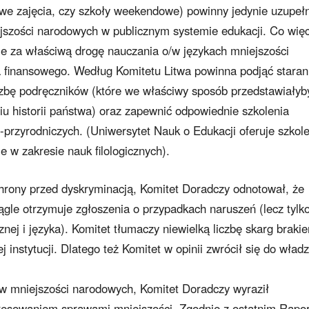
owe zajęcia, czy szkoły weekendowe) powinny jedynie uzupełn
jszości narodowych w publicznym systemie edukacji. Co więc
ie za właściwą drogę nauczania o/w językach mniejszości
finansowego. Według Komitetu Litwa powinna podjąć staran
czbę podręczników (które we właściwy sposób przedstawiałyb
iu historii państwa) oraz zapewnić odpowiednie szkolenia
rzyrodniczych. (Uniwersytet Nauk o Edukacji oferuje szkole
 w zakresie nauk filologicznych).
hrony przed dyskryminacją, Komitet Doradczy odnotował, że
ągle otrzymuje zgłoszenia o przypadkach naruszeń (lecz tylk
znej i języka). Komitet tłumaczy niewielką liczbę skarg braki
j instytucji. Dlatego też Komitet w opinii zwrócił się do władz
ków mniejszości narodowych, Komitet Doradczy wyraził
eresowaniem sprawami mniejszości. Zgodnie z ostatnim Rapo