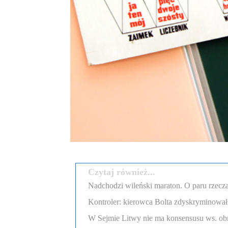
Czytaj również...
Nadchodzi wileński maraton. O paru rzecza
Kontroler: kierowca Bolta zdyskryminował
W Sejmie Litwy nie ma konsensusu ws. obr