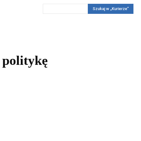
Szukaj w „Kurierze”
Wywiady
Reportaż
Konkursy
Więcej
REKLAMA
PRENUMERATA
KONKURSY
KONTAKTY
politykę