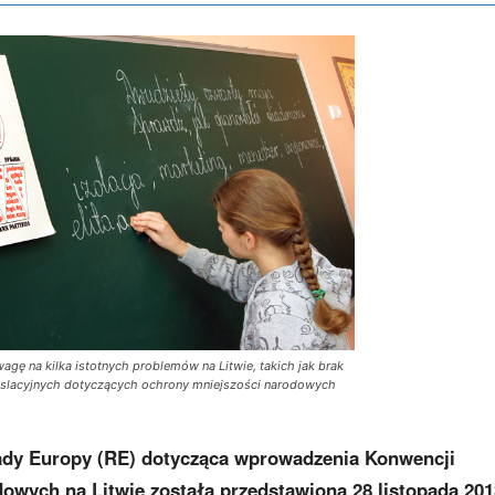
agę na kilka istotnych problemów na Litwie, takich jak brak
gislacyjnych dotyczących ochrony mniejszości narodowych
ady Europy (RE) dotycząca wprowadzenia Konwencji
wych na Litwie została przedstawiona 28 listopada 2013