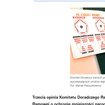
Komitet Doradczy zwrócił uw
wyczerpujących struktur le
Fot. Marian Paluszkiewicz
Trzecia opinia Komitetu Doradczego R
Ramowej o ochronie mniejszości narodo