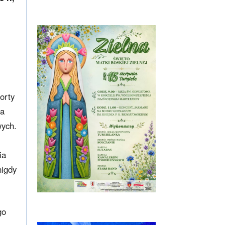
orty
na
wych.
ia
nigdy
go