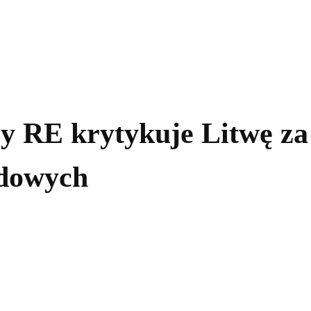
kolnictwo
Samorządy
Kultura
Historia
Komentarze
 RE krytykuje Litwę za 
odowych