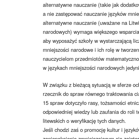
alternatywne nauczanie (takie jak dodatk
a nie zastępować nauczanie języków mnie
alternatywne nauczanie (uważane na Litw
narodowych) wymaga większego wsparcia 
aby wyposażyć szkoły w wystarczającą li
mniejszości narodowe i ich rolę w tworzen
nauczycielom przedmiotów matematyczno-p
w językach mniejszości narodowych jedynie
W związku z bieżącą sytuacją w sferze oc
rzecznik do spraw równego traktowania ci
15 spraw dotyczyło rasy, tożsamości etnic
odpowiedniej wiedzy lub zaufania do roli te
litewskich o weryfikację tych danych.
Jeśli chodzi zaś o promocję kultur i języ
zaniepokojenie zmniejszającym się zaint