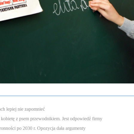
ch lepiej nie zapomnieć
 kobietę z psem przewodnikiem. Jest odpowiedź firmy
onności po 2030 r. Opozycja dała argumenty