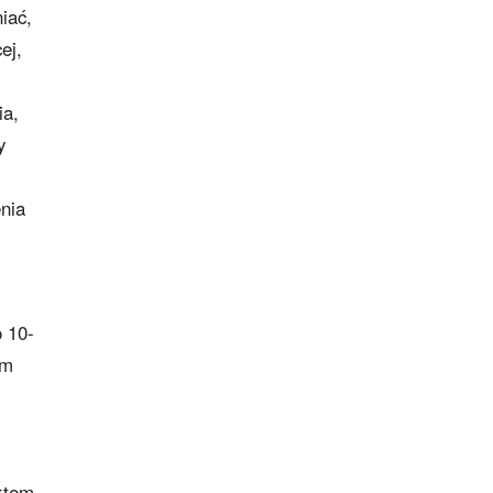
iać,
ej,
ia,
y
nia
o 10-
em
rtem