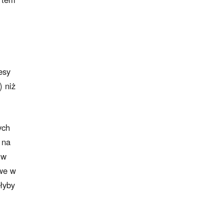
esy
) niż
ych
 na
 w
owe w
łyby