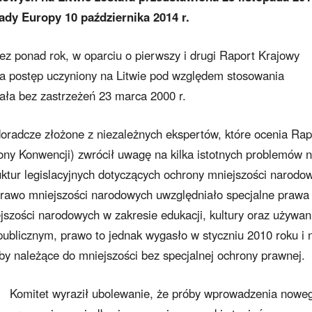
ady Europy 10 października 2014 r.
z ponad rok, w oparciu o pierwszy i drugi Raport Krajowy
ia postęp uczyniony na Litwie pod względem stosowania
ała bez zastrzeżeń 23 marca 2000 r.
 doradcze złożone z niezależnych ekspertów, które ocenia Rap
ny Konwencji) zwrócił uwagę na kilka istotnych problemów 
ruktur legislacyjnych dotyczących ochrony mniejszości narodo
 prawo mniejszości narodowych uwzględniało specjalne prawa
szości narodowych w zakresie edukacji, kultury oraz używan
ublicznym, prawo to jednak wygasło w styczniu 2010 roku i 
by należące do mniejszości bez specjalnej ochrony prawnej.
Komitet wyraził ubolewanie, że próby wprowadzenia nowe