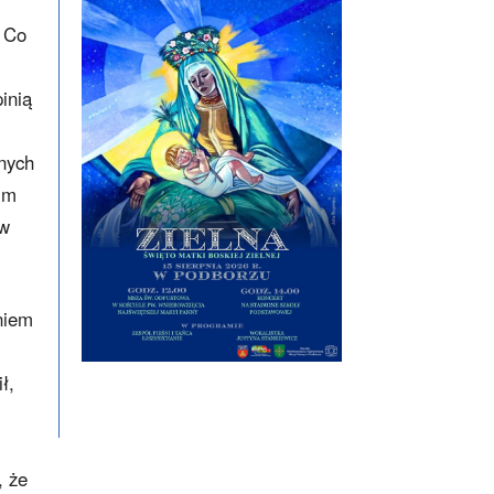
. Co
inią
lnych
kim
aw
niem
ł,
, że