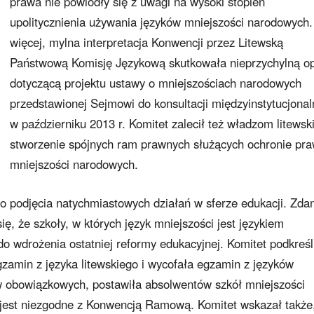
prawa nie powiodły się z uwagi na wysoki stopień
upolitycznienia używania języków mniejszości narodowych
więcej, mylna interpretacja Konwencji przez Litewską
Państwową Komisję Językową skutkowała nieprzychylną op
dotyczącą projektu ustawy o mniejszościach narodowych
przedstawionej Sejmowi do konsultacji międzyinstytucjona
w październiku 2013 r. Komitet zalecił też władzom litews
stworzenie spójnych ram prawnych służących ochronie pr
mniejszości narodowych.
o podjęcia natychmiastowych działań w sferze edukacji. Zda
ę, że szkoły, w których język mniejszości jest językiem
 wdrożenia ostatniej reformy edukacyjnej. Komitet podkreśli
gzamin z języka litewskiego i wycofała egzamin z języków
w obowiązkowych, postawiła absolwentów szkół mniejszości
o jest niezgodne z Konwencją Ramową. Komitet wskazał także