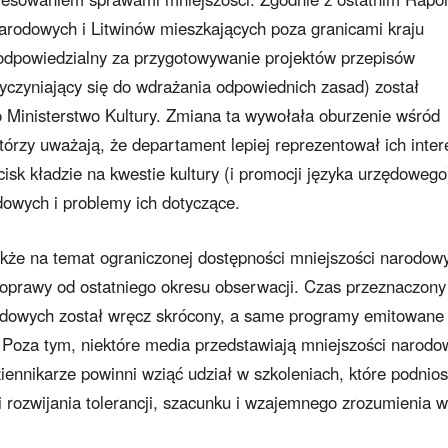
arodowych i Litwinów mieszkających poza granicami kraju
odpowiedzialny za przygotowywanie projektów przepisów
yczyniający się do wdrażania odpowiednich zasad) został
o Ministerstwo Kultury. Zmiana ta wywołała oburzenie wśród
tórzy uważają, że departament lepiej reprezentował ich inter
cisk kładzie na kwestie kultury (i promocji języka urzędowego
dowych i problemy ich dotyczące.
także na temat ograniczonej dostępności mniejszości narodow
poprawy od ostatniego okresu obserwacji. Czas przeznaczony
odowych został wręcz skrócony, a same programy emitowane
 Poza tym, niektóre media przedstawiają mniejszości narod
iennikarze powinni wziąć udział w szkoleniach, które podnios
rozwijania tolerancji, szacunku i wzajemnego zrozumienia w