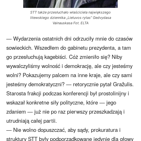
STT także przesłuchało właściciela największego
litewskiego dziennika „Lietuvos rytas” Gedvydasa
Vainauskasa Fot. ELTA
― Wydarzenia ostatnich dni odrzuciły mnie do czasów
sowieckich. Wszedłem do gabinetu prezydenta, a tam
go przesłuchują kagebiści. Cóż zmieniło się? Niby
wywalczyliśmy wolność i demokrację, ale czy jesteśmy
wolni? Pokazujemy palcem na inne kraje, ale czy sami
jesteśmy demokratyczni? ― retorycznie pytał Gražulis.
Starosta frakcji podczas konferencji był prostolinijny i
wskazał konkretne siły polityczne, które ― jego
zdaniem ― już nie po raz pierwszy przeszkadzają i
utrudniają całej partii.
― Nie wolno dopuszczać, aby sądy, prokuratura i
struktury STT były podporządkowane jedynie dla głowy