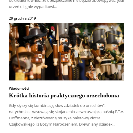
odkreśliła również, że ubezpieczenie nie będzie obowiązywać, jeśli
uczeń ulegnie wypadkowi...
29 grudnia 2019
Wiadomości
Krótka historia praktycznego orzechołoma
Gdy słyszy się kombinację słów „dziadek do orzechów”,
natychmiast nasuwają się skojarzenia ze wzruszającą baśnią E.T.A.
Hoffmanna, z niezrównaną muzyką baletową Piotra
Czajkowskiego i z Bożym Narodzeniem. Drewniany dziadek...