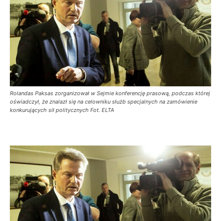
Rolandas Paksas zorganizował w Sejmie konferencję prasową, podczas której
oświadczył, że znalazł się na celowniku służb specjalnych na zamówienie
konkurujących sił politycznych Fot. ELTA