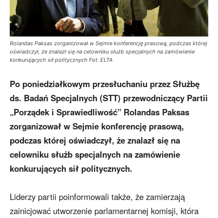
Rolandas Paksas zorganizował w Sejmie konferencję prasową, podczas której
oświadczył, że znalazł się na celowniku służb specjalnych na zamówienie
konkurujących sił politycznych Fot. ELTA
Po poniedziałkowym przesłuchaniu przez Służbę
ds. Badań Specjalnych (STT) przewodniczący Partii
„Porządek i Sprawiedliwość” Rolandas Paksas
zorganizował w Sejmie konferencję prasową,
podczas której oświadczył, że znalazł się na
celowniku służb specjalnych na zamówienie
konkurujących sił politycznych.
Liderzy partii poinformowali także, że zamierzają
zainicjować utworzenie parlamentarnej komisji, która