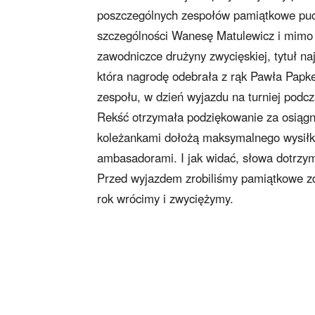
poszczególnych zespołów pamiątkowe pucha
szczególności Wanesę Matulewicz i mimo t
zawodniczce drużyny zwycięskiej, tytuł na
która nagrodę odebrała z rąk Pawła Papk
zespołu, w dzień wyjazdu na turniej pod
Rekść otrzymała podziękowanie za osiągn
koleżankami dołożą maksymalnego wysiłku
ambasadorami. I jak widać, słowa dotrzy
Przed wyjazdem zrobiliśmy pamiątkowe zdj
rok wrócimy i zwyciężymy.