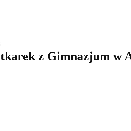
kolnictwo
Samorządy
Kultura
Historia
Komentarze
i
atkarek z Gimnazjum w 