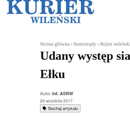
Galerie
Sz
Strona główna
Samorządy
Rejon wileńsk
Udany występ si
Ełku
Autor:
Inf. ASRW
29 września 2017
🗣️ Słuchaj artykułu