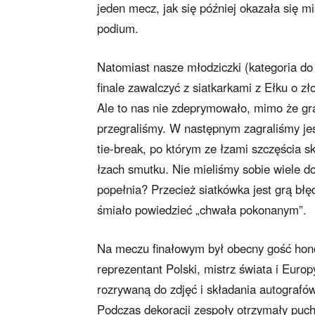
jeden mecz, jak się później okazała się m
podium.
Natomiast nasze młodziczki (kategoria do 1
finale zawalczyć z siatkarkami z Ełku o 
Ale to nas nie zdeprymowało, mimo że gra
przegraliśmy. W następnym zagraliśmy jes
tie-break, po którym ze łzami szczęścia sk
łzach smutku. Nie mieliśmy sobie wiele do
popełnia? Przecież siatkówka jest grą bł
śmiało powiedzieć „chwała pokonanym”.
Na meczu finałowym był obecny gość hono
reprezentant Polski, mistrz świata i Euro
rozrywaną do zdjęć i składania autografó
Podczas dekoracji zespoły otrzymały puch