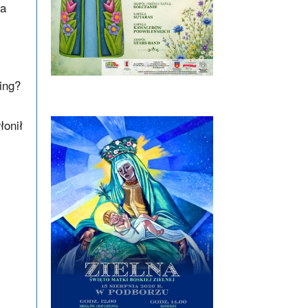
na
ing?
łonił