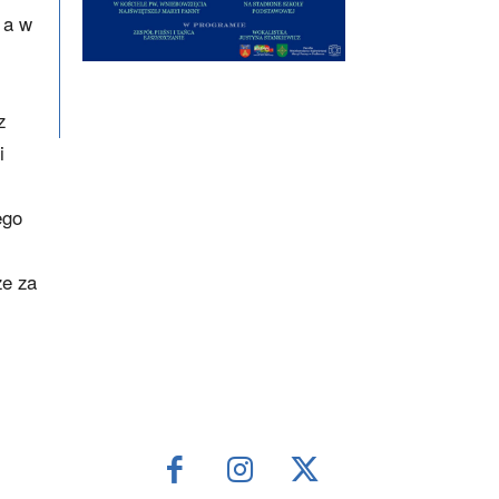
 a w
z
i
ego
że za