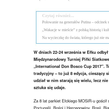
Czytaj również...
Polowanie na generałów Putina – odcinek 
„Wakacje w mieście” z polską historią i ku
Na wycieczkę do świata, którego już nie m
W dniach 22-24 września w Ełku odbył 
Międzynarodowy Turniej Piłki Siatkow
„International Don Bosco Cup 2017”. Tur
tradycyjny – to już 8 edycja, cieszący 
udział w nim starają się wielu, lecz nie
sztuka się udaje.
Za 8 lat parkiet Ełckiego MOSiR-u gościł 
Portugalii, Bośni i Hercegowiny, Rosji, Biał