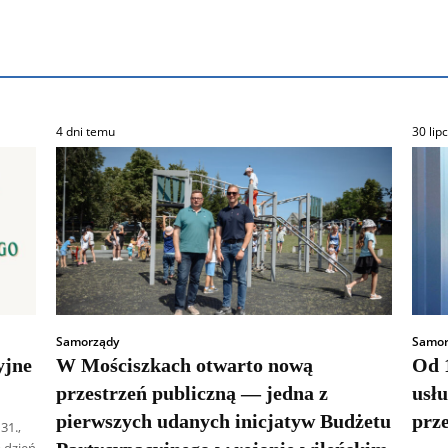
4 dni temu
30 lip
Samorządy
Samor
yjne
W Mościszkach otwarto nową
Od 1
przestrzeń publiczną — jedna z
usł
pierwszych udanych inicjatyw Budżetu
prz
31.,