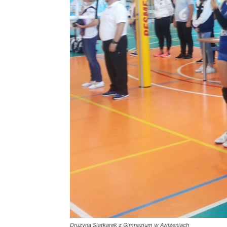
Drużyna Siatkarek z Gimnazjum w Awiżeniach