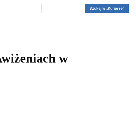
Szukaj w „Kurierze”
Wywiady
Reportaż
Konkursy
Więcej
REKLAMA
PRENUMERATA
KONKURSY
KONTAKTY
Awiżeniach w