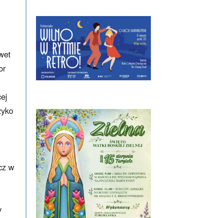
wet
or
ej
zyko
cz w
y