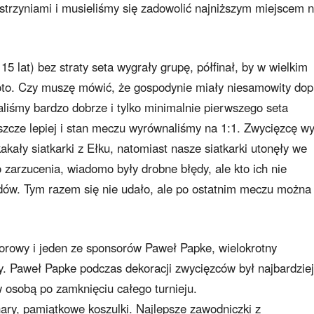
istrzyniami i musieliśmy się zadowolić najniższym miejscem 
5 lat) bez straty seta wygrały grupę, półfinał, by w wielkim
złoto. Czy muszę mówić, że gospodynie miały niesamowity dop
liśmy bardzo dobrze i tylko minimalnie pierwszego seta
zcze lepiej i stan meczu wyrównaliśmy na 1:1. Zwycięzcę wy
akały siatkarki z Ełku, natomiast nasze siatkarki utonęły we
 zarzucenia, wiadomo były drobne błędy, ale kto ich nie
ędów. Tym razem się nie udało, ale po ostatnim meczu można
rowy i jeden ze sponsorów Paweł Papke, wielokrotny
py. Paweł Papke podczas dekoracji zwycięzców był najbardziej
w osobą po zamknięciu całego turnieju.
ary, pamiątkowe koszulki. Najlepsze zawodniczki z