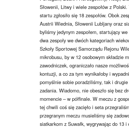
Słowenii, Litwy i wiele zespołów z Polski.
startu zgłosiło się 18 zespołów. Obok zes
Austrii Wiednia, Słowenii Lubljany oraz s
byliśmy jedynym zespołem, startujący we 
dwa zespoły we dwóch kategoriach wiekowyc
Szkoły Sportowej Samorządu Rejonu Wileń
mikrobusu, by w 12 osobowym składzie mo
zawodniczek, ograniczało nasze możliwości
kontuzji, a co za tym wynikałoby i wypadn
pomyślnie sobie poradziliśmy, tak i drugi
zadania. Wiadomo, nie obeszło się bez dr
momencie – w półfinale. W meczu z gosp
tej chwili coś się zacięło i seta przegrali
przegranym meczu musieliśmy się zadowol
siatkarkom z Suwałk, wygrywając do 13 i 