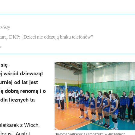
szósty
lturą. DKP: „Dzieci nie odczują braku telefonów”
a
się
ej wśród dziewcząt
niej od lat jest
się dobrą renomą i o
 dla licznych ta
siatkarek z Włoch,
orusi, Austrii,
Drużyna Siatkarek z Gimnazjum w Awiżeniach