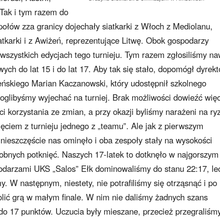
 Tak i tym razem do
połów zza granicy dojechały siatkarki z Włoch z Mediolanu,
iatkarki i z Awiżeń, reprezentujące Litwę. Obok gospodarzy
wszystkich edycjach tego turnieju. Tym razem zgłosiliśmy na
h do lat 15 i do lat 17. Aby tak się stało, dopomógł dyrekt
skiego Marian Kaczanowski, który udostępnił szkolnego
glibyśmy wyjechać na turniej. Brak możliwości dowieźć więc
 korzystania ze zmian, a przy okazji byliśmy narażeni na ry
ięciem z turnieju jednego z „teamu”. Ale jak z pierwszym
e nieszczęście nas ominęło i oba zespoły stały na wysokości
obnych potknięć. Naszych 17-latek to dotknęło w najgorszym
odarzami UKS „Salos” Ełk dominowaliśmy do stanu 22:17, le
śmy. W następnym, niestety, nie potrafiliśmy się otrząsnąć i po
ić grą w małym finale. W nim nie daliśmy żadnych szans
do 17 punktów. Uczucia były mieszane, przecież przegraliśm