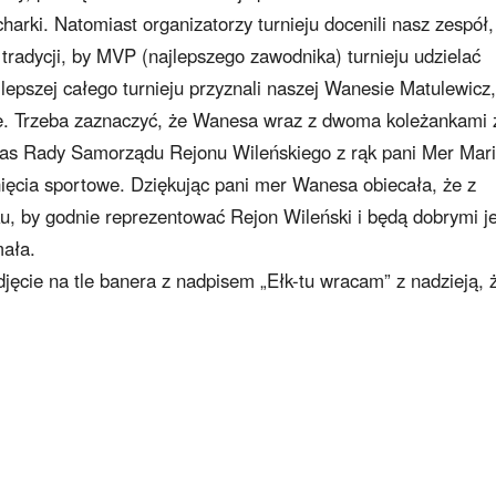
rki. Natomiast organizatorzy turnieju docenili nasz zespół,
radycji, by MVP (najlepszego zawodnika) turnieju udzielać
jlepszej całego turnieju przyznali naszej Wanesie Matulewicz,
e. Trzeba zaznaczyć, że Wanesa wraz z dwoma koleżankami 
czas Rady Samorządu Rejonu Wileńskiego z rąk pani Mer Mari
ięcia sportowe. Dziękując pani mer Wanesa obiecała, że z
, by godnie reprezentować Rejon Wileński i będą dobrymi j
mała.
ęcie na tle banera z nadpisem „Ełk-tu wracam” z nadzieją, 